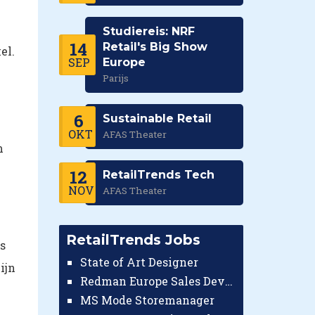
Studiereis: NRF
14
Retail's Big Show
el.
SEP
Europe
Parijs
6
Sustainable Retail
OKT
AFAS Theater
m
12
RetailTrends Tech
NOV
AFAS Theater
RetailTrends Jobs
is
State of Art Designer
ijn
Redman Europe Sales Developer (Europe)
MS Mode Storemanager