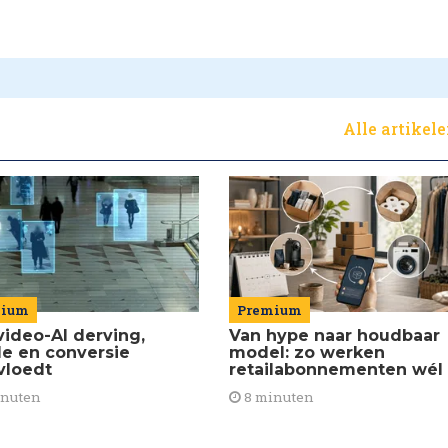
Alle artikel
Premium
mium
Van hype naar houdbaar
video-AI derving,
model: zo werken
de en conversie
retailabonnementen wél
vloedt
8 minuten
inuten