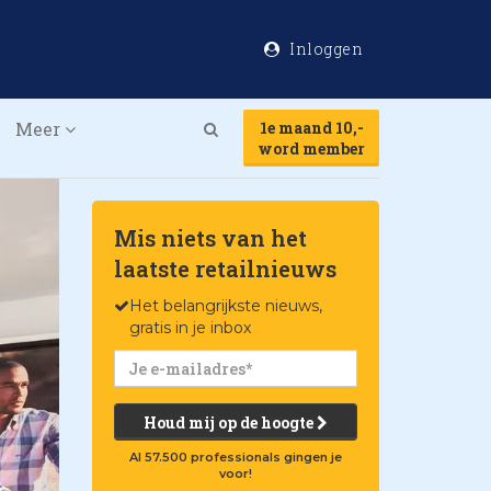
Inloggen
Meer
1e maand 10,-
Search
word member
Mis niets van het
laatste retailnieuws
Het belangrijkste nieuws,
gratis in je inbox
Houd mij op de hoogte
Al 57.500 professionals gingen je
voor!