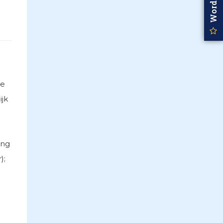
ie
ijk
ing
);