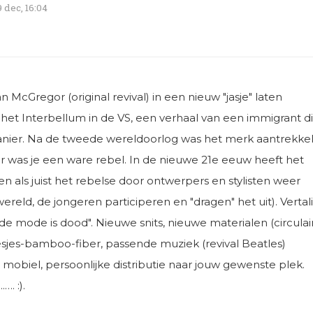
 dec, 16:04
an McGregor (original revival) in een nieuw "jasje" laten
 het Interbellum in de VS, een verhaal van een immigrant d
anier. Na de tweede wereldoorlog was het merk aantrekkel
r was je een ware rebel. In de nieuwe 21e eeuw heeft het
en als juist het rebelse door ontwerpers en stylisten weer
reld, de jongeren participeren en "dragen" het uit). Vertal
 de mode is dood". Nieuwe snits, nieuwe materialen (circulair
sjes-bamboo-fiber, passende muziek (revival Beatles)
mobiel, persoonlijke distributie naar jouw gewenste plek.
. :).