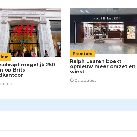
Premium
mium
Ralph Lauren boekt
schrapt mogelijk 250
opnieuw meer omzet en
n op Brits
winst
dkantoor
2 minuten
inuten