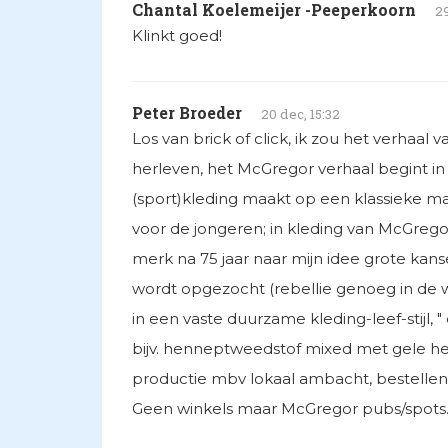
Chantal Koelemeijer -Peeperkoorn
29
Klinkt goed!
Peter Broeder
20 dec, 15:32
Los van brick of click, ik zou het verhaal v
herleven, het McGregor verhaal begint in
(sport)kleding maakt op een klassieke m
voor de jongeren; in kleding van McGrego
merk na 75 jaar naar mijn idee grote kans
wordt opgezocht (rebellie genoeg in de we
in een vaste duurzame kleding-leef-stijl, "
bijv. henneptweedstof mixed met gele he
productie mbv lokaal ambacht, bestellen 
Geen winkels maar McGregor pubs/spots...…