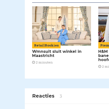
RetailRookies
Pre
Wmnsuit sluit winkel in
H&M 
Maastricht
bane
hoof
2 minuten
2 m
Reacties
3