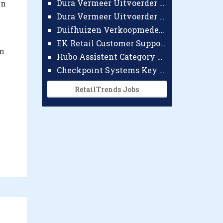
Dura Vermeer Uitvoerder GWW Amsterdam
in
Dura Vermeer Uitvoerder Civiel Nijmegen
Duifhuizen Verkoopmedewerker Ridderkerk
EK Retail Customer Support Omnichannel
en
Hubo Assistent Category Manager
Checkpoint Systems Key Accountmanager Benelux
RetailTrends Jobs