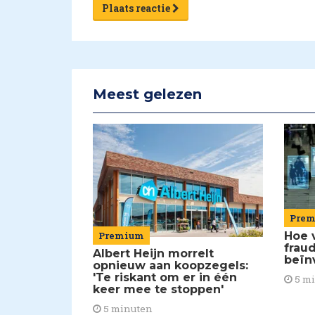
Plaats reactie
Meest gelezen
Pre
Premium
Hoe 
frau
Albert Heijn morrelt
beïn
opnieuw aan koopzegels:
'Te riskant om er in één
5 m
keer mee te stoppen'
5 minuten