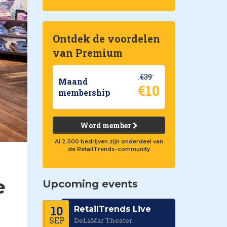
Ontdek de voordelen
van Premium
€39
Maand
€10
membership
Word member
Al 2.500 bedrijven zijn onderdeel van
de RetailTrends-community
e
Upcoming events
10
RetailTrends Live
SEP
DeLaMar Theater