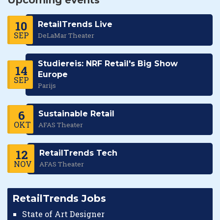
10
RetailTrends Live
SEP
DeLaMar Theater
Studiereis: NRF Retail's Big Show
14
Europe
SEP
Parijs
6
Sustainable Retail
OKT
AFAS Theater
12
RetailTrends Tech
NOV
AFAS Theater
RetailTrends Jobs
State of Art Designer