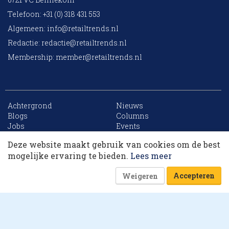
Telefoon: +31 (0) 318 431 553
Algemeen:
info@retailtrends.nl
Redactie:
redactie@retailtrends.nl
Membership:
member@retailtrends.nl
Achtergrond
Nieuws
10 collega’s
Blogs
Columns
Jobs
Events
Contact
Word member
Deze website maakt gebruik van cookies om de best
Archief
Sitemap
Korting op events
mogelijke ervaring te bieden.
Lees meer
Accepteren
Weigeren
Website is powered by