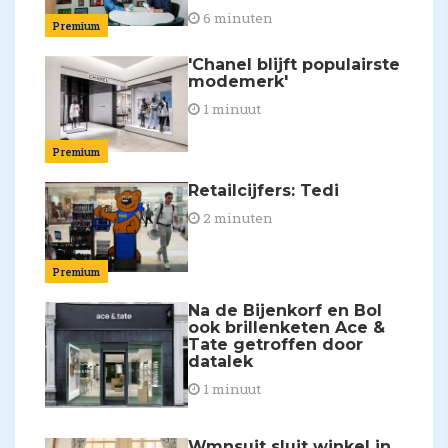
6 minuten
Premium
'Chanel blijft populairste
modemerk'
1 minuut
Premium
Retailcijfers: Tedi
2 minuten
Premium
Na de Bijenkorf en Bol
ook brillenketen Ace &
Tate getroffen door
datalek
1 minuut
Wmnsuit sluit winkel in