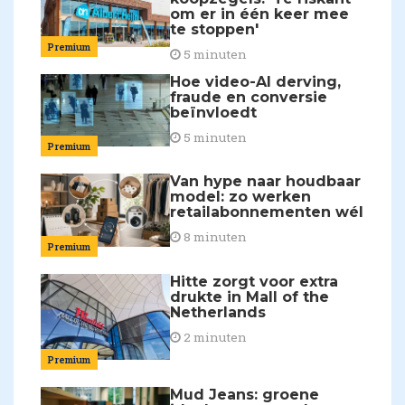
om er in één keer mee
te stoppen'
Premium
5 minuten
Hoe video-AI derving,
fraude en conversie
beïnvloedt
5 minuten
Premium
Van hype naar houdbaar
model: zo werken
retailabonnementen wél
8 minuten
Premium
Hitte zorgt voor extra
drukte in Mall of the
Netherlands
2 minuten
Premium
Mud Jeans: groene