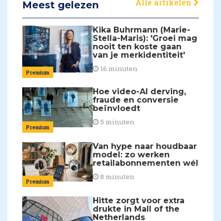
Alle artikelen
Meest gelezen
Kika Buhrmann (Marie-
Stella-Maris): 'Groei mag
nooit ten koste gaan
van je merkidentiteit'
16 minuten
Premium
Hoe video-AI derving,
fraude en conversie
beïnvloedt
5 minuten
Premium
Van hype naar houdbaar
model: zo werken
retailabonnementen wél
8 minuten
Premium
Hitte zorgt voor extra
drukte in Mall of the
Netherlands