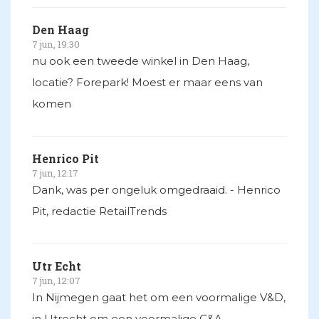
Den Haag
7 jun, 19:30
nu ook een tweede winkel in Den Haag,
locatie? Forepark! Moest er maar eens van
komen
Henrico Pit
7 jun, 12:17
Dank, was per ongeluk omgedraaid. - Henrico
Pit, redactie RetailTrends
Utr Echt
7 jun, 12:07
In Nijmegen gaat het om een voormalige V&D,
in Utrecht om een voormalige C&A.