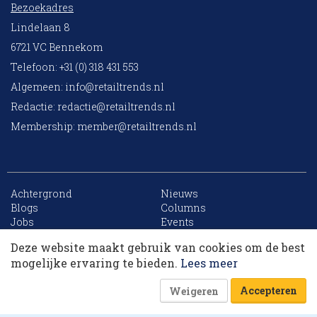
Bezoekadres
Lindelaan 8
6721 VC Bennekom
Telefoon: +31 (0) 318 431 553
Algemeen:
info@retailtrends.nl
Redactie:
redactie@retailtrends.nl
Membership:
member@retailtrends.nl
Achtergrond
Nieuws
10 collega’s
Blogs
Columns
Jobs
Events
Contact
Word member
Deze website maakt gebruik van cookies om de best
Archief
Sitemap
Korting op events
mogelijke ervaring te bieden.
Lees meer
Accepteren
Weigeren
Website is powered by