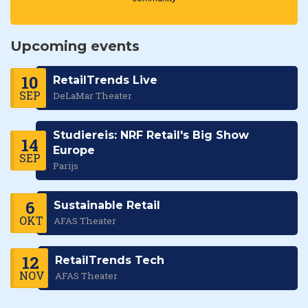
Upcoming events
10
RetailTrends Live
SEP
DeLaMar Theater
Studiereis: NRF Retail's Big Show
14
Europe
SEP
Parijs
6
Sustainable Retail
OKT
AFAS Theater
12
RetailTrends Tech
NOV
AFAS Theater