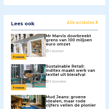
Alle artikelen
Lees ook
Mr Marvis doorbreekt
grens van 100 miljoen
euro omzet
1 minuut
Premium
Sustainable Retail:
Inditex maakt werk van
textiel uit bierafval
3 minuten
Premium
Mud Jeans: groene
idealen, maar rode
cijfers vellen de pionier