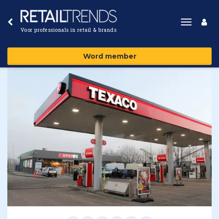
Toggle
Voor professionals in retail & brands
navigat
Word member