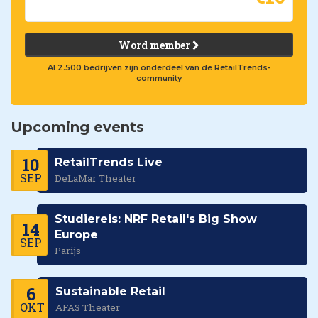
Word member
Al 2.500 bedrijven zijn onderdeel van de RetailTrends-
community
Upcoming events
10
RetailTrends Live
SEP
DeLaMar Theater
Studiereis: NRF Retail's Big Show
14
Europe
SEP
Parijs
6
Sustainable Retail
OKT
AFAS Theater