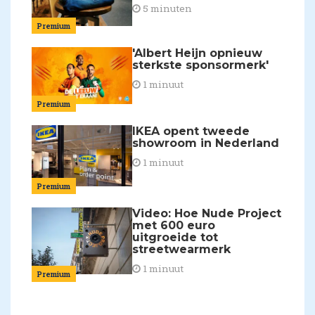
5 minuten
Premium
'Albert Heijn opnieuw
sterkste sponsormerk'
1 minuut
Premium
IKEA opent tweede
showroom in Nederland
1 minuut
Premium
Video: Hoe Nude Project
met 600 euro
uitgroeide tot
streetwearmerk
1 minuut
Premium