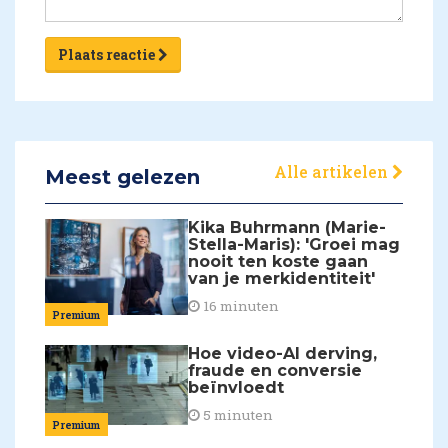
Plaats reactie
Alle artikelen
Meest gelezen
Kika Buhrmann (Marie-
Stella-Maris): 'Groei mag
nooit ten koste gaan
van je merkidentiteit'
16 minuten
Premium
Hoe video-AI derving,
fraude en conversie
beïnvloedt
5 minuten
Premium