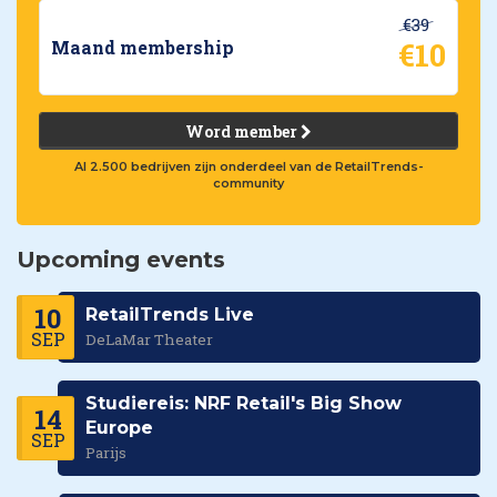
€39
€10
Maand membership
Word member
Al 2.500 bedrijven zijn onderdeel van de RetailTrends-
community
Upcoming events
10
RetailTrends Live
SEP
DeLaMar Theater
Studiereis: NRF Retail's Big Show
14
Europe
SEP
Parijs