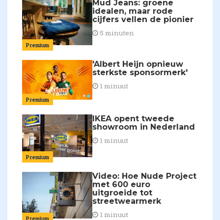
Mud Jeans: groene
idealen, maar rode
cijfers vellen de pionier
5 minuten
Premium
'Albert Heijn opnieuw
sterkste sponsormerk'
1 minuut
Premium
IKEA opent tweede
showroom in Nederland
1 minuut
Premium
Video: Hoe Nude Project
met 600 euro
uitgroeide tot
streetwearmerk
1 minuut
Premium