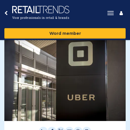
Toggle
Voor professionals in retail & brands
navigat
Word member