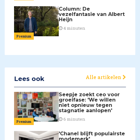
Column: De
vezelfantasie van Albert
Heijn
4 minuten
Premium
Alle artikelen
Lees ook
Seepje zoekt ceo voor
groeifase: 'We willen
niet opnieuw tegen
stagnatie aanlopen'
6 minuten
Premium
'Chanel blijft populairste
modemerk'