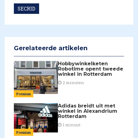
SECRID
Gerelateerde artikelen
Hobbywinkelketen
Robotime opent tweede
winkel in Rotterdam
2 minuten
Premium
Adidas breidt uit met
winkel in Alexandrium
Rotterdam
1 minuut
Premium