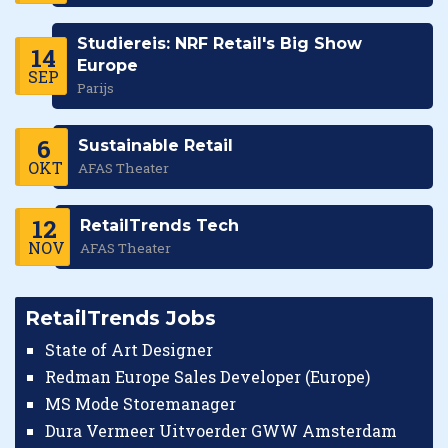
Studiereis: NRF Retail's Big Show
14
Europe
SEP
Parijs
6
Sustainable Retail
OKT
AFAS Theater
12
RetailTrends Tech
NOV
AFAS Theater
RetailTrends Jobs
State of Art Designer
Redman Europe Sales Developer (Europe)
MS Mode Storemanager
Dura Vermeer Uitvoerder GWW Amsterdam