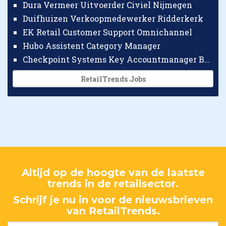
Dura Vermeer Uitvoerder Civiel Nijmegen
Duifhuizen Verkoopmedewerker Ridderkerk
EK Retail Customer Support Omnichannel
Hubo Assistent Category Manager
Checkpoint Systems Key Accountmanager Benelux
RetailTrends Jobs
Altijd op de hoogte van de laatste
trends in de retailsector.
Schrijf je nu in voor de nieuwsbrieven
van RetailTrends.