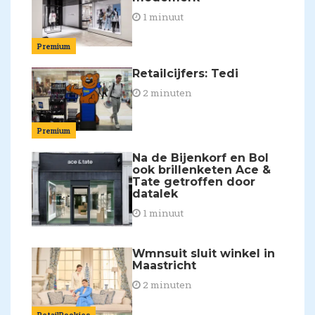
1 minuut
Premium
Retailcijfers: Tedi
2 minuten
Premium
Na de Bijenkorf en Bol
ook brillenketen Ace &
Tate getroffen door
datalek
1 minuut
Wmnsuit sluit winkel in
Maastricht
2 minuten
RetailRookies