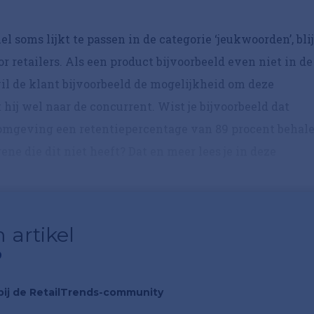
soms lijkt te passen in de categorie ‘jeukwoorden’, blij
r retailers. Als een product bijvoorbeeld even niet in de
wil de klant bijvoorbeeld de mogelijkheid om deze
 hij wel naar de concurrent. Wist je bijvoorbeeld dat
omgeving een retentiepercentage van 89 procent behale
ne die dit niet heeft? Dat en meer lees je in deze
 artikel
?
n bij de RetailTrends-community