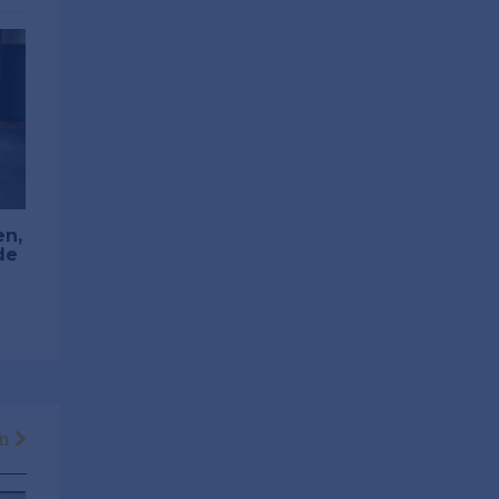
en,
de
en