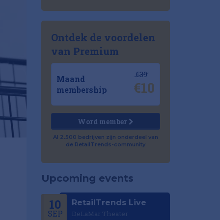
Ontdek de voordelen
van Premium
€39
Maand
€10
membership
Word member
Al 2.500 bedrijven zijn onderdeel van
de RetailTrends-community
Upcoming events
10
RetailTrends Live
SEP
DeLaMar Theater