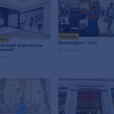
Premium
mium
Retailcijfers: Tedi
el blijft populairste
emerk'
2 minuten
nuut