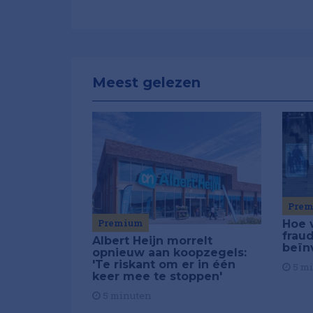
Meest gelezen
Pre
Premium
Hoe 
frau
Albert Heijn morrelt
beïn
opnieuw aan koopzegels:
'Te riskant om er in één
5 m
keer mee te stoppen'
5 minuten