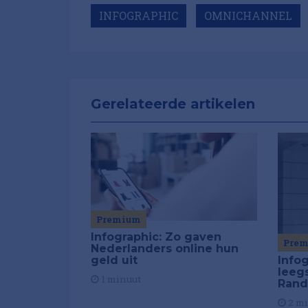
INFOGRAPHIC
OMNICHANNEL
Gerelateerde artikelen
Premium
Infographic: Zo gaven
Pre
Nederlanders online hun
Info
geld uit
leeg
1 minuut
Rand
2 m