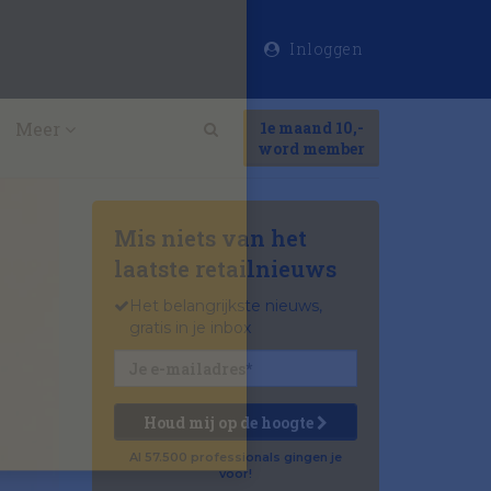
Inloggen
×
Meer
1e maand 10,-
Search
word member
Mis niets van het
laatste retailnieuws
Het belangrijkste nieuws,
gratis in je inbox
Houd mij op de hoogte
Al 57.500 professionals gingen je
voor!