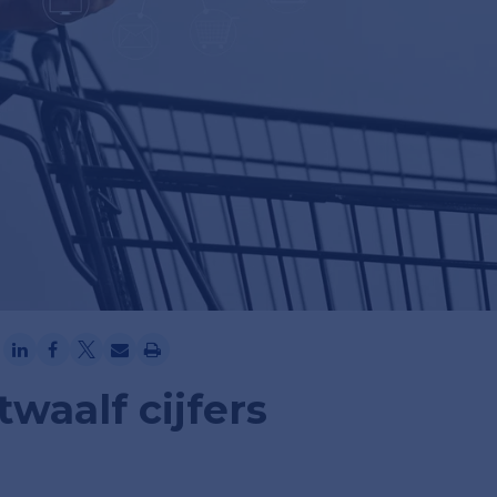
Ga verder met Google
waalf cijfers