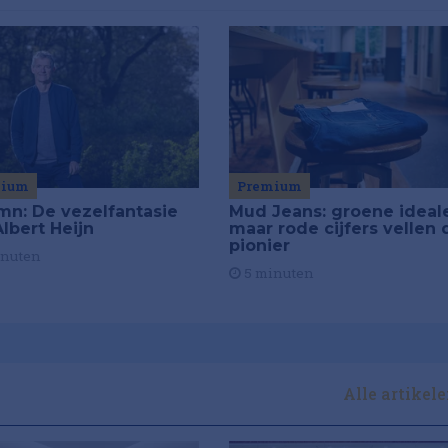
mium
Premium
mn: De vezelfantasie
Mud Jeans: groene ideal
lbert Heijn
maar rode cijfers vellen 
pionier
inuten
5 minuten
Alle artikel