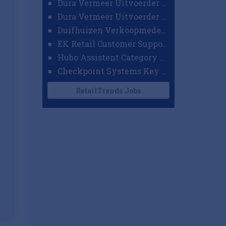
Dura Vermeer Uitvoerder GWW Amsterdam
Dura Vermeer Uitvoerder Civiel Nijmegen
Duifhuizen Verkoopmedewerker Ridderkerk
EK Retail Customer Support Omnichannel
Hubo Assistent Category Manager
Checkpoint Systems Key Accountmanager Benelux
RetailTrends Jobs