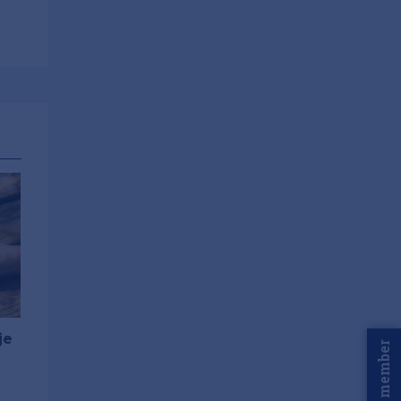
je
Word member