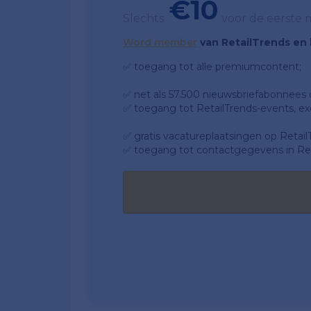
€10
Slechts
voor de eerste
Word member
van RetailTrends en k
✅ toegang tot alle premiumcontent;
✅ net als 57.500 nieuwsbriefabonnees da
✅ toegang tot RetailTrends-events, ex
✅ gratis vacatureplaatsingen op Retail
✅ toegang tot contactgegevens in Ret