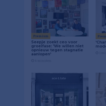
Premium
Pre
Seepje zoekt ceo voor
'Chan
groeifase: 'We willen niet
mod
opnieuw tegen stagnatie
1 mi
aanlopen'
6 minuten