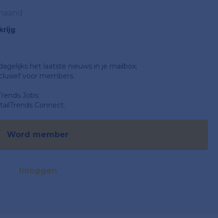
 maand
rijg
;
gelijks het laatste nieuws in je mailbox;
clusief voor members.
Trends Jobs;
ailTrends Connect.
Word member
Inloggen