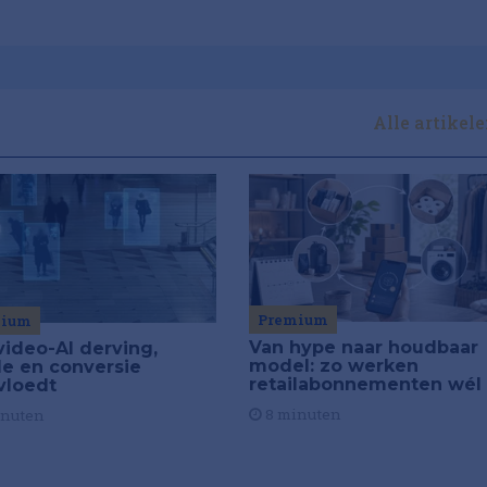
Alle artikel
Premium
mium
Van hype naar houdbaar
video-AI derving,
model: zo werken
de en conversie
retailabonnementen wél
vloedt
8 minuten
inuten