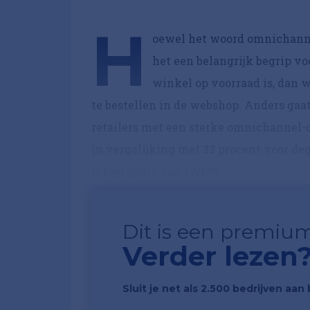
H
oewel het woord omnichannel 
het een belangrijk begrip voo
winkel op voorraad is, dan 
te bestellen in de webshop. Anders gaat
retailers met een sterke omnichannel-
in vergelijking met 33 procent voor dege
infographic van iWMS.
Dit is een premium
Verder lezen
Sluit je net als 2.500 bedrijven aa