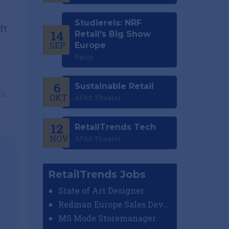
Studiereis: NRF
ft
14
Retail's Big Show
SEP
Europe
Parijs
6
Sustainable Retail
n,
OKT
AFAS Theater
12
RetailTrends Tech
NOV
AFAS Theater
RetailTrends Jobs
State of Art Designer
Redman Europe Sales Developer (Europe)
MS Mode Storemanager