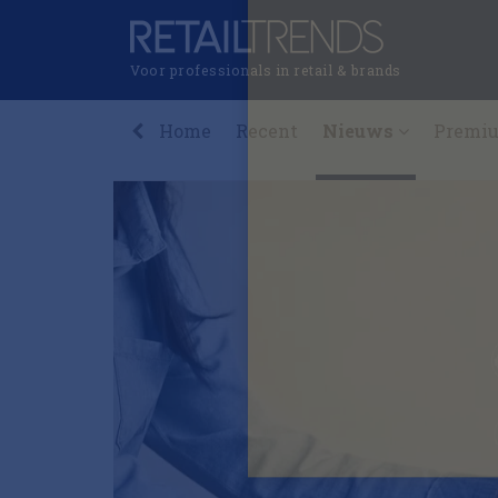
Voor professionals in retail & brands
Home
Recent
Nieuws
Premi