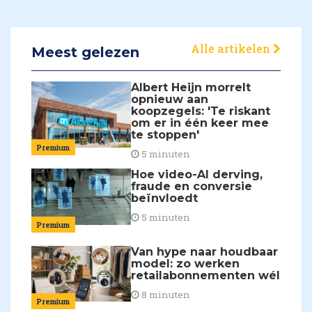
Alle artikelen
Meest gelezen
Albert Heijn morrelt
opnieuw aan
koopzegels: 'Te riskant
om er in één keer mee
te stoppen'
Premium
5 minuten
Hoe video-AI derving,
fraude en conversie
beïnvloedt
5 minuten
Premium
Van hype naar houdbaar
model: zo werken
retailabonnementen wél
8 minuten
Premium