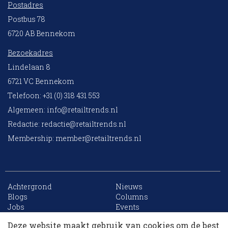
Postadres
Postbus 78
6720 AB Bennekom
Bezoekadres
Lindelaan 8
6721 VC Bennekom
Telefoon: +31 (0) 318 431 553
Algemeen:
info@retailtrends.nl
Redactie:
redactie@retailtrends.nl
Membership:
member@retailtrends.nl
Achtergrond
Nieuws
Blogs
Columns
Jobs
Events
Contact
Word member
Deze website maakt gebruik van cookies om de best
Archief
Sitemap