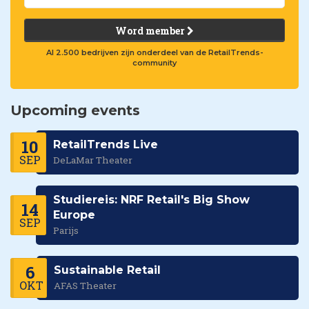
Word member
Al 2.500 bedrijven zijn onderdeel van de RetailTrends-
community
Upcoming events
10
RetailTrends Live
SEP
DeLaMar Theater
Studiereis: NRF Retail's Big Show
14
Europe
SEP
Parijs
6
Sustainable Retail
OKT
AFAS Theater