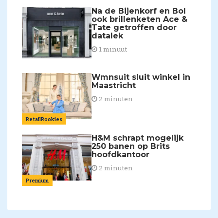
Na de Bijenkorf en Bol
ook brillenketen Ace &
Tate getroffen door
datalek
1 minuut
Wmnsuit sluit winkel in
Maastricht
2 minuten
RetailRookies
H&M schrapt mogelijk
250 banen op Brits
hoofdkantoor
2 minuten
Premium