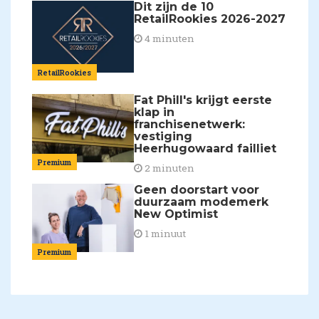
Dit zijn de 10
RetailRookies 2026-2027
4 minuten
RetailRookies
Fat Phill's krijgt eerste
klap in
franchisenetwerk:
vestiging
Heerhugowaard failliet
Premium
2 minuten
Geen doorstart voor
duurzaam modemerk
New Optimist
1 minuut
Premium