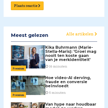
Plaats reactie
Alle artikelen
Meest gelezen
Kika Buhrmann (Marie-
Stella-Maris): 'Groei mag
nooit ten koste gaan
van je merkidentiteit'
16 minuten
Premium
Hoe video-AI derving,
fraude en conversie
beïnvloedt
5 minuten
Premium
Van hype naar houdbaar