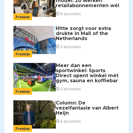
model: zo werken
retailabonnementen wél
8 minuten
Premium
Hitte zorgt voor extra
drukte in Mall of the
Netherlands
2 minuten
Premium
Meer dan een
sportwinkel: Sports
Direct opent winkel mét
gym, sauna en koffiebar
2 minuten
Premium
Column: De
vezelfantasie van Albert
Heijn
4 minuten
Premium