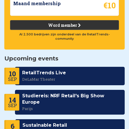
€10
Maand membership
Word member
Al 2.500 bedrijven zijn onderdeel van de RetailTrends-
community
Upcoming events
10
RetailTrends Live
SEP
DeLaMar Theater
Studiereis: NRF Retail's Big Show
14
Europe
SEP
Parijs
6
Sustainable Retail