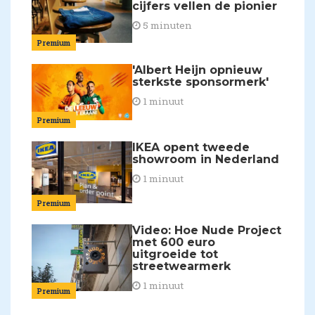
cijfers vellen de pionier
5 minuten
Premium
'Albert Heijn opnieuw
sterkste sponsormerk'
1 minuut
Premium
IKEA opent tweede
showroom in Nederland
1 minuut
Premium
Video: Hoe Nude Project
met 600 euro
uitgroeide tot
streetwearmerk
1 minuut
Premium