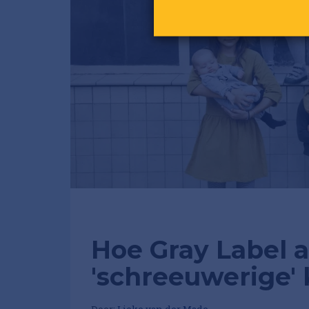
Hoe Gray Label 
'schreeuwerige'
Door:
Lieke van der Made