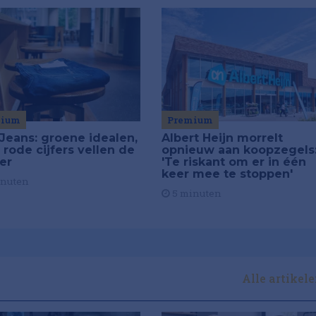
Premium
mium
Albert Heijn morrelt
Jeans: groene idealen,
opnieuw aan koopzegels
 rode cijfers vellen de
'Te riskant om er in één
ier
keer mee te stoppen'
inuten
5 minuten
Alle artikel