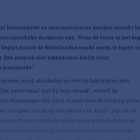
ast kleurenpalet en minimalistische designs spreekt h
en specifieke doelgroep aan. Waar de focus in het be
, begint nu ook de Nederlandse markt warm te lopen v
g. Een gesprek met eigenaresse Emily Gray.
 groeimarkt."
n moeder werd, struikelde ze over de babykleren met
Dat paste totaal niet bij mijn smaak", vertelt de
ijs daarentegen blij werd verrast door de kledingopties
or me open, vooral op het gebied van kleur", legt ze uit.
richtte Gray in 2011 haar eigen merk met bijbehorende
naar haar wens niet alleen onderscheiden met zachte