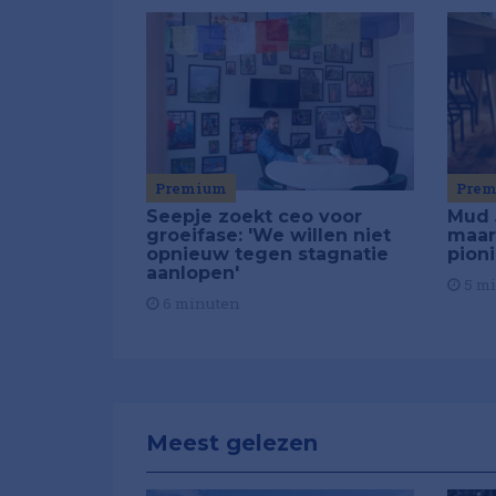
Premium
Pre
Seepje zoekt ceo voor
Mud 
groeifase: 'We willen niet
maar
opnieuw tegen stagnatie
pion
aanlopen'
5 m
6 minuten
Meest gelezen