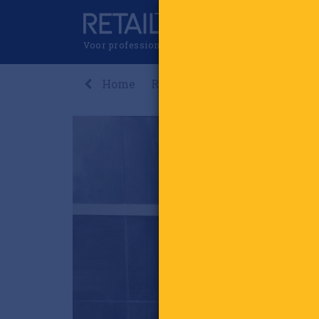
Voor professionals in retail & brands
Home
Recent
Nieuws
Premi