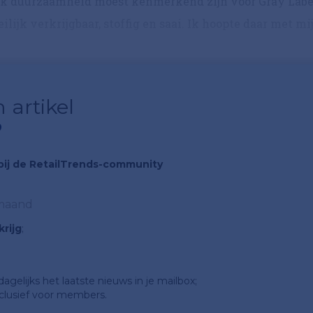
ok duurzaamheid moest kenmerkend zijn voor Gray Labe
jk verkrijgbaar, stoffig en saai. Ik hoopte daar met mi
 artikel
?
n bij de RetailTrends-community
 maand
rijg
;
gelijks het laatste nieuws in je mailbox;
clusief voor members.