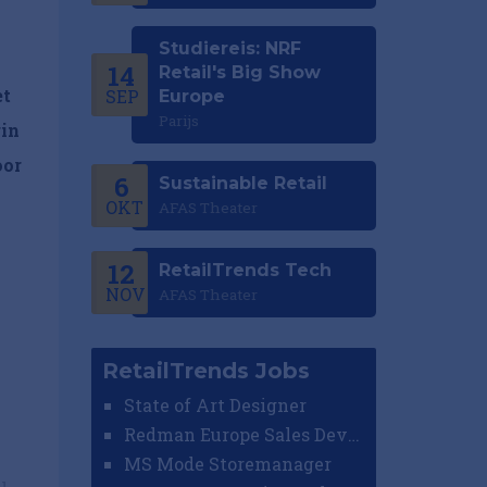
Studiereis: NRF
14
Retail's Big Show
et
SEP
Europe
Parijs
gin
oor
6
Sustainable Retail
OKT
AFAS Theater
12
RetailTrends Tech
NOV
AFAS Theater
RetailTrends Jobs
State of Art Designer
Redman Europe Sales Developer (Europe)
MS Mode Storemanager