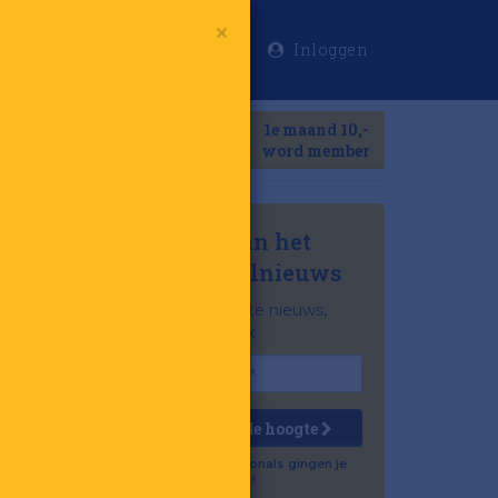
Inloggen
×
Meer
1e maand 10,-
Search
word member
Mis niets van het
laatste retailnieuws
Het belangrijkste nieuws,
gratis in je inbox
Houd mij op de hoogte
Al 57.500 professionals gingen je
voor!