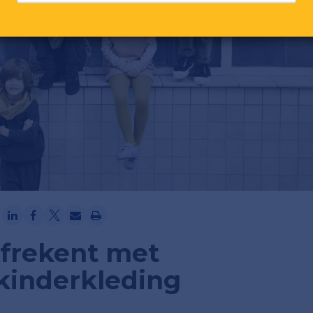
Ga verder met Google
afrekent met
 kinderkleding