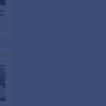
en,
de
en