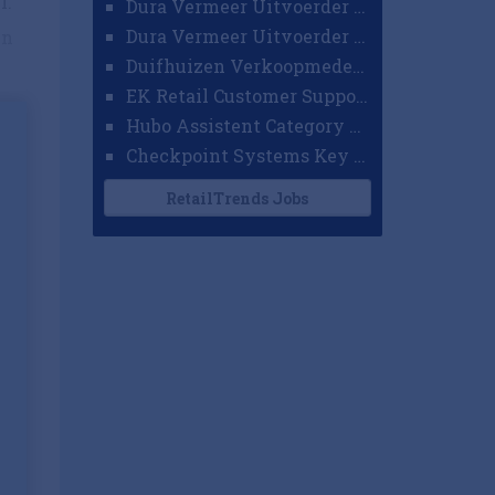
l.
Dura Vermeer Uitvoerder GWW Amsterdam
Dura Vermeer Uitvoerder Civiel Nijmegen
jn
Duifhuizen Verkoopmedewerker Ridderkerk
EK Retail Customer Support Omnichannel
Hubo Assistent Category Manager
Checkpoint Systems Key Accountmanager Benelux
RetailTrends Jobs