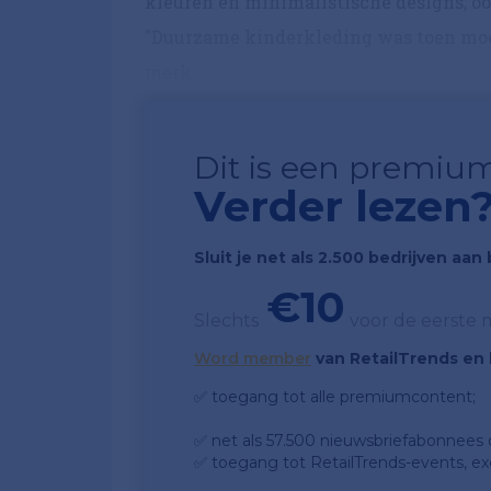
kleuren en minimalistische designs; o
"Duurzame kinderkleding was toen moeili
merk...
Dit is een premium
Verder lezen
Sluit je net als 2.500 bedrijven aa
€10
Slechts
voor de eerste
Word member
van RetailTrends en k
✅ toegang tot alle premiumcontent;
✅ net als 57.500 nieuwsbriefabonnees da
✅ toegang tot RetailTrends-events, ex