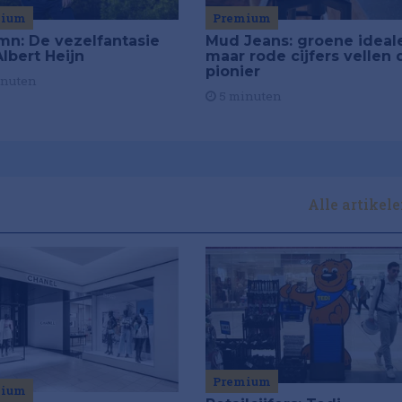
mium
Premium
mn: De vezelfantasie
Mud Jeans: groene ideal
lbert Heijn
maar rode cijfers vellen 
pionier
inuten
5 minuten
Alle artikel
Premium
mium