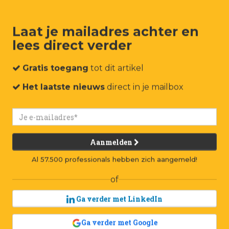
Laat je mailadres achter en
lees direct verder
um
Events
Connect
Jobs
Adverteren
Contact
Gratis toegang
tot dit artikel
Het laatste nieuws
direct in je mailbox
Aanmelden
Al 57.500 professionals hebben zich aangemeld!
of
Ga verder met LinkedIn