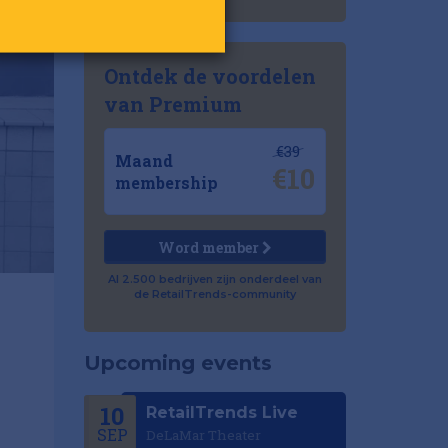
Ontdek de voordelen
van Premium
€39
Maand
€10
membership
Word member
Al 2.500 bedrijven zijn onderdeel van
de RetailTrends-community
Upcoming events
10
RetailTrends Live
SEP
DeLaMar Theater