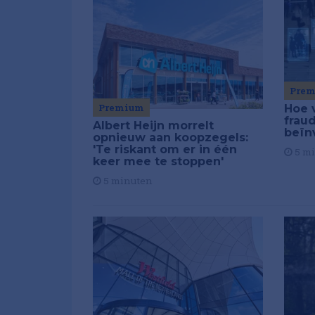
Pre
Premium
Hoe 
frau
Albert Heijn morrelt
beïn
opnieuw aan koopzegels:
'Te riskant om er in één
5 m
keer mee te stoppen'
5 minuten