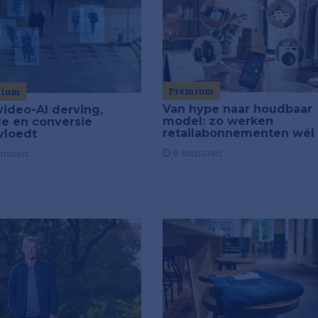
Premium
mium
Van hype naar houdbaar
video-AI derving,
model: zo werken
de en conversie
retailabonnementen wél
vloedt
8 minuten
inuten