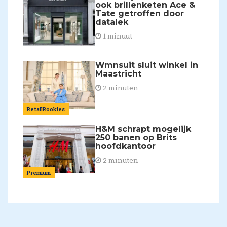
ook brillenketen Ace &
Tate getroffen door
datalek
1 minuut
Wmnsuit sluit winkel in
Maastricht
2 minuten
RetailRookies
H&M schrapt mogelijk
250 banen op Brits
hoofdkantoor
2 minuten
Premium