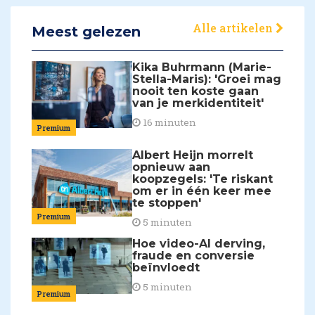
Alle artikelen
Meest gelezen
Kika Buhrmann (Marie-
Stella-Maris): 'Groei mag
nooit ten koste gaan
van je merkidentiteit'
16 minuten
Premium
Albert Heijn morrelt
opnieuw aan
koopzegels: 'Te riskant
om er in één keer mee
te stoppen'
Premium
5 minuten
Hoe video-AI derving,
fraude en conversie
beïnvloedt
5 minuten
Premium