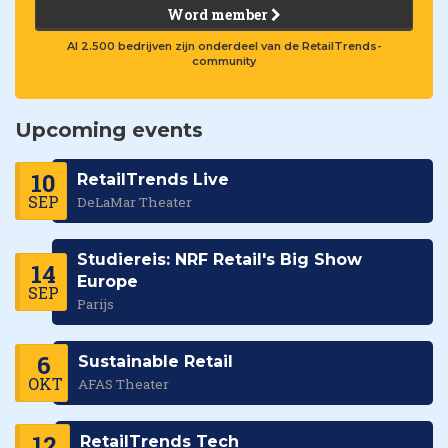
Word member
Al 2.500 bedrijven zijn onderdeel van de RetailTrends-
community
Upcoming events
10
RetailTrends Live
SEP
DeLaMar Theater
Studiereis: NRF Retail's Big Show
14
Europe
SEP
Parijs
6
Sustainable Retail
OKT
AFAS Theater
12
RetailTrends Tech