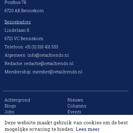
Postbus 78
6720 AB Bennekom
Bezoekadres
Lindelaan 8
6721 VC Bennekom
Telefoon: +31 (0) 318 431 553
Algemeen:
info@retailtrends.nl
Redactie:
redactie@retailtrends.nl
Membership:
member@retailtrends.nl
Achtergrond
Nieuws
10 collega’s
Blogs
Columns
Jobs
Events
Contact
Word member
Deze website maakt gebruik van cookies om de best
Archief
Sitemap
Korting op events
mogelijke ervaring te bieden.
Lees meer