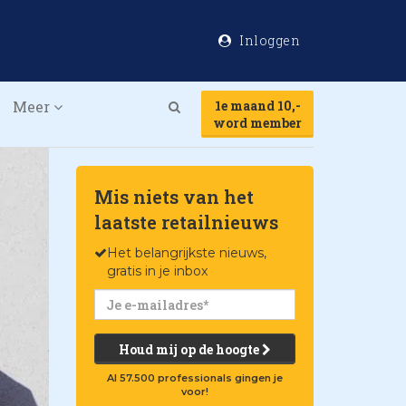
Inloggen
Meer
1e maand 10,-
Search
word member
Mis niets van het
laatste retailnieuws
Het belangrijkste nieuws,
gratis in je inbox
Houd mij op de hoogte
Al 57.500 professionals gingen je
voor!