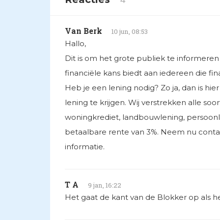
Van Berk
10 jun, 08:53
Hallo,
Dit is om het grote publiek te informere
financiële kans biedt aan iedereen die fin
Heb je een lening nodig? Zo ja, dan is h
lening te krijgen. Wij verstrekken alle soo
woningkrediet, landbouwlening, persoonl
betaalbare rente van 3%. Neem nu cont
informatie.
T A
9 jan, 16:22
Het gaat de kant van de Blokker op als het 