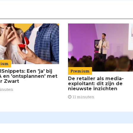
mium
lSnippets: Een 'ja' bij
Premium
 en 'ontsplannen' met
De retailer als media-
er Zwart
exploitant: dit zijn de
nieuwste inzichten
inuten
11 minuten