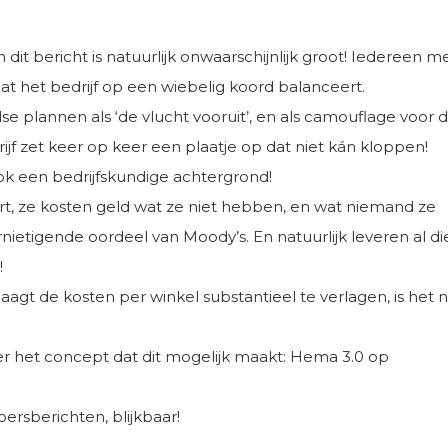
it bericht is natuurlijk onwaarschijnlijk groot! Iedereen m
dat het bedrijf op een wiebelig koord balanceert.
ndse plannen als ‘de vlucht vooruit’, en als camouflage voor 
ijf zet keer op keer een plaatje op dat niet kán kloppen!
ok een bedrijfskundige achtergrond!
, ze kosten geld wat ze niet hebben, en wat niemand ze
rnietigende oordeel van Moody’s. En natuurlijk leveren al di
!
laagt de kosten per winkel substantieel te verlagen, is het 
over het concept dat dit mogelijk maakt: Hema 3.0 op
ersberichten, blijkbaar!