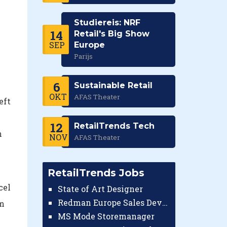
Studiereis: NRF
14
Retail's Big Show
SEP
Europe
Parijs
6
Sustainable Retail
OKT
AFAS Theater
eft
12
RetailTrends Tech
n
NOV
AFAS Theater
RetailTrends Jobs
cel
State of Art Designer
Redman Europe Sales Developer (Europe)
om
MS Mode Storemanager