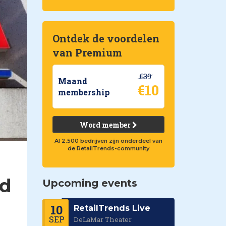
Ontdek de voordelen
van Premium
€39
Maand
€10
membership
Word member
Al 2.500 bedrijven zijn onderdeel van
de RetailTrends-community
nd
Upcoming events
10
RetailTrends Live
SEP
DeLaMar Theater