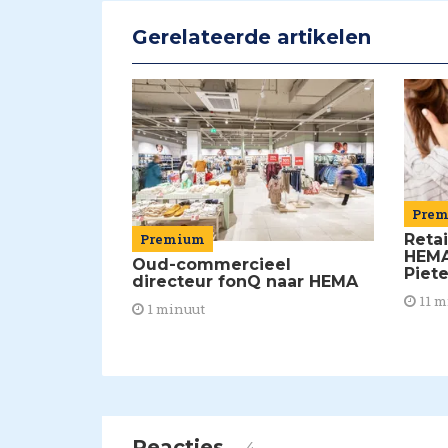
Gerelateerde artikelen
Pre
Retai
Premium
HEMA
Oud-commercieel
Piet
directeur fonQ naar HEMA
11 m
1 minuut
Reacties
4