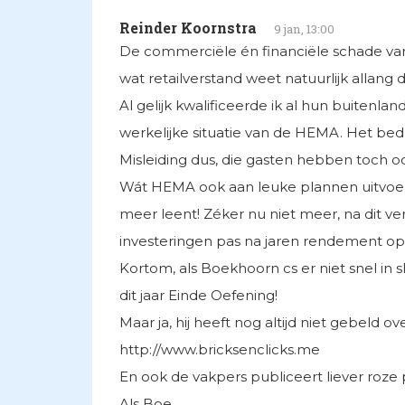
Reinder Koornstra
9 jan, 13:00
De commerciële én financiële schade van d
wat retailverstand weet natuurlijk allang 
Al gelijk kwalificeerde ik al hun buitenla
werkelijke situatie van de HEMA. Het bedr
Misleiding dus, die gasten hebben toch o
Wát HEMA ook aan leuke plannen uitvoert
meer leent! Zéker nu niet meer, na dit ve
investeringen pas na jaren rendement op
Kortom, als Boekhoorn cs er niet snel in s
dit jaar Einde Oefening!
Maar ja, hij heeft nog altijd niet gebeld 
http://www.bricksenclicks.me
En ook de vakpers publiceert liever roze p
Als Boe