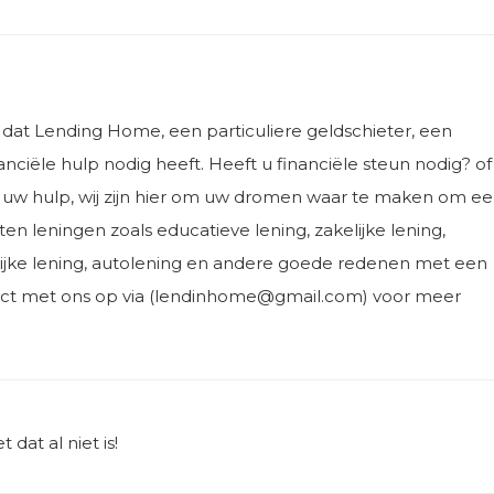
n dat Lending Home, een particuliere geldschieter, een
anciële hulp nodig heeft. Heeft u financiële steun nodig? of
ier uw hulp, wij zijn hier om uw dromen waar te maken om e
rten leningen zoals educatieve lening, zakelijke lening,
ijke lening, autolening en andere goede redenen met een
act met ons op via (lendinhome@gmail.com) voor meer
dat al niet is!