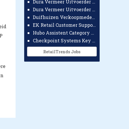
Dura Vermeer Uitvoerder GWW Amsterdam
Dura Vermeer Uitvoerder Civiel Nijmegen
Duifhuizen Verkoopmedewerker Ridderkerk
EK Retail Customer Support Omnichannel
eid
Hubo Assistent Category Manager
VP
Checkpoint Systems Key Accountmanager Benelux
RetailTrends Jobs
ere
en