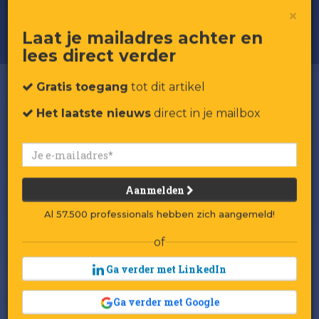
De vrouw achter Zara
×
Laat je mailadres achter en
lees direct verder
Gratis toegang
tot dit artikel
Het laatste nieuws
direct in je mailbox
Aanmelden
Al 57.500 professionals hebben zich aangemeld!
of
Ga verder met LinkedIn
Ga verder met Google