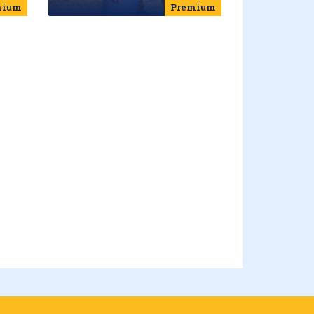
mium
Premium