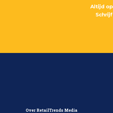
Altijd o
Schrij
Over RetailTrends Media