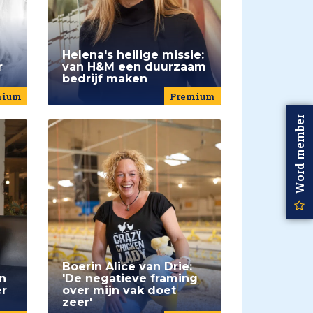
Helena's heilige missie:
r
van H&M een duurzaam
bedrijf maken
mium
Premium
Word member
Boerin Alice van Drie:
n
'De negatieve framing
er
over mijn vak doet
zeer'