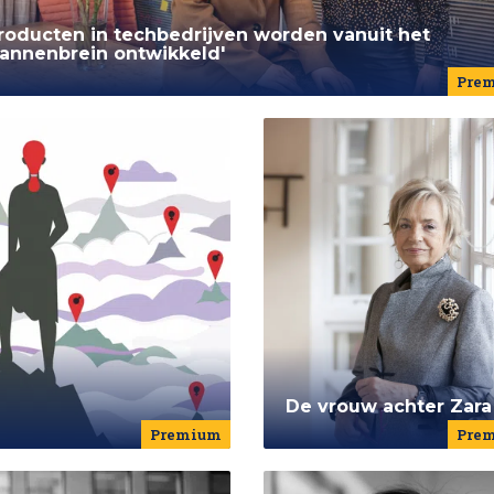
roducten in techbedrijven worden vanuit het
annenbrein ontwikkeld'
Pre
De vrouw achter Zara
Premium
Pre