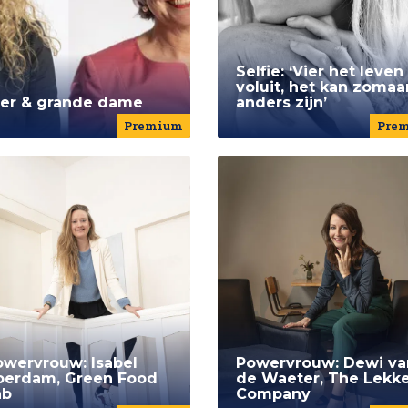
Selfie: ‘Vier het leven
voluit, het kan zomaa
ger & grande dame
anders zijn’
Premium
Pre
owervrouw: Isabel
Powervrouw: Dewi va
oerdam, Green Food
de Waeter, The Lekk
ab
Company