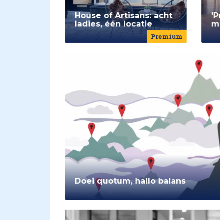
House of Artisans: acht
'P
ladies, één locatie
m
Premium
Doei quotum, hallo balans