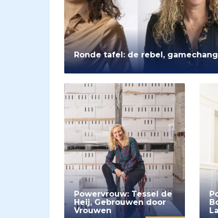
Ronde tafel: de rebel, gamechan
Powervrouw: Tessel de
P
Heij, Gebrouwen door
B
Vrouwen
L