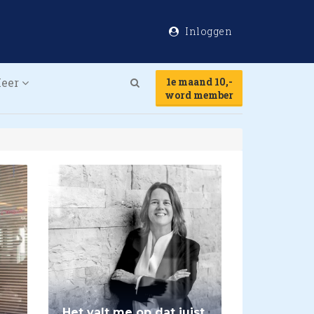
Inloggen
eer
1e maand 10,-
Search
word member
Het valt me op dat juist