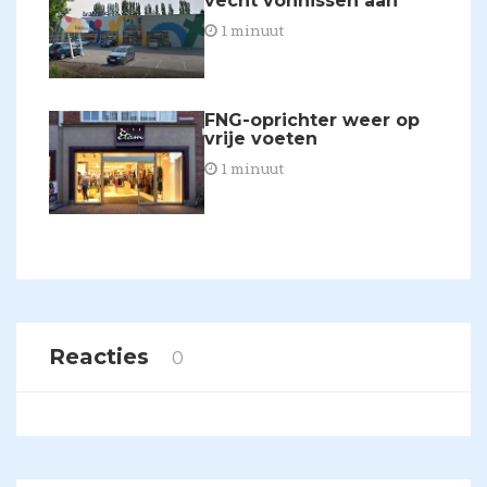
vecht vonnissen aan
1 minuut
FNG-oprichter weer op
vrije voeten
1 minuut
Reacties
0