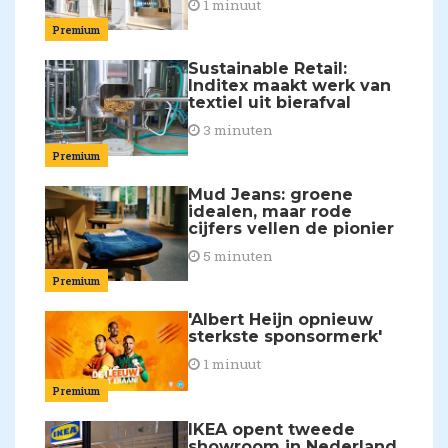
1 minuut
Premium
Sustainable Retail:
Inditex maakt werk van
textiel uit bierafval
3 minuten
Premium
Mud Jeans: groene
idealen, maar rode
cijfers vellen de pionier
5 minuten
Premium
'Albert Heijn opnieuw
sterkste sponsormerk'
1 minuut
Premium
IKEA opent tweede
showroom in Nederland