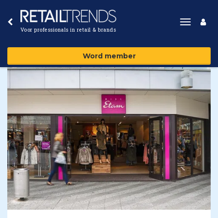
Toggle
Voor professionals in retail & brands
navigat
Word member