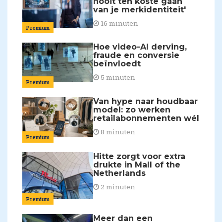
nooit ten koste gaan
van je merkidentiteit'
16 minuten
Premium
Hoe video-AI derving,
fraude en conversie
beïnvloedt
5 minuten
Premium
Van hype naar houdbaar
model: zo werken
retailabonnementen wél
8 minuten
Premium
Hitte zorgt voor extra
drukte in Mall of the
Netherlands
2 minuten
Premium
Meer dan een