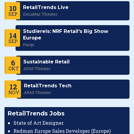
10
RetailTrends Live
SEP
DeLaMar Theater
Studiereis: NRF Retail's Big Show
14
Europe
SEP
Parijs
6
Sustainable Retail
OKT
AFAS Theater
12
RetailTrends Tech
NOV
AFAS Theater
RetailTrends Jobs
State of Art Designer
Redman Europe Sales Developer (Europe)