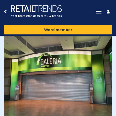
Toggle
Voor professionals in retail & brands
navigat
Word member