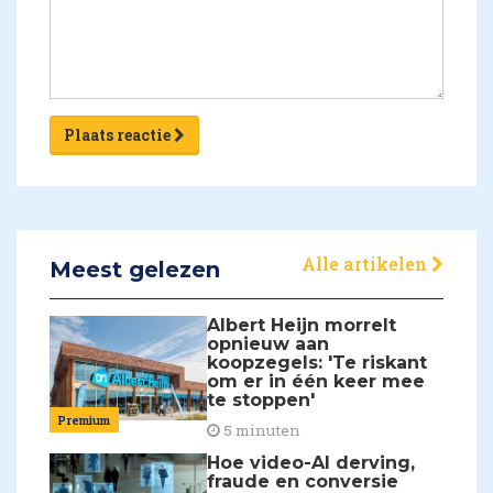
Plaats reactie
Alle artikelen
Meest gelezen
Albert Heijn morrelt
opnieuw aan
koopzegels: 'Te riskant
om er in één keer mee
te stoppen'
Premium
5 minuten
Hoe video-AI derving,
fraude en conversie