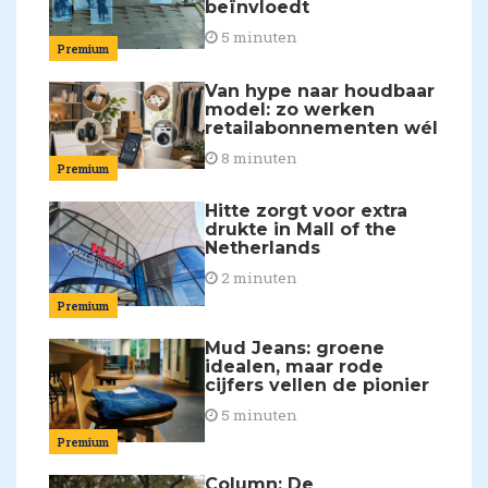
beïnvloedt
5 minuten
Premium
Van hype naar houdbaar
model: zo werken
retailabonnementen wél
8 minuten
Premium
Hitte zorgt voor extra
drukte in Mall of the
Netherlands
2 minuten
Premium
Mud Jeans: groene
idealen, maar rode
cijfers vellen de pionier
5 minuten
Premium
Column: De