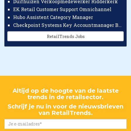
Duifhuizen Verkoopmedewerker Ridderkerk
EK Retail Customer Support Omnichannel
Hubo Assistent Category Manager
Checkpoint Systems Key Accountmanager Benelux
RetailTrends Jobs
Altijd op de hoogte van de laatste
trends in de retailsector.
Schrijf je nu in voor de nieuwsbrieven
van RetailTrends.