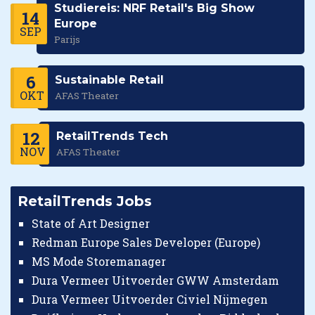
Studiereis: NRF Retail's Big Show
14
Europe
SEP
Parijs
6
Sustainable Retail
OKT
AFAS Theater
12
RetailTrends Tech
NOV
AFAS Theater
RetailTrends Jobs
State of Art Designer
Redman Europe Sales Developer (Europe)
MS Mode Storemanager
Dura Vermeer Uitvoerder GWW Amsterdam
Dura Vermeer Uitvoerder Civiel Nijmegen