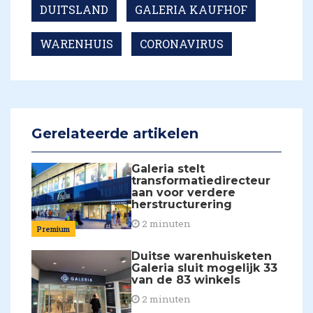
DUITSLAND
GALERIA KAUFHOF
WARENHUIS
CORONAVIRUS
Gerelateerde artikelen
Galeria stelt
transformatiedirecteur
aan voor verdere
herstructurering
2 minuten
Premium
Duitse warenhuisketen
Galeria sluit mogelijk 33
van de 83 winkels
2 minuten