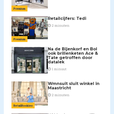
Premium
Retailcijfers: Tedi
2 minuten
Premium
Na de Bijenkorf en Bol
ook brillenketen Ace &
Tate getroffen door
datalek
1 minuut
Wmnsuit sluit winkel in
Maastricht
2 minuten
RetailRookies