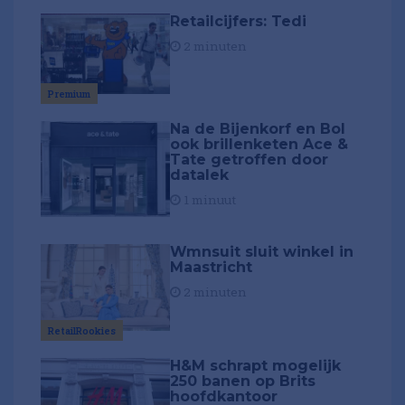
Retailcijfers: Tedi
2 minuten
Premium
Na de Bijenkorf en Bol
ook brillenketen Ace &
Tate getroffen door
datalek
1 minuut
Wmnsuit sluit winkel in
Maastricht
2 minuten
RetailRookies
H&M schrapt mogelijk
250 banen op Brits
hoofdkantoor