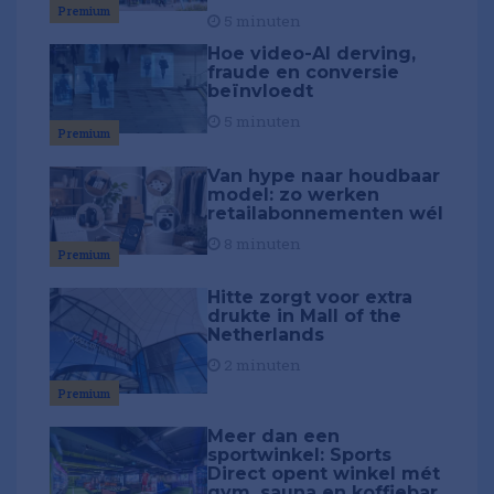
Premium
5 minuten
Hoe video-AI derving,
fraude en conversie
beïnvloedt
5 minuten
Premium
Van hype naar houdbaar
model: zo werken
retailabonnementen wél
8 minuten
Premium
Hitte zorgt voor extra
drukte in Mall of the
Netherlands
2 minuten
Premium
Meer dan een
sportwinkel: Sports
Direct opent winkel mét
gym, sauna en koffiebar