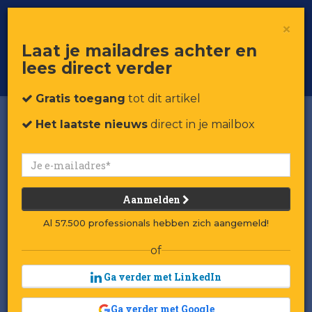
×
Toggle
Voor professionals in retail & brands
Laat je mailadres achter en
navigat
lees direct verder
Word member
Gratis toegang
tot dit artikel
Het laatste nieuws
direct in je mailbox
Aanmelden
Al 57.500 professionals hebben zich aangemeld!
of
Ga verder met LinkedIn
Ga verder met Google