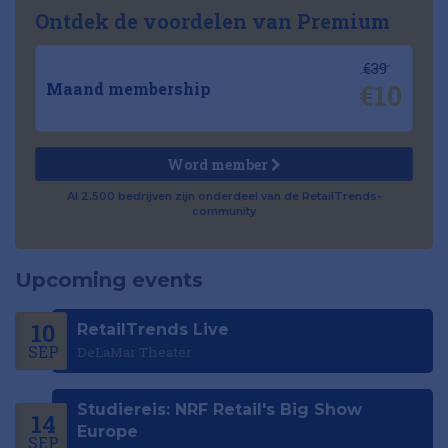
Ontdek de voordelen van Premium
€39
€10
Maand membership
Word member
Al 2.500 bedrijven zijn onderdeel van de RetailTrends-
community
Upcoming events
10
RetailTrends Live
SEP
DeLaMar Theater
Studiereis: NRF Retail's Big Show
14
Europe
SEP