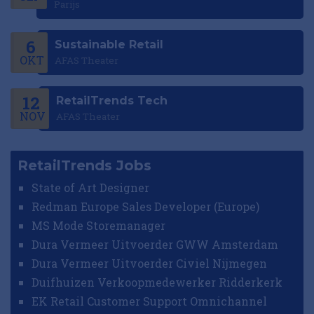
Parijs
6
Sustainable Retail
OKT
AFAS Theater
12
RetailTrends Tech
NOV
AFAS Theater
RetailTrends Jobs
State of Art Designer
Redman Europe Sales Developer (Europe)
MS Mode Storemanager
Dura Vermeer Uitvoerder GWW Amsterdam
Dura Vermeer Uitvoerder Civiel Nijmegen
Duifhuizen Verkoopmedewerker Ridderkerk
EK Retail Customer Support Omnichannel