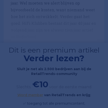
jaar. Wel moeten we alert blijven op
bijvoorbeeld de kosten, want niemand weet
hoe het zich ontwikkelt. Verder gaat het
goed. HiFi Klubben bestaat dit jaar 40 jaar en
volgend jaar zijn we alweer tien jaar actief
in Nederland....
Dit is een premium artikel
Verder lezen?
Sluit je net als 2.500 bedrijven aan bij de
RetailTrends-community
€10
Slechts
voor de eerste maand
Word member
van RetailTrends en krijg
;
✅ toegang tot alle premiumcontent;