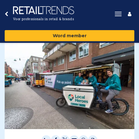
Toggle
Voor professionals in retail & brands
navigat
Word member