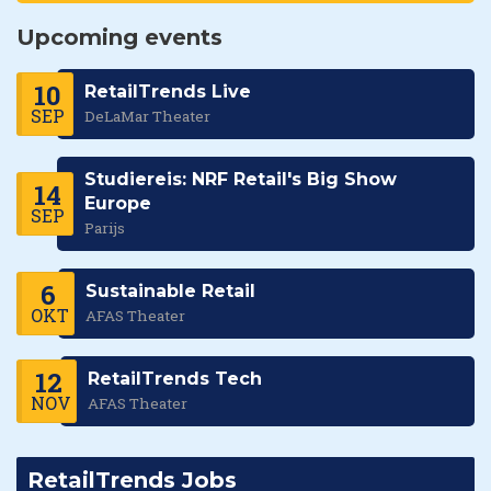
Upcoming events
10
RetailTrends Live
SEP
DeLaMar Theater
Studiereis: NRF Retail's Big Show
14
Europe
SEP
Parijs
6
Sustainable Retail
OKT
AFAS Theater
12
RetailTrends Tech
NOV
AFAS Theater
RetailTrends Jobs