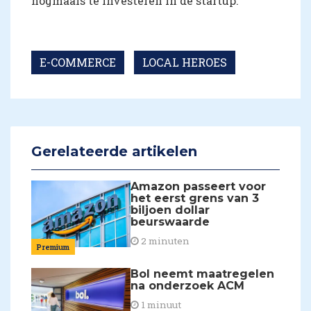
nogmaals te investeren in de startup.
E-COMMERCE
LOCAL HEROES
Gerelateerde artikelen
Amazon passeert voor
het eerst grens van 3
biljoen dollar
beurswaarde
2 minuten
Premium
Bol neemt maatregelen
na onderzoek ACM
1 minuut