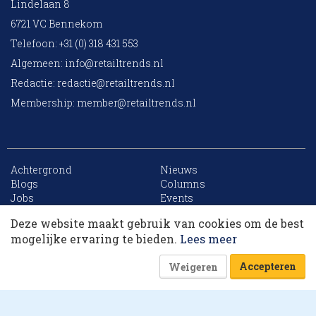
Lindelaan 8
6721 VC Bennekom
Telefoon: +31 (0) 318 431 553
Algemeen:
info@retailtrends.nl
Redactie:
redactie@retailtrends.nl
Membership:
member@retailtrends.nl
Achtergrond
Nieuws
10 collega’s
Blogs
Columns
Jobs
Events
Contact
Word member
Deze website maakt gebruik van cookies om de best
Archief
Sitemap
Korting op events
mogelijke ervaring te bieden.
Lees meer
Accepteren
Weigeren
Website is powered by