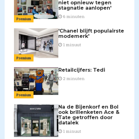
niet opnieuw tegen
stagnatie aanlopen'
6 minuten
Premium
'Chanel blijft populairste
modemerk'
1 minuut
Premium
Retailcijfers: Tedi
2 minuten
Premium
Na de Bijenkorf en Bol
ook brillenketen Ace &
Tate getroffen door
datalek
1 minuut