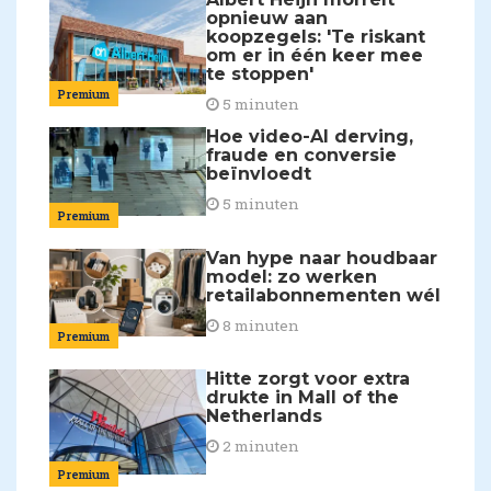
opnieuw aan
koopzegels: 'Te riskant
om er in één keer mee
te stoppen'
Premium
5 minuten
Hoe video-AI derving,
fraude en conversie
beïnvloedt
5 minuten
Premium
Van hype naar houdbaar
model: zo werken
retailabonnementen wél
8 minuten
Premium
Hitte zorgt voor extra
drukte in Mall of the
Netherlands
2 minuten
Premium