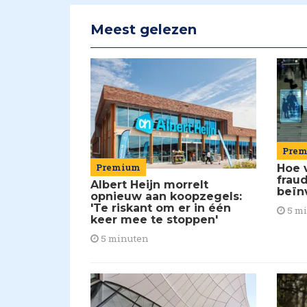
Meest gelezen
Pre
Premium
Hoe 
frau
Albert Heijn morrelt
beïn
opnieuw aan koopzegels:
'Te riskant om er in één
5 m
keer mee te stoppen'
5 minuten