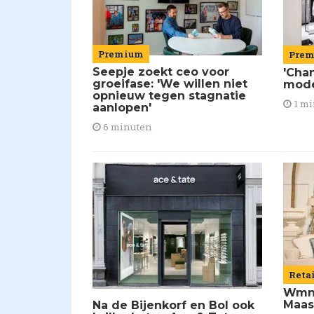
Premium
Pre
Seepje zoekt ceo voor
'Chan
groeifase: 'We willen niet
mod
opnieuw tegen stagnatie
1 mi
aanlopen'
6 minuten
Reta
Wmns
Maas
Na de Bijenkorf en Bol ook