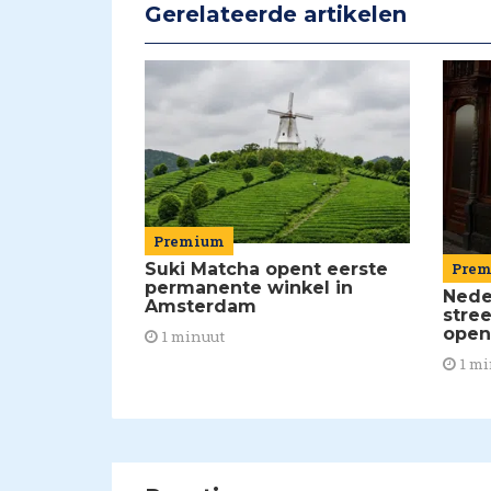
Gerelateerde artikelen
Premium
Suki Matcha opent eerste
Pre
permanente winkel in
Nede
Amsterdam
stre
open
1 minuut
1 mi