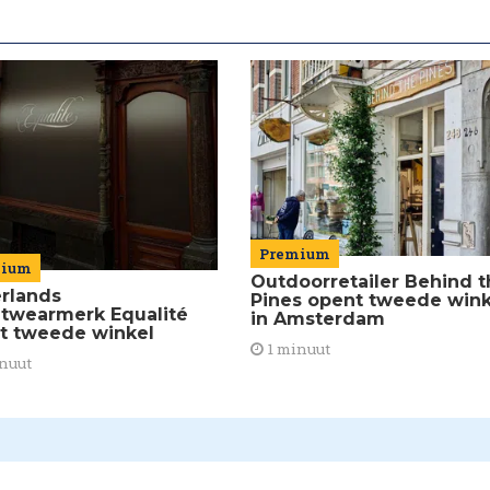
Premium
mium
Outdoorretailer Behind t
rlands
Pines opent tweede wink
etwearmerk Equalité
in Amsterdam
t tweede winkel
1 minuut
nuut