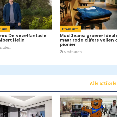
mium
Premium
mn: De vezelfantasie
Mud Jeans: groene ideal
lbert Heijn
maar rode cijfers vellen 
pionier
inuten
5 minuten
Alle artikel