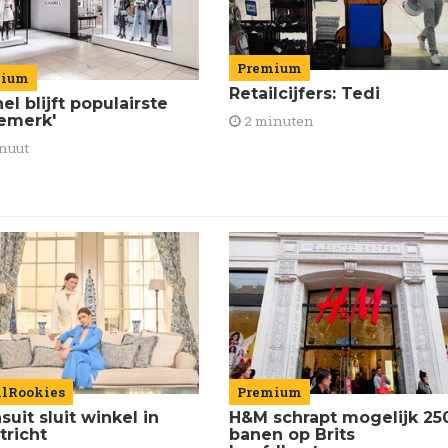
Premium
mium
Retailcijfers: Tedi
el blijft populairste
emerk'
2 minuten
nuut
ilRookies
Premium
uit sluit winkel in
H&M schrapt mogelijk 25
tricht
banen op Brits