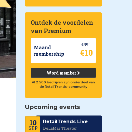
Ontdek de voordelen
van Premium
€39
Maand
€10
membership
Word member
Al 2.500 bedrijven zijn onderdeel van
de RetailTrends-community
Upcoming events
10
RetailTrends Live
SEP
DeLaMar Theater