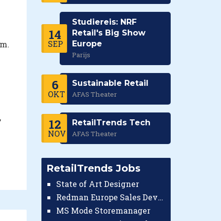
Studiereis: NRF
14
Retail's Big Show
SEP
am.
Europe
Parijs
6
Sustainable Retail
OKT
AFAS Theater
,
12
RetailTrends Tech
NOV
AFAS Theater
RetailTrends Jobs
State of Art Designer
Redman Europe Sales Developer (Europe)
MS Mode Storemanager