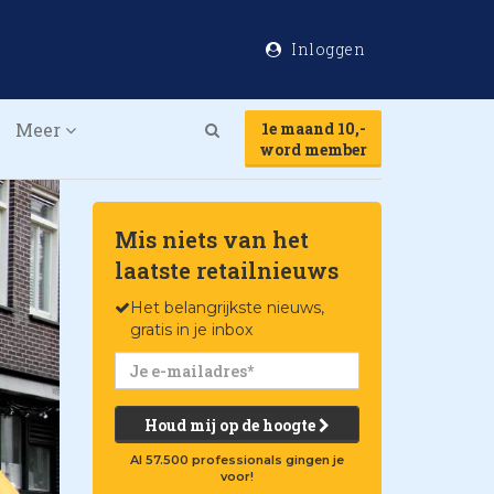
Inloggen
Meer
1e maand 10,-
Search
word member
Mis niets van het
laatste retailnieuws
Het belangrijkste nieuws,
gratis in je inbox
Houd mij op de hoogte
Al 57.500 professionals gingen je
voor!