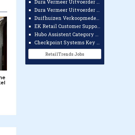
Dura Vermeer Uitvoerder GWW Amsterdam
Dura Vermeer Uitvoerder Civiel Nijmegen
Duifhuizen Verkoopmedewerker Ridderkerk
EK Retail Customer Support Omnichannel
Hubo Assistent Category Manager
Checkpoint Systems Key Accountmanager Benelux
RetailTrends Jobs
he
el