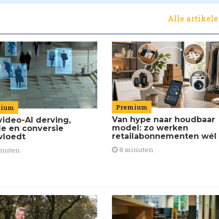
Alle artikel
Premium
mium
Van hype naar houdbaar
video-AI derving,
model: zo werken
de en conversie
retailabonnementen wél
vloedt
8 minuten
inuten