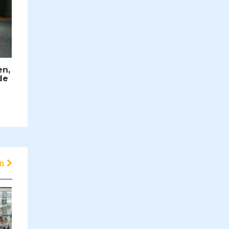
en,
de
en