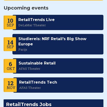
Upcoming events
10
RetailTrends Live
SEP
DeLaMar Theater
Studiereis: NRF Retail's Big Show
14
Europe
SEP
Parijs
6
Sustainable Retail
OKT
AFAS Theater
12
RetailTrends Tech
NOV
AFAS Theater
RetailTrends Jobs