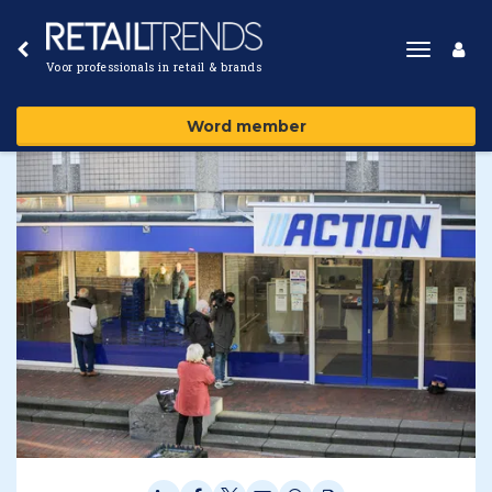
Toggle
Voor professionals in retail & brands
navigat
Word member