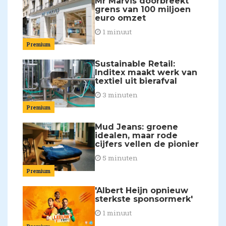
Mr Marvis doorbreekt
grens van 100 miljoen
euro omzet
1 minuut
Premium
Sustainable Retail:
Inditex maakt werk van
textiel uit bierafval
3 minuten
Premium
Mud Jeans: groene
idealen, maar rode
cijfers vellen de pionier
5 minuten
Premium
'Albert Heijn opnieuw
sterkste sponsormerk'
1 minuut