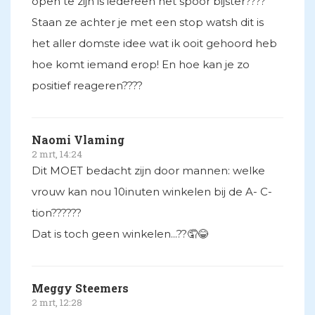
open te zijn is iedereen het spoor bijster????
Staan ze achter je met een stop watsh dit is
het aller domste idee wat ik ooit gehoord heb
hoe komt iemand erop! En hoe kan je zo
positief reageren????
Naomi Vlaming
2 mrt, 14:24
Dit MOET bedacht zijn door mannen: welke
vrouw kan nou 10inuten winkelen bij de A- C-
tion??????
Dat is toch geen winkelen...??🤦😂
Meggy Steemers
2 mrt, 12:28