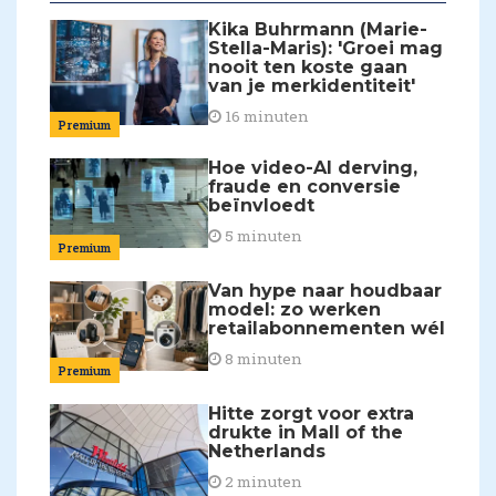
Kika Buhrmann (Marie-
Stella-Maris): 'Groei mag
nooit ten koste gaan
van je merkidentiteit'
16 minuten
Premium
Hoe video-AI derving,
fraude en conversie
beïnvloedt
5 minuten
Premium
Van hype naar houdbaar
model: zo werken
retailabonnementen wél
8 minuten
Premium
Hitte zorgt voor extra
drukte in Mall of the
Netherlands
2 minuten