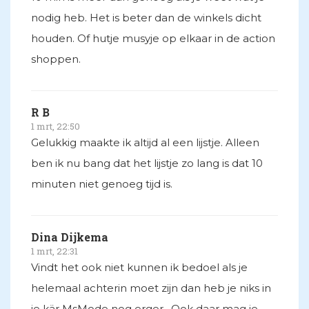
nodig heb. Het is beter dan de winkels dicht
houden. Of hutje musyje op elkaar in de action
shoppen.
R B
1 mrt, 22:50
Gelukkig maakte ik altijd al een lijstje. Alleen
ben ik nu bang dat het lijstje zo lang is dat 10
minuten niet genoeg tijd is.
Dina Dijkema
1 mrt, 22:31
Vindt het ook niet kunnen ik bedoel als je
helemaal achterin moet zijn dan heb je niks in
je kär MsMode nog erger . Ook daar mag je