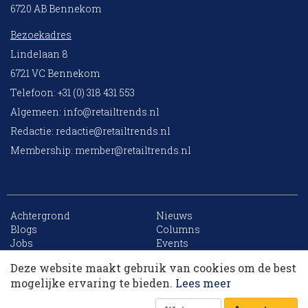
6720 AB Bennekom
Bezoekadres
Lindelaan 8
6721 VC Bennekom
Telefoon: +31 (0) 318 431 553
Algemeen:
info@retailtrends.nl
Redactie:
redactie@retailtrends.nl
Membership:
member@retailtrends.nl
Achtergrond
Nieuws
10 collega’s
Blogs
Columns
Jobs
Events
Contact
Word member
Deze website maakt gebruik van cookies om de best
Archief
Sitemap
Korting op events
mogelijke ervaring te bieden.
Lees meer