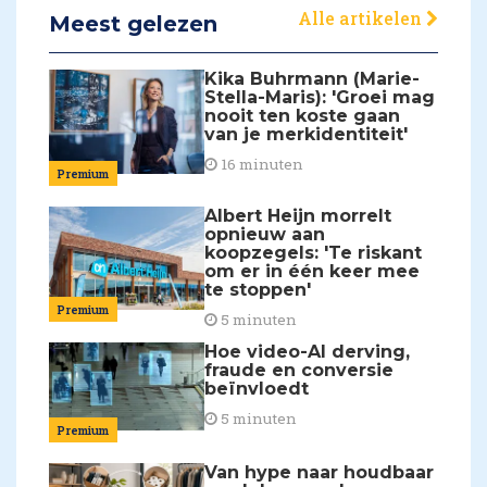
Alle artikelen
Meest gelezen
Kika Buhrmann (Marie-
Stella-Maris): 'Groei mag
nooit ten koste gaan
van je merkidentiteit'
16 minuten
Premium
Albert Heijn morrelt
opnieuw aan
koopzegels: 'Te riskant
om er in één keer mee
te stoppen'
Premium
5 minuten
Hoe video-AI derving,
fraude en conversie
beïnvloedt
5 minuten
Premium
Van hype naar houdbaar