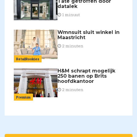
Tate getroffen door
datalek
1 minuut
Wmnsuit sluit winkel in
Maastricht
2 minuten
RetailRookies
H&M schrapt mogelijk
250 banen op Brits
hoofdkantoor
2 minuten
Premium