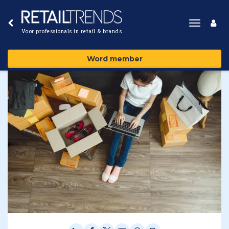
Toggle
Voor professionals in retail & brands
navigat
Word member