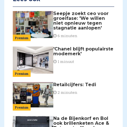
Seepje zoekt ceo voor
groeifase: 'We willen
niet opnieuw tegen
stagnatie aanlopen'
6 minuten
Premium
'Chanel blijft populairste
modemerk'
1 minuut
Premium
Retailcijfers: Tedi
2 minuten
Premium
Na de Bijenkorf en Bol
ook brillenketen Ace &