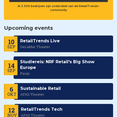
Al 2.500 bedrijven zijn onderdeel van de RetailTrends-
community
Upcoming events
10
RetailTrends Live
SEP
DeLaMar Theater
Studiereis: NRF Retail's Big Show
14
Europe
SEP
Parijs
6
Sustainable Retail
OKT
AFAS Theater
12
RetailTrends Tech
NOV
AFAS Theater