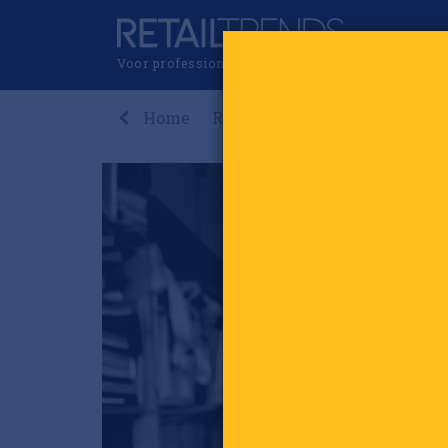
Voor professionals in retail & brands
Home
Recent
Nieuws
Premi