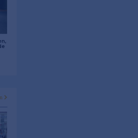
en,
de
en