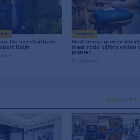
mium
Premium
mn: De vezelfantasie
Mud Jeans: groene ideal
lbert Heijn
maar rode cijfers vellen 
pionier
inuten
5 minuten
Alle artikel