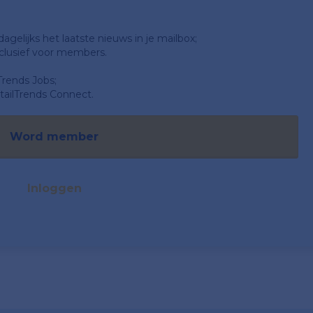
gelijks het laatste nieuws in je mailbox;
clusief voor members.
Trends Jobs;
ailTrends Connect.
Word member
Inloggen