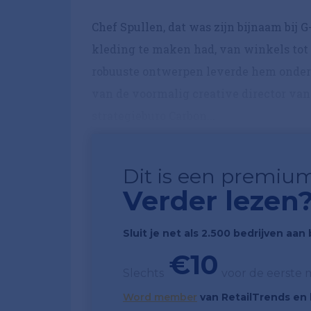
Chef Spullen, dat was zijn bijnaam bij 
kleding te maken had, van winkels tot 
robuuste ontwerpen leverde hem onder a
van de voormalig creative director van
strategieburo Carbon...
Dit is een premium
Verder lezen
Sluit je net als 2.500 bedrijven aa
€10
Slechts
voor de eerste
Word member
van RetailTrends en k