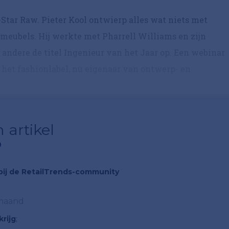
G-Star Raw. Pieter Kool ontwierp alles wat niets met
meubels. Hij werkte met Pharrell Williams en zijn
ndere de titel Ingenieur van het Jaar op. Een webinar
 het fashionlabel, nu eigenaar van ontwerp- en
 artikel
?
n bij de RetailTrends-community
 maand
rijg
;