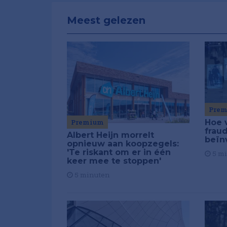
Meest gelezen
Pre
Premium
Hoe 
frau
Albert Heijn morrelt
beïn
opnieuw aan koopzegels:
'Te riskant om er in één
5 m
keer mee te stoppen'
5 minuten