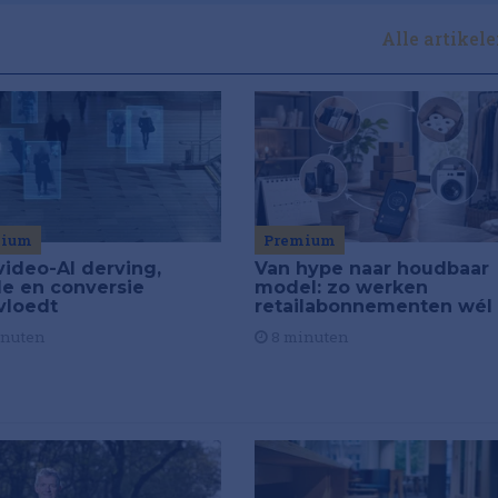
Alle artikel
Premium
mium
Van hype naar houdbaar
video-AI derving,
model: zo werken
de en conversie
retailabonnementen wél
vloedt
8 minuten
inuten