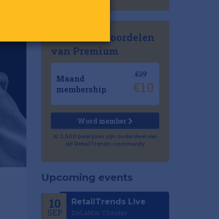
Ontdek de voordelen
van Premium
€39
Maand
€10
membership
Word member
Al 2.500 bedrijven zijn onderdeel van
de RetailTrends-community
Upcoming events
10
RetailTrends Live
SEP
DeLaMar Theater