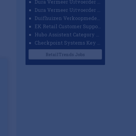
Dura Vermeer Uitvoerder GWW Amsterdam
Dura Vermeer Uitvoerder Civiel Nijmegen
Duifhuizen Verkoopmedewerker Ridderkerk
EK Retail Customer Support Omnichannel
Hubo Assistent Category Manager
Checkpoint Systems Key Accountmanager Benelux
RetailTrends Jobs