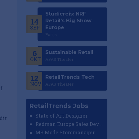
Studiereis: NRF
14
Retail's Big Show
SEP
Europe
Parijs
6
Sustainable Retail
OKT
AFAS Theater
12
RetailTrends Tech
NOV
AFAS Theater
f
RetailTrends Jobs
State of Art Designer
dit
Redman Europe Sales Developer (Europe)
MS Mode Storemanager