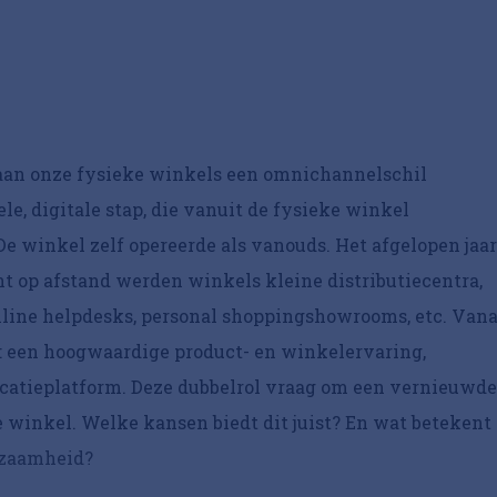
 aan onze fysieke winkels een omnichannelschil
e, digitale stap, die vanuit de fysieke winkel
De winkel zelf opereerde als vanouds. Het afgelopen jaar
t op afstand werden winkels kleine distributiecentra,
nline helpdesks, personal shoppingshowrooms, etc. Vana
: een hoogwaardige product- en winkelervaring,
atieplatform. Deze dubbelrol vraag om een vernieuwde
e winkel. Welke kansen biedt dit juist? En wat betekent 
rzaamheid?