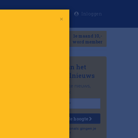
Inloggen
×
Meer
1e maand 10,-
Search
word member
Mis niets van het
laatste retailnieuws
Het belangrijkste nieuws,
gratis in je inbox
Houd mij op de hoogte
Al 57.500 professionals gingen je
voor!