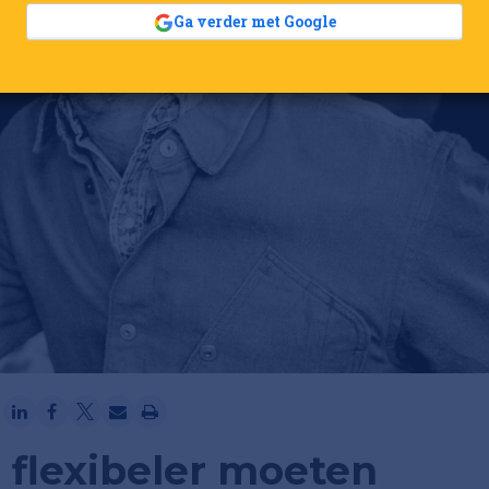
Ga verder met Google
flexibeler moeten