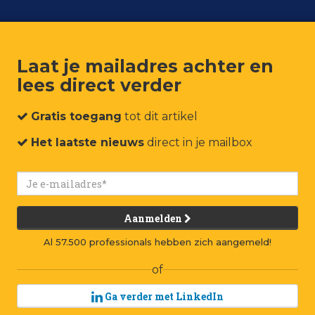
Laat je mailadres achter en
lees direct verder
um
Events
Connect
Jobs
Adverteren
Contact
Gratis toegang
tot dit artikel
Het laatste nieuws
direct in je mailbox
Aanmelden
Al 57.500 professionals hebben zich aangemeld!
of
Ga verder met LinkedIn