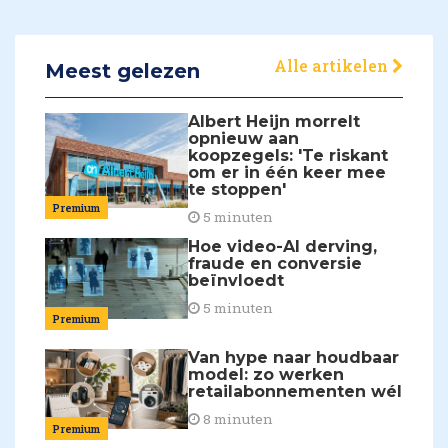
Alle artikelen
Meest gelezen
Albert Heijn morrelt
opnieuw aan
koopzegels: 'Te riskant
om er in één keer mee
te stoppen'
Premium
5 minuten
Hoe video-AI derving,
fraude en conversie
beïnvloedt
5 minuten
Premium
Van hype naar houdbaar
model: zo werken
retailabonnementen wél
8 minuten
Premium