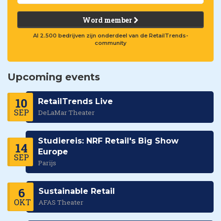
Word member
Al 2.500 bedrijven zijn onderdeel van de RetailTrends-
community
Upcoming events
10
RetailTrends Live
SEP
DeLaMar Theater
Studiereis: NRF Retail's Big Show
14
Europe
SEP
Parijs
6
Sustainable Retail
OKT
AFAS Theater