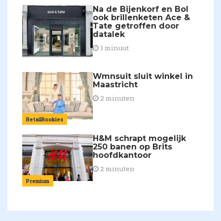
Na de Bijenkorf en Bol
ook brillenketen Ace &
Tate getroffen door
datalek
1 minuut
Wmnsuit sluit winkel in
Maastricht
2 minuten
RetailRookies
H&M schrapt mogelijk
250 banen op Brits
hoofdkantoor
2 minuten
Premium