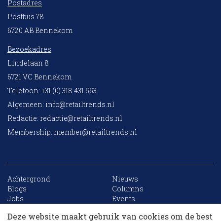
Postadres
Postbus 78
6720 AB Bennekom
Bezoekadres
Lindelaan 8
6721 VC Bennekom
Telefoon: +31 (0) 318 431 553
Algemeen:
info@retailtrends.nl
Redactie:
redactie@retailtrends.nl
Membership:
member@retailtrends.nl
Achtergrond
Nieuws
10 collega’s
Blogs
Columns
Jobs
Events
Contact
Word member
Deze website maakt gebruik van cookies om de best
Archief
Sitemap