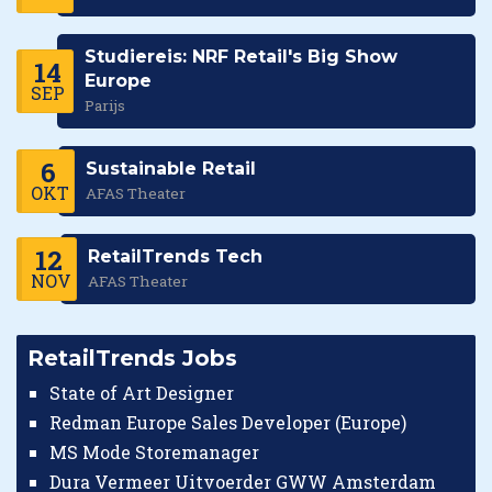
Studiereis: NRF Retail's Big Show
14
Europe
SEP
Parijs
6
Sustainable Retail
OKT
AFAS Theater
12
RetailTrends Tech
NOV
AFAS Theater
RetailTrends Jobs
State of Art Designer
Redman Europe Sales Developer (Europe)
MS Mode Storemanager
Dura Vermeer Uitvoerder GWW Amsterdam