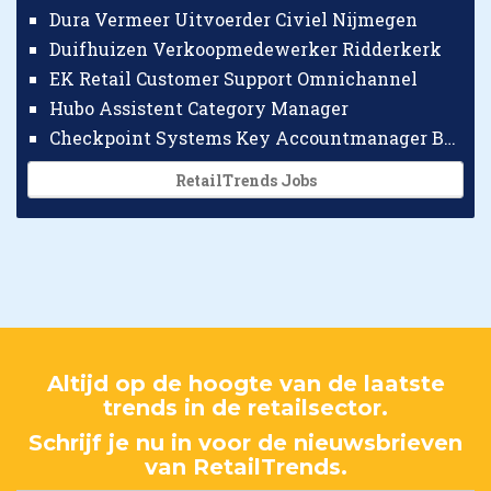
Dura Vermeer Uitvoerder Civiel Nijmegen
Duifhuizen Verkoopmedewerker Ridderkerk
EK Retail Customer Support Omnichannel
Hubo Assistent Category Manager
Checkpoint Systems Key Accountmanager Benelux
RetailTrends Jobs
Altijd op de hoogte van de laatste
trends in de retailsector.
Schrijf je nu in voor de nieuwsbrieven
van RetailTrends.