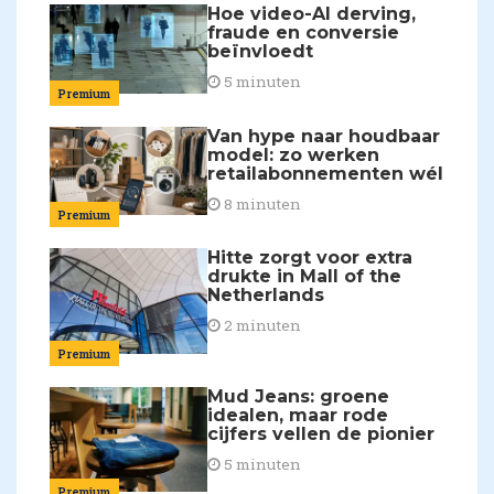
Hoe video-AI derving,
fraude en conversie
beïnvloedt
5 minuten
Premium
Van hype naar houdbaar
model: zo werken
retailabonnementen wél
8 minuten
Premium
Hitte zorgt voor extra
drukte in Mall of the
Netherlands
2 minuten
Premium
Mud Jeans: groene
idealen, maar rode
cijfers vellen de pionier
5 minuten
Premium