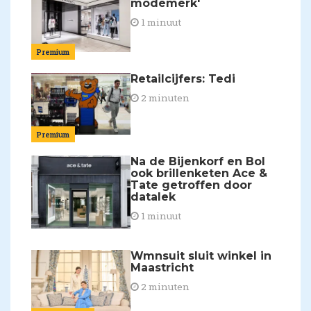
modemerk'
1 minuut
Premium
Retailcijfers: Tedi
2 minuten
Premium
Na de Bijenkorf en Bol
ook brillenketen Ace &
Tate getroffen door
datalek
1 minuut
Wmnsuit sluit winkel in
Maastricht
2 minuten