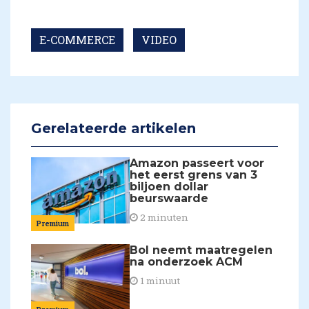
E-COMMERCE
VIDEO
Gerelateerde artikelen
Amazon passeert voor
het eerst grens van 3
biljoen dollar
beurswaarde
2 minuten
Premium
Bol neemt maatregelen
na onderzoek ACM
1 minuut