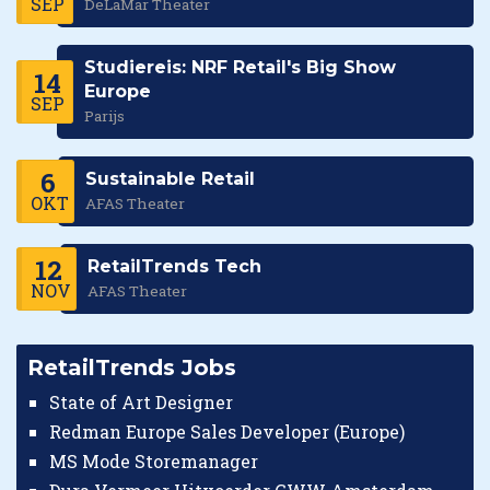
SEP
DeLaMar Theater
Studiereis: NRF Retail's Big Show
14
Europe
SEP
Parijs
6
Sustainable Retail
OKT
AFAS Theater
12
RetailTrends Tech
NOV
AFAS Theater
RetailTrends Jobs
State of Art Designer
Redman Europe Sales Developer (Europe)
MS Mode Storemanager