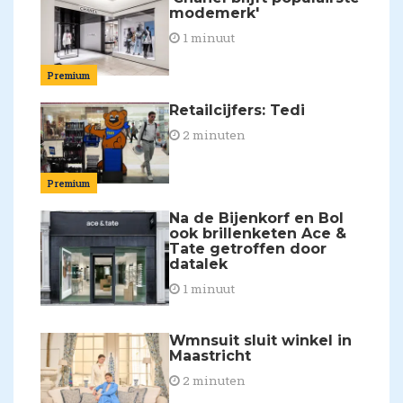
modemerk'
1 minuut
Premium
Retailcijfers: Tedi
2 minuten
Premium
Na de Bijenkorf en Bol
ook brillenketen Ace &
Tate getroffen door
datalek
1 minuut
Wmnsuit sluit winkel in
Maastricht
2 minuten