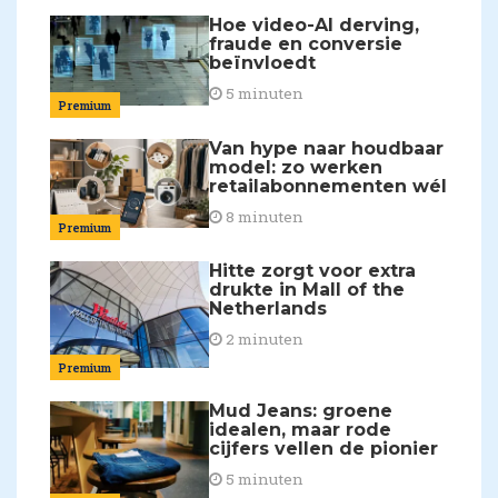
Hoe video-AI derving,
fraude en conversie
beïnvloedt
5 minuten
Premium
Van hype naar houdbaar
model: zo werken
retailabonnementen wél
8 minuten
Premium
Hitte zorgt voor extra
drukte in Mall of the
Netherlands
2 minuten
Premium
Mud Jeans: groene
idealen, maar rode
cijfers vellen de pionier
5 minuten