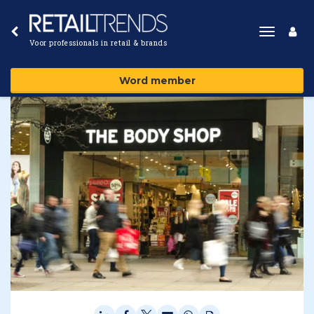
Toggle
Voor professionals in retail & brands
navigat
Word member