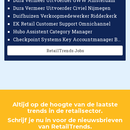
Dura Vermeer Uitvoerder GWW Amsterdam
Dura Vermeer Uitvoerder Civiel Nijmegen
Duifhuizen Verkoopmedewerker Ridderkerk
EK Retail Customer Support Omnichannel
Hubo Assistent Category Manager
Checkpoint Systems Key Accountmanager Benelux
RetailTrends Jobs
Altijd op de hoogte van de laatste
trends in de retailsector.
Schrijf je nu in voor de nieuwsbrieven
van RetailTrends.