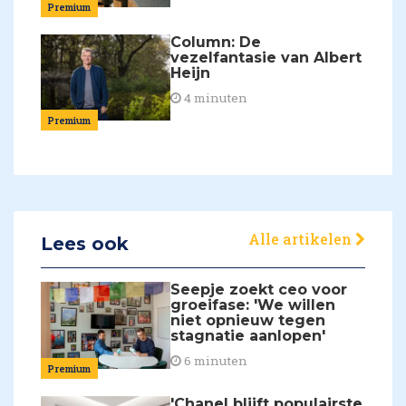
Premium
Column: De
vezelfantasie van Albert
Heijn
4 minuten
Premium
Alle artikelen
Lees ook
Seepje zoekt ceo voor
groeifase: 'We willen
niet opnieuw tegen
stagnatie aanlopen'
6 minuten
Premium
'Chanel blijft populairste