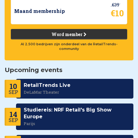
€39
€10
Maand membership
Word member
Al 2.500 bedrijven zijn onderdeel van de RetailTrends-
community
Upcoming events
10
RetailTrends Live
SEP
DeLaMar Theater
Studiereis: NRF Retail's Big Show
14
Europe
SEP
Parijs