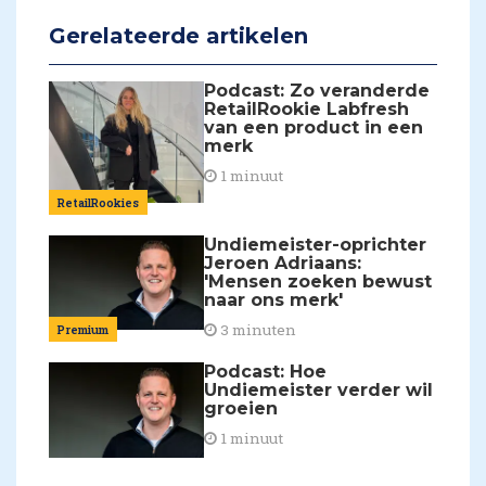
Gerelateerde artikelen
Podcast: Zo veranderde
RetailRookie Labfresh
van een product in een
merk
1 minuut
RetailRookies
Undiemeister-oprichter
Jeroen Adriaans:
'Mensen zoeken bewust
naar ons merk'
3 minuten
Premium
Podcast: Hoe
Undiemeister verder wil
groeien
1 minuut