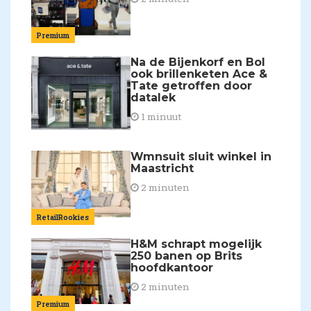
Premium
Na de Bijenkorf en Bol
ook brillenketen Ace &
Tate getroffen door
datalek
1 minuut
Wmnsuit sluit winkel in
Maastricht
2 minuten
RetailRookies
H&M schrapt mogelijk
250 banen op Brits
hoofdkantoor
2 minuten
Premium