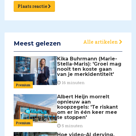
Plaats reactie
Alle artikelen
Meest gelezen
Kika Buhrmann (Marie-
Stella-Maris): 'Groei mag
nooit ten koste gaan
van je merkidentiteit'
16 minuten
Premium
Albert Heijn morrelt
opnieuw aan
koopzegels: 'Te riskant
om er in één keer mee
te stoppen'
Premium
5 minuten
Hoe video-AI derving,