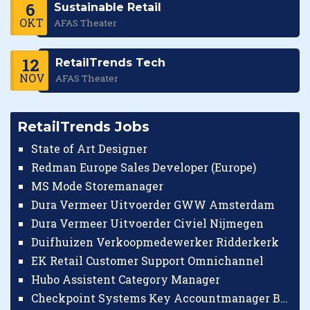
6
Sustainable Retail
OKT
AFAS Theater
12
RetailTrends Tech
NOV
AFAS Theater
RetailTrends Jobs
State of Art Designer
Redman Europe Sales Developer (Europe)
MS Mode Storemanager
Dura Vermeer Uitvoerder GWW Amsterdam
Dura Vermeer Uitvoerder Civiel Nijmegen
Duifhuizen Verkoopmedewerker Ridderkerk
EK Retail Customer Support Omnichannel
Hubo Assistent Category Manager
Checkpoint Systems Key Accountmanager Benelux