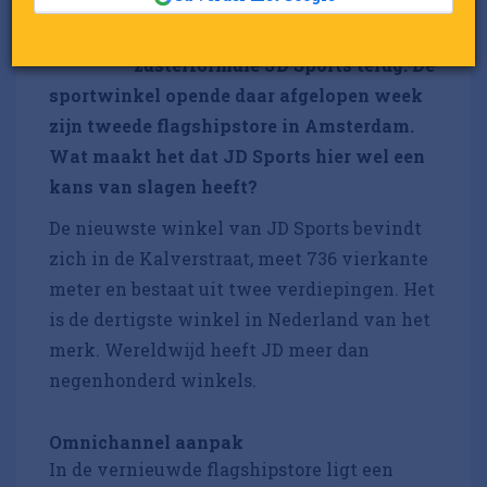
W
uitzwaait na 155 jaar trouwe
dienst, komt op dezelfde plek
zusterformule JD Sports terug. De
sportwinkel opende daar afgelopen week
zijn tweede flagshipstore in Amsterdam.
Wat maakt het dat JD Sports hier wel een
kans van slagen heeft?
De nieuwste winkel van JD Sports bevindt
zich in de Kalverstraat, meet 736 vierkante
meter en bestaat uit twee verdiepingen. Het
is de dertigste winkel in Nederland van het
merk. Wereldwijd heeft JD meer dan
negenhonderd winkels.
Omnichannel aanpak
In de vernieuwde flagshipstore ligt een