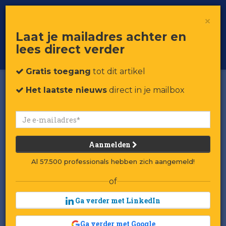
×
Toggle
Voor professionals in retail & brands
Laat je mailadres achter en
navigat
lees direct verder
Word member
Gratis toegang
tot dit artikel
Het laatste nieuws
direct in je mailbox
Binnenkijken bij het JD
Sports-vlaggenschip in de
Kalverstraat
Aanmelden
Door:
Mente Weijer
Al 57.500 professionals hebben zich aangemeld!
Gepubliceerd op 3 december 2021 om 14:48
of
Laatst gewijzigd: 3 december 2021 om 15:05
Ga verder met LinkedIn
aar de Kalverstraat Perry Sport
Ga verder met Google