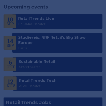
Upcoming events
10
RetailTrends Live
SEP
DeLaMar Theater
Studiereis: NRF Retail's Big Show
14
Europe
SEP
Parijs
6
Sustainable Retail
OKT
AFAS Theater
12
RetailTrends Tech
NOV
AFAS Theater
RetailTrends Jobs