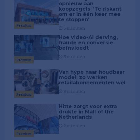
opnieuw aan
koopzegels: 'Te riskant
om er in één keer mee
te stoppen'
Premium
5 minuten
Hoe video-AI derving,
fraude en conversie
beïnvloedt
5 minuten
Premium
Van hype naar houdbaar
model: zo werken
retailabonnementen wél
8 minuten
Premium
Hitte zorgt voor extra
drukte in Mall of the
Netherlands
2 minuten
Premium