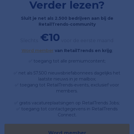
Verder lezen?
Sluit je net als 2.500 bedrijven aan bij de
RetailTrends-community
€10
Slechts
voor de eerste maand
Word member
van RetailTrends en krijg
;
✅ toegang tot alle premiumcontent;
✅ net als 57.500 nieuwsbriefabonnees dagelijks het
laatste nieuws in je mailbox;
✅ toegang tot RetailTrends-events, exclusief voor
members.
✅ gratis vacatureplaatsingen op RetailTrends Jobs;
✅ toegang tot contactgegevens in RetailTrends
Connect.
Word member