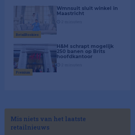
Wmnsuit sluit winkel in
Maastricht
2 minuten
RetailRookies
H&M schrapt mogelijk
250 banen op Brits
hoofdkantoor
2 minuten
Premium
Mis niets van het laatste
retailnieuws