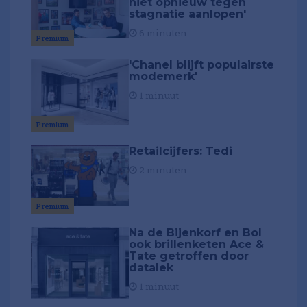
niet opnieuw tegen
stagnatie aanlopen'
6 minuten
Premium
'Chanel blijft populairste
modemerk'
1 minuut
Premium
Retailcijfers: Tedi
2 minuten
Premium
Na de Bijenkorf en Bol
ook brillenketen Ace &
Tate getroffen door
datalek
1 minuut