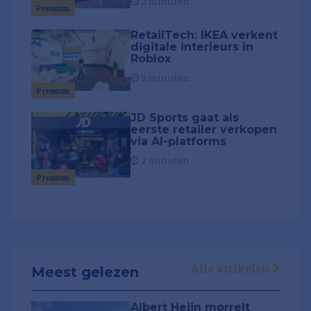
2 minuten
Premium
RetailTech: IKEA verkent
digitale interieurs in
Roblox
3 minuten
Premium
JD Sports gaat als
eerste retailer verkopen
via AI-platforms
2 minuten
Premium
Alle artikelen
Meest gelezen
Albert Heijn morrelt