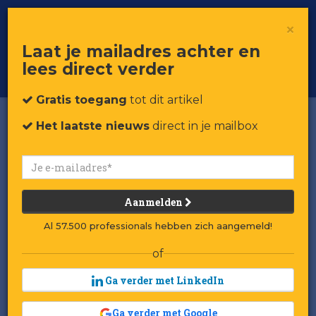
×
Toggle
Voor professionals in retail & brands
Laat je mailadres achter en
navigat
lees direct verder
Word member
Gratis toegang
tot dit artikel
Het laatste nieuws
direct in je mailbox
Aanmelden
Al 57.500 professionals hebben zich aangemeld!
of
Ga verder met LinkedIn
Ga verder met Google