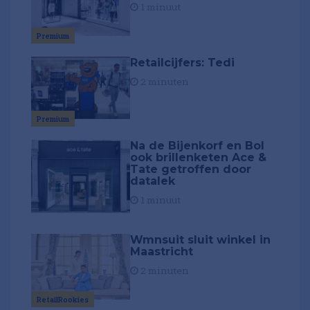
1 minuut
Premium
Retailcijfers: Tedi
2 minuten
Premium
Na de Bijenkorf en Bol
ook brillenketen Ace &
Tate getroffen door
datalek
1 minuut
Wmnsuit sluit winkel in
Maastricht
2 minuten
RetailRookies