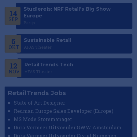
Studiereis: NRF Retail's Big Show
14
Europe
SEP
Parijs
6
Sustainable Retail
OKT
AFAS Theater
12
RetailTrends Tech
NOV
AFAS Theater
RetailTrends Jobs
State of Art Designer
Redman Europe Sales Developer (Europe)
MS Mode Storemanager
Dura Vermeer Uitvoerder GWW Amsterdam
Dura Vermeer Uitvoerder Civiel Nijmegen