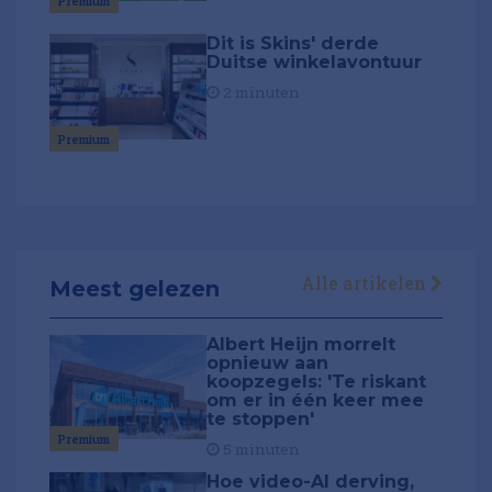
Premium
Dit is Skins' derde
Duitse winkelavontuur
2 minuten
Premium
Alle artikelen
Meest gelezen
Albert Heijn morrelt
opnieuw aan
koopzegels: 'Te riskant
om er in één keer mee
te stoppen'
Premium
5 minuten
Hoe video-AI derving,