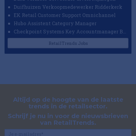
Duifhuizen Verkoopmedewerker Ridderkerk
EK Retail Customer Support Omnichannel
Hubo Assistent Category Manager
Checkpoint Systems Key Accountmanager Benelux
RetailTrends Jobs
Altijd op de hoogte van de laatste
trends in de retailsector.
Schrijf je nu in voor de nieuwsbrieven
van RetailTrends.