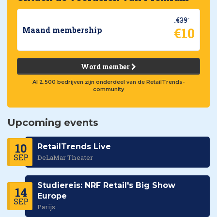
€39
€10
Maand membership
Word member
Al 2.500 bedrijven zijn onderdeel van de RetailTrends-
community
Upcoming events
10
RetailTrends Live
SEP
DeLaMar Theater
Studiereis: NRF Retail's Big Show
14
Europe
SEP
Parijs