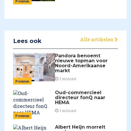
Premium
Alle artikelen
Lees ook
Pandora benoemt
nieuwe topman voor
Noord-Amerikaanse
markt
1 minuut
Premium
Oud-commercieel
directeur fonQ naar
HEMA
1 minuut
Premium
Albert Heijn morrelt