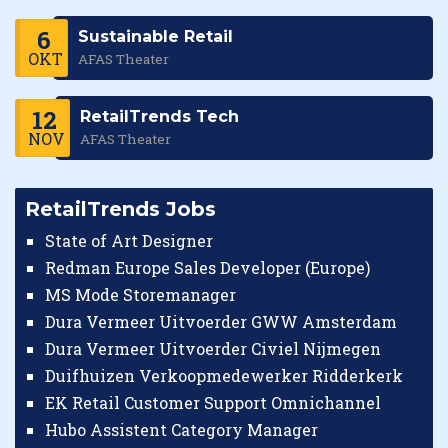
6
Sustainable Retail
OKT
AFAS Theater
12
RetailTrends Tech
NOV
AFAS Theater
RetailTrends Jobs
State of Art Designer
Redman Europe Sales Developer (Europe)
MS Mode Storemanager
Dura Vermeer Uitvoerder GWW Amsterdam
Dura Vermeer Uitvoerder Civiel Nijmegen
Duifhuizen Verkoopmedewerker Ridderkerk
EK Retail Customer Support Omnichannel
Hubo Assistent Category Manager