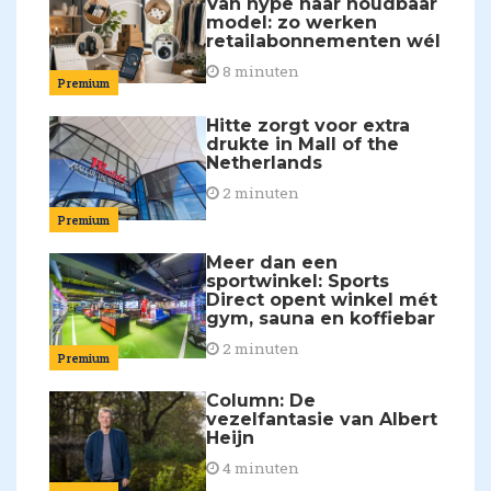
Van hype naar houdbaar
model: zo werken
retailabonnementen wél
8 minuten
Premium
Hitte zorgt voor extra
drukte in Mall of the
Netherlands
2 minuten
Premium
Meer dan een
sportwinkel: Sports
Direct opent winkel mét
gym, sauna en koffiebar
2 minuten
Premium
Column: De
vezelfantasie van Albert
Heijn
4 minuten