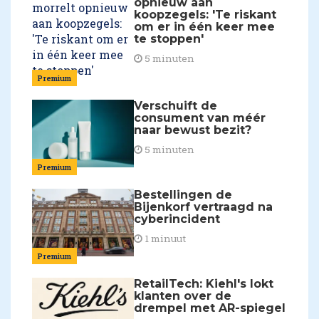
opnieuw aan
koopzegels: 'Te riskant
om er in één keer mee
te stoppen'
5 minuten
Premium
Verschuift de
consument van méér
naar bewust bezit?
5 minuten
Premium
Bestellingen de
Bijenkorf vertraagd na
cyberincident
1 minuut
Premium
RetailTech: Kiehl's lokt
klanten over de
drempel met AR-spiegel