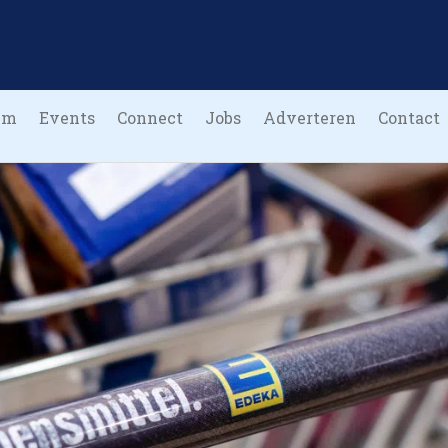
um
Events
Connect
Jobs
Adverteren
Contact