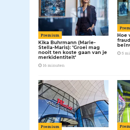
Pre
Premium
Hoe 
frau
Kika Buhrmann (Marie-
beïn
Stella-Maris): 'Groei mag
nooit ten koste gaan van je
5 m
merkidentiteit'
16 minuten
Pre
Premium