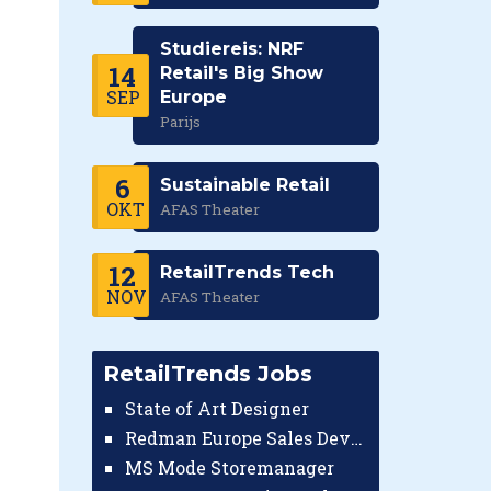
Studiereis: NRF
14
Retail's Big Show
SEP
Europe
Parijs
6
Sustainable Retail
OKT
AFAS Theater
12
RetailTrends Tech
NOV
AFAS Theater
RetailTrends Jobs
State of Art Designer
Redman Europe Sales Developer (Europe)
MS Mode Storemanager