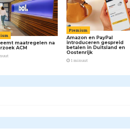
Premium
mium
Amazon en PayPal
introduceren gespreid
neemt maatregelen na
betalen in Duitsland en
rzoek ACM
Oostenrijk
nuut
1 minuut