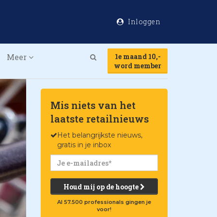
Inloggen
Meer
1e maand 10,-
Search
word member
Mis niets van het
laatste retailnieuws
Het belangrijkste nieuws,
gratis in je inbox
Houd mij op de hoogte
Al 57.500 professionals gingen je
voor!