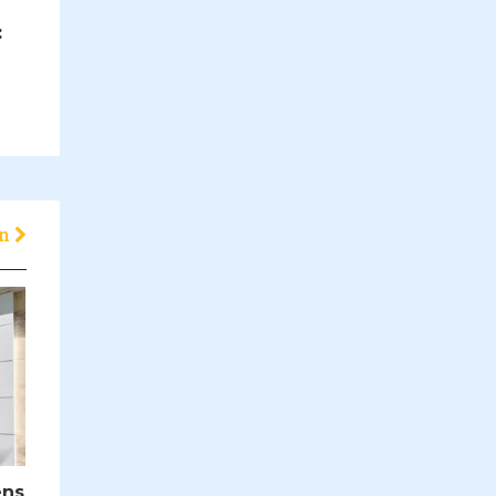
:
en
ens