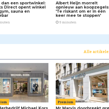
 dan een sportwinkel:
Albert Heijn morrelt
ts Direct opent winkel
opnieuw aan koopzegels
gym, sauna en
'Te riskant om er in één
ebar
keer mee te stoppen'
inuten
5 minuten
Alle artikel
mium
Premium
erbedrijf Michael Kors
Mr Marvis doorbreekt gr