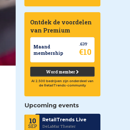
Ontdek de voordelen
van Premium
€39
Maand
€10
membership
Word member
Al 2.500 bedrijven zijn onderdeel van
de RetailTrends-community
Upcoming events
10
RetailTrends Live
SEP
DeLaMar Theater