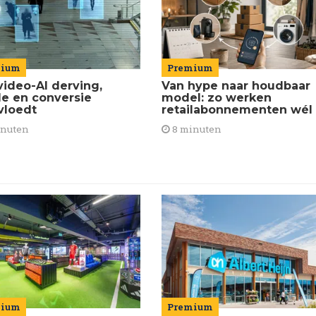
Premium
mium
Van hype naar houdbaar
video-AI derving,
model: zo werken
de en conversie
retailabonnementen wél
vloedt
8 minuten
inuten
mium
Premium