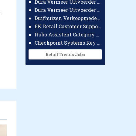
Dura Vermeer Uitvoerder GWW Amsterdam
Dura Vermeer Uitvoerder Civiel Nijmegen
e
Duifhuizen Verkoopmedewerker Ridderkerk
EK Retail Customer Support Omnichannel
Hubo Assistent Category Manager
Checkpoint Systems Key Accountmanager Benelux
RetailTrends Jobs