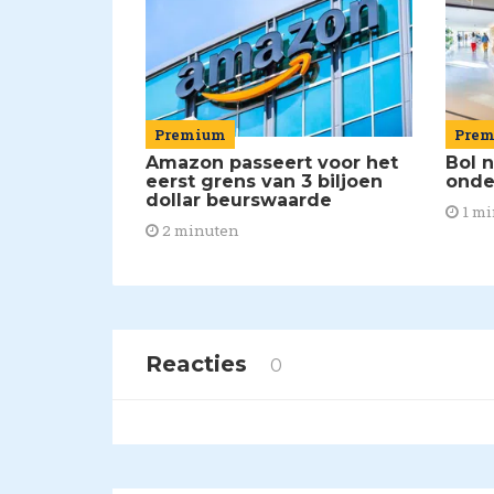
Premium
Pre
Amazon passeert voor het
Bol 
eerst grens van 3 biljoen
onde
dollar beurswaarde
1 mi
2 minuten
Reacties
0