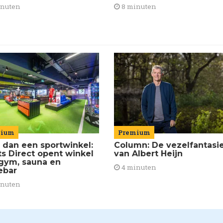
8 minuten
inuten
mium
Premium
 dan een sportwinkel:
Column: De vezelfantasi
ts Direct opent winkel
van Albert Heijn
gym, sauna en
4 minuten
ebar
inuten