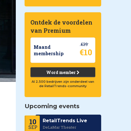
Ontdek de voordelen
van Premium
€39
Maand
€10
membership
Word member
Al 2.500 bedrijven zijn onderdeel van
de RetailTrends-community
Upcoming events
10
RetailTrends Live
SEP
DeLaMar Theater