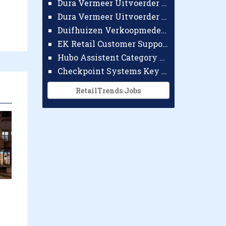
Dura Vermeer Uitvoerder GWW Amsterdam
Dura Vermeer Uitvoerder Civiel Nijmegen
Duifhuizen Verkoopmedewerker Ridderkerk
EK Retail Customer Support Omnichannel
Hubo Assistent Category Manager
Checkpoint Systems Key Accountmanager Benelux
RetailTrends Jobs