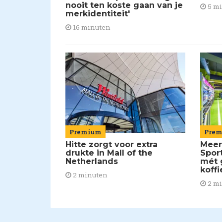
nooit ten koste gaan van je
5 m
merkidentiteit'
16 minuten
Pre
Premium
Meer
Hitte zorgt voor extra
Spor
drukte in Mall of the
mét 
Netherlands
koffi
2 minuten
2 m