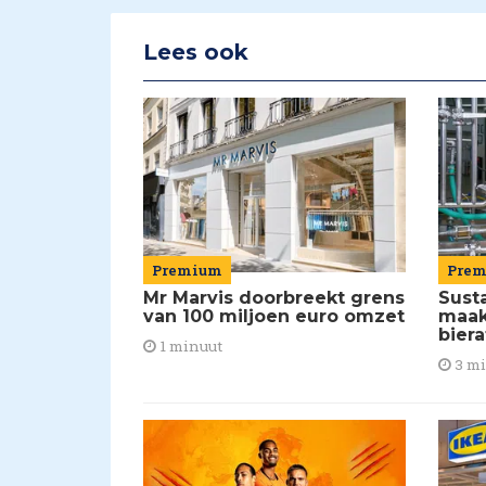
Lees ook
Premium
Pre
Mr Marvis doorbreekt grens
Susta
van 100 miljoen euro omzet
maakt
biera
1 minuut
3 m