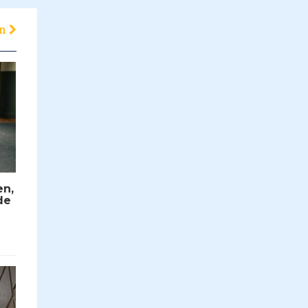
en
en,
de