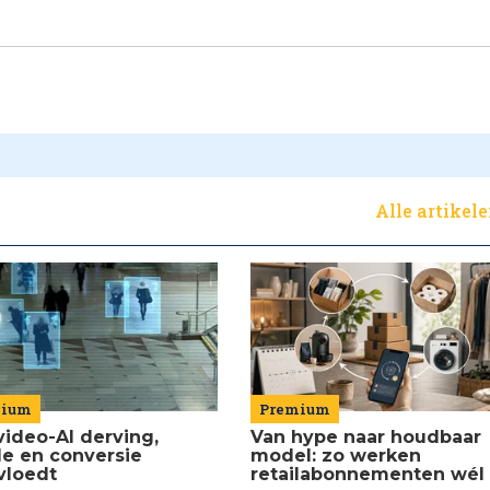
Alle artikel
Premium
mium
Van hype naar houdbaar
video-AI derving,
model: zo werken
de en conversie
retailabonnementen wél
vloedt