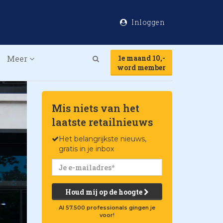
Inloggen
Meer
1e maand 10,-
Search
word member
Mis niets van het
laatste retailnieuws
Het belangrijkste nieuws,
gratis in je inbox
Houd mij op de hoogte
Al 57.500 professionals gingen je
voor!