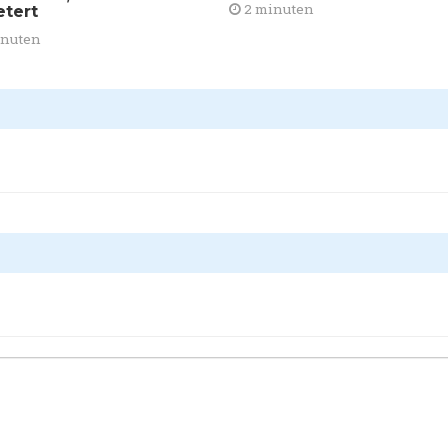
2 minuten
etert
inuten