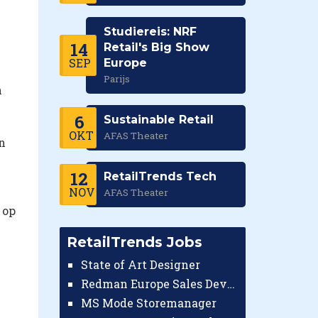
Studiereis: NRF
14
Retail's Big Show
SEP
Europe
Parijs
n
6
Sustainable Retail
OKT
AFAS Theater
n
12
RetailTrends Tech
NOV
AFAS Theater
 op
RetailTrends Jobs
State of Art Designer
Redman Europe Sales Developer (Europe)
MS Mode Storemanager