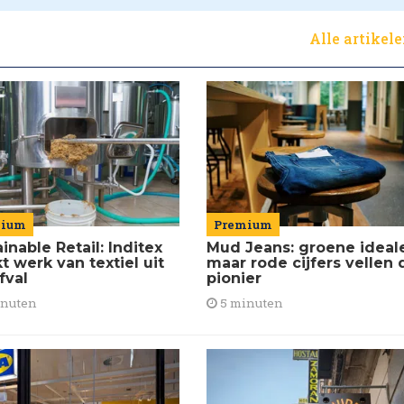
Alle artikel
mium
Premium
inable Retail: Inditex
Mud Jeans: groene ideal
 werk van textiel uit
maar rode cijfers vellen 
fval
pionier
inuten
5 minuten