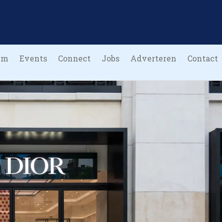
um
Events
Connect
Jobs
Adverteren
Contact