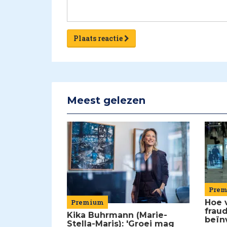
Plaats reactie
Meest gelezen
Pre
Premium
Hoe 
frau
Kika Buhrmann (Marie-
beïn
Stella-Maris): 'Groei mag