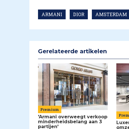
ARMANI
DIOR
AMSTERDAM
Gerelateerde artikelen
Premium
Pre
'Armani overweegt verkoop
minderheidsbelang aan 3
Luxe
partijen'
omze