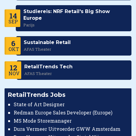
Studiereis: NRF Retail's Big Show
14
Europe
SEP
Parijs
6
Sustainable Retail
OKT
AFAS Theater
12
RetailTrends Tech
NOV
AFAS Theater
RetailTrends Jobs
State of Art Designer
Redman Europe Sales Developer (Europe)
MS Mode Storemanager
Dura Vermeer Uitvoerder GWW Amsterdam