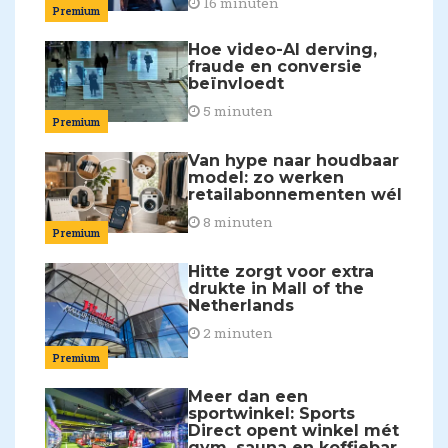
16 minuten
Premium
Hoe video-AI derving,
fraude en conversie
beïnvloedt
5 minuten
Premium
Van hype naar houdbaar
model: zo werken
retailabonnementen wél
8 minuten
Premium
Hitte zorgt voor extra
drukte in Mall of the
Netherlands
2 minuten
Premium
Meer dan een
sportwinkel: Sports
Direct opent winkel mét
gym, sauna en koffiebar