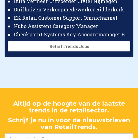
Dura Vermeer Uitvoerder Civiel Nijmegen
Duifhuizen Verkoopmedewerker Ridderkerk
EK Retail Customer Support Omnichannel
Hubo Assistent Category Manager
Checkpoint Systems Key Accountmanager Benelux
RetailTrends Jobs
Altijd op de hoogte van de laatste
trends in de retailsector.
Schrijf je nu in voor de nieuwsbrieven
van RetailTrends.