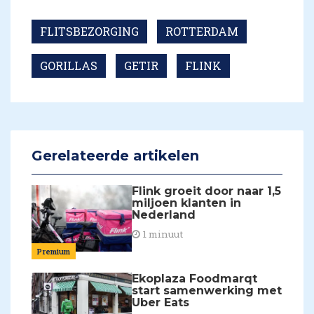
FLITSBEZORGING
ROTTERDAM
GORILLAS
GETIR
FLINK
Gerelateerde artikelen
Flink groeit door naar 1,5
miljoen klanten in
Nederland
1 minuut
Premium
Ekoplaza Foodmarqt
start samenwerking met
Uber Eats