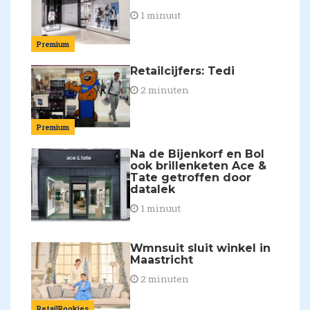
1 minuut
Premium
Retailcijfers: Tedi
2 minuten
Premium
Na de Bijenkorf en Bol
ook brillenketen Ace &
Tate getroffen door
datalek
1 minuut
Wmnsuit sluit winkel in
Maastricht
2 minuten
RetailRookies