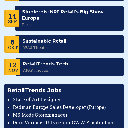
Studiereis: NRF Retail's Big Show
14
Europe
SEP
Parijs
6
Sustainable Retail
OKT
AFAS Theater
12
RetailTrends Tech
NOV
AFAS Theater
RetailTrends Jobs
State of Art Designer
Redman Europe Sales Developer (Europe)
MS Mode Storemanager
Dura Vermeer Uitvoerder GWW Amsterdam