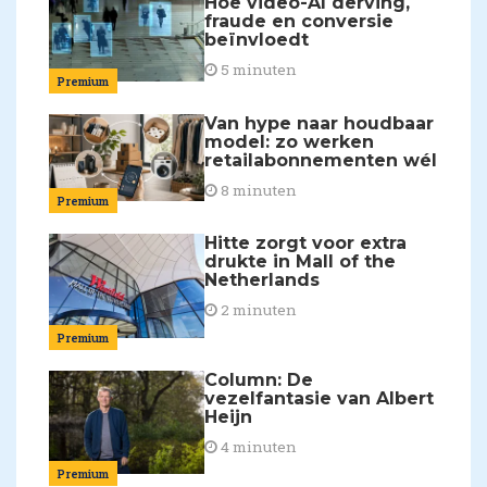
Hoe video-AI derving,
fraude en conversie
beïnvloedt
5 minuten
Premium
Van hype naar houdbaar
model: zo werken
retailabonnementen wél
8 minuten
Premium
Hitte zorgt voor extra
drukte in Mall of the
Netherlands
2 minuten
Premium
Column: De
vezelfantasie van Albert
Heijn
4 minuten
Premium