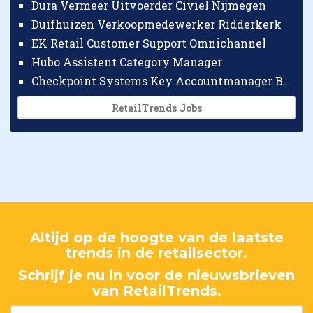
Dura Vermeer Uitvoerder Civiel Nijmegen
Duifhuizen Verkoopmedewerker Ridderkerk
EK Retail Customer Support Omnichannel
Hubo Assistent Category Manager
Checkpoint Systems Key Accountmanager Benelux
RetailTrends Jobs
Altijd op de hoogte van de laatste
trends in de retailsector.
Schrijf je nu in voor de nieuwsbrieven
van RetailTrends.