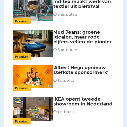
Inditex maakt werk van
textiel uit bierafval
3 minuten
Premium
Mud Jeans: groene
idealen, maar rode
cijfers vellen de pionier
5 minuten
Premium
'Albert Heijn opnieuw
sterkste sponsormerk'
1 minuut
Premium
IKEA opent tweede
showroom in Nederland
1 minuut
Premium