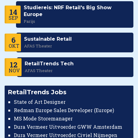
Studiereis: NRF Retail's Big Show
14
Europe
SEP
Parijs
6
Sustainable Retail
OKT
AFAS Theater
12
RetailTrends Tech
NOV
AFAS Theater
RetailTrends Jobs
State of Art Designer
Redman Europe Sales Developer (Europe)
MS Mode Storemanager
Dura Vermeer Uitvoerder GWW Amsterdam
Dura Vermeer Uitvoerder Civiel Nijmegen