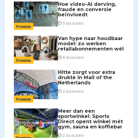
Hoe video-AI derving,
fraude en conversie
beïnvloedt
5 minuten
Premium
Van hype naar houdbaar
model: zo werken
retailabonnementen wél
8 minuten
Premium
Hitte zorgt voor extra
drukte in Mall of the
Netherlands
2 minuten
Premium
Meer dan een
sportwinkel: Sports
Direct opent winkel mét
gym, sauna en koffiebar
2 minuten
Premium