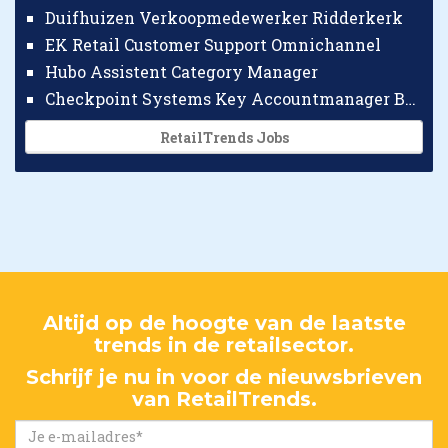
Duifhuizen Verkoopmedewerker Ridderkerk
EK Retail Customer Support Omnichannel
Hubo Assistent Category Manager
Checkpoint Systems Key Accountmanager Benelux
RetailTrends Jobs
Altijd op de hoogte van de laatste
trends in de retailsector.
Schrijf je nu in voor de nieuwsbrieven
van RetailTrends.