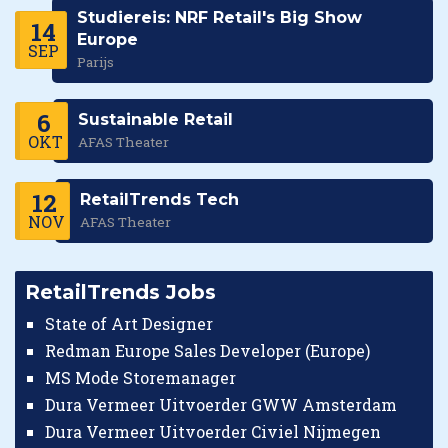
Studiereis: NRF Retail's Big Show
14
Europe
SEP
Parijs
6
Sustainable Retail
OKT
AFAS Theater
12
RetailTrends Tech
NOV
AFAS Theater
RetailTrends Jobs
State of Art Designer
Redman Europe Sales Developer (Europe)
MS Mode Storemanager
Dura Vermeer Uitvoerder GWW Amsterdam
Dura Vermeer Uitvoerder Civiel Nijmegen