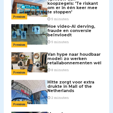
koopzegels: 'Te riskant
om er in één keer mee
te stoppen'
Premium
5 minuten
Hoe video-AI derving,
fraude en conversie
beïnvloedt
5 minuten
Premium
Van hype naar houdbaar
model: zo werken
retailabonnementen wél
8 minuten
Premium
Hitte zorgt voor extra
drukte in Mall of the
Netherlands
2 minuten
Premium