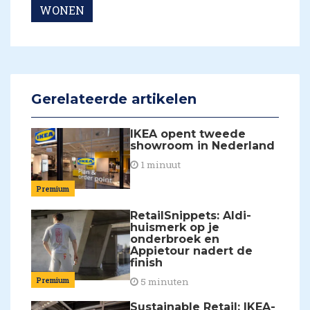
WONEN
Gerelateerde artikelen
IKEA opent tweede
showroom in Nederland
1 minuut
Premium
RetailSnippets: Aldi-
huismerk op je
onderbroek en
Appietour nadert de
finish
Premium
5 minuten
Sustainable Retail: IKEA-