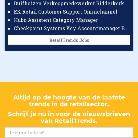
Duifhuizen Verkoopmedewerker Ridderkerk
EK Retail Customer Support Omnichannel
Hubo Assistent Category Manager
Checkpoint Systems Key Accountmanager Benelux
RetailTrends Jobs
Altijd op de hoogte van de laatste
trends in de retailsector.
Schrijf je nu in voor de nieuwsbrieven
van RetailTrends.