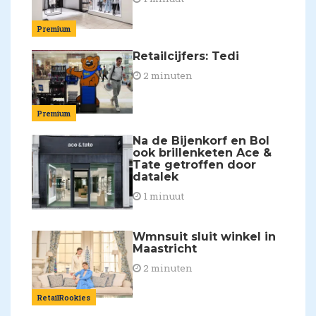
Premium
Retailcijfers: Tedi
2 minuten
Premium
Na de Bijenkorf en Bol
ook brillenketen Ace &
Tate getroffen door
datalek
1 minuut
Wmnsuit sluit winkel in
Maastricht
2 minuten
RetailRookies