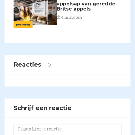
appelsap van geredde
Britse appels
4 minuten
Premium
Reacties
0
Schrijf een reactie