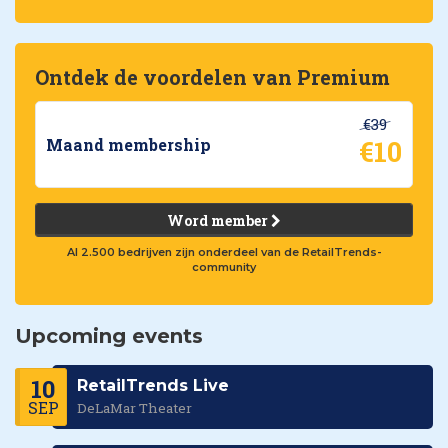
Ontdek de voordelen van Premium
€39
€10
Maand membership
Word member
Al 2.500 bedrijven zijn onderdeel van de RetailTrends-
community
Upcoming events
10
RetailTrends Live
SEP
DeLaMar Theater