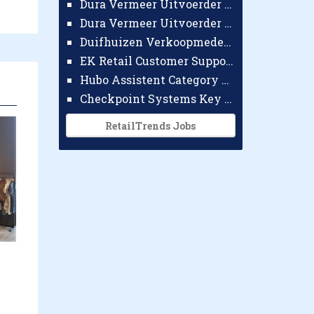
Dura Vermeer Uitvoerder GWW Amsterdam
Dura Vermeer Uitvoerder Civiel Nijmegen
Duifhuizen Verkoopmedewerker Ridderkerk
EK Retail Customer Support Omnichannel
Hubo Assistent Category Manager
Checkpoint Systems Key Accountmanager Benelux
RetailTrends Jobs