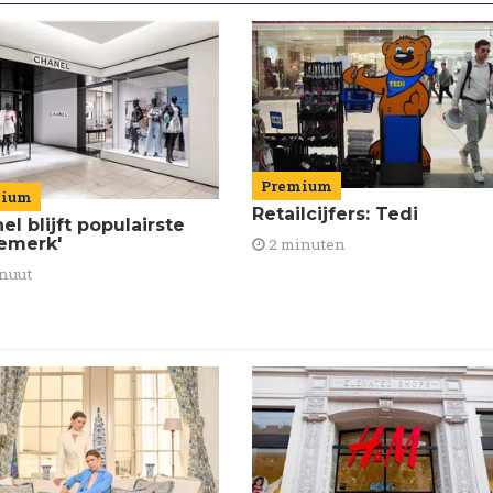
Premium
mium
Retailcijfers: Tedi
el blijft populairste
emerk'
2 minuten
nuut