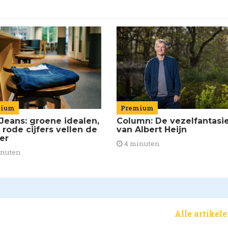
mium
Premium
Jeans: groene idealen,
Column: De vezelfantasi
 rode cijfers vellen de
van Albert Heijn
ier
4 minuten
inuten
Alle artikel