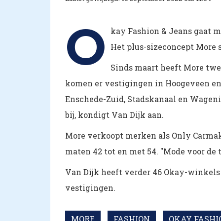
O
kay Fashion & Jeans gaat 
Het plus-sizeconcept More s
Sinds maart heeft More tw
komen er vestigingen in Hoogeveen en O
Enschede-Zuid, Stadskanaal en Wagenin
bij, kondigt Van Dijk aan.
More verkoopt merken als Only Carmako
maten 42 tot en met 54.
"Mode voor de t
Van Dijk heeft verder 46 Okay-winkels 
vestigingen.
MORE
FASHION
OKAY FASHI