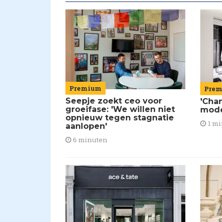
Premium
Pre
Seepje zoekt ceo voor
'Chan
groeifase: 'We willen niet
mod
opnieuw tegen stagnatie
1 mi
aanlopen'
6 minuten