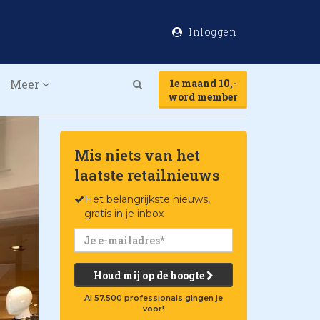
Inloggen
Meer
1e maand 10,-
Search
word member
Mis niets van het
laatste retailnieuws
Het belangrijkste nieuws,
gratis in je inbox
Houd mij op de hoogte
Al 57.500 professionals gingen je
voor!