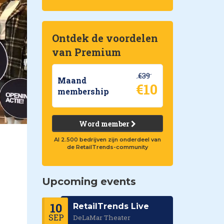
Ontdek de voordelen
van Premium
€39
Maand
€10
membership
Word member
Al 2.500 bedrijven zijn onderdeel van
de RetailTrends-community
Upcoming events
10
RetailTrends Live
SEP
DeLaMar Theater