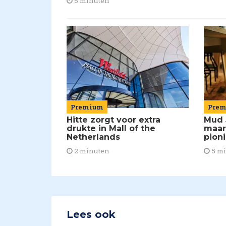
5 minuten
Premium
Pre
Hitte zorgt voor extra
Mud 
drukte in Mall of the
maar
Netherlands
pion
2 minuten
5 m
Lees ook