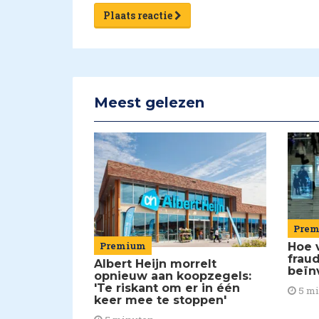
Plaats reactie
Meest gelezen
Pre
Premium
Hoe 
frau
Albert Heijn morrelt
beïn
opnieuw aan koopzegels:
'Te riskant om er in één
5 m
keer mee te stoppen'