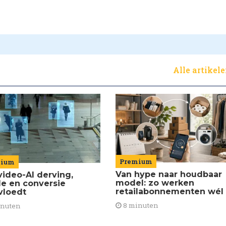
Alle artikel
Premium
mium
Van hype naar houdbaar
video-AI derving,
model: zo werken
de en conversie
retailabonnementen wél
vloedt
8 minuten
inuten