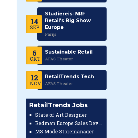
Studiereis: NRF
.
14
Retail's Big Show
SEP
Europe
Parijs
6
Sustainable Retail
OKT
AFAS Theater
12
RetailTrends Tech
NOV
AFAS Theater
RetailTrends Jobs
State of Art Designer
Redman Europe Sales Developer (Europe)
MS Mode Storemanager