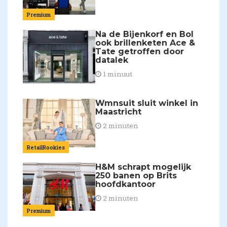
Premium
Na de Bijenkorf en Bol
ook brillenketen Ace &
Tate getroffen door
datalek
1 minuut
Wmnsuit sluit winkel in
Maastricht
2 minuten
RetailRookies
H&M schrapt mogelijk
250 banen op Brits
hoofdkantoor
2 minuten
Premium