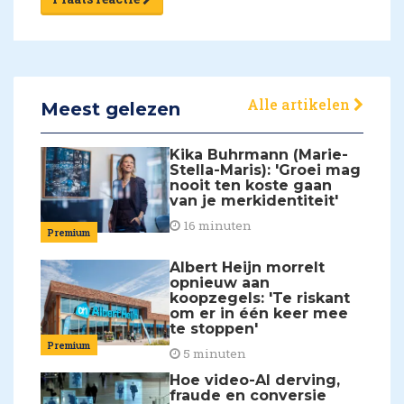
Alle artikelen
Meest gelezen
Kika Buhrmann (Marie-
Stella-Maris): 'Groei mag
nooit ten koste gaan
van je merkidentiteit'
16 minuten
Premium
Albert Heijn morrelt
opnieuw aan
koopzegels: 'Te riskant
om er in één keer mee
te stoppen'
Premium
5 minuten
Hoe video-AI derving,
fraude en conversie