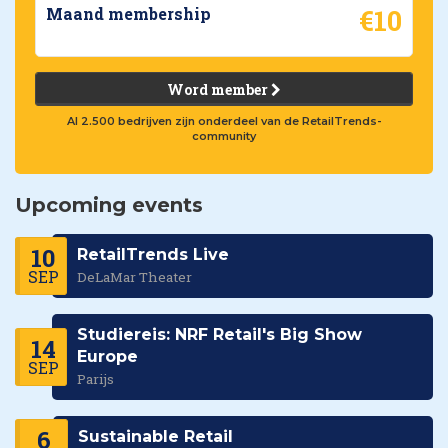
€10
Maand membership
Word member
Al 2.500 bedrijven zijn onderdeel van de RetailTrends-
community
Upcoming events
10
RetailTrends Live
SEP
DeLaMar Theater
Studiereis: NRF Retail's Big Show
14
Europe
SEP
Parijs
6
Sustainable Retail