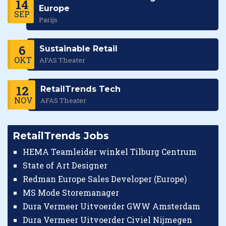
14
Europe
SEP
Parijs
6
Sustainable Retail
OKT
AFAS Theater
12
RetailTrends Tech
NOV
AFAS Theater
RetailTrends Jobs
HEMA Teamleider winkel Tilburg Centrum
State of Art Designer
Redman Europe Sales Developer (Europe)
MS Mode Storemanager
Dura Vermeer Uitvoerder GWW Amsterdam
Dura Vermeer Uitvoerder Civiel Nijmegen