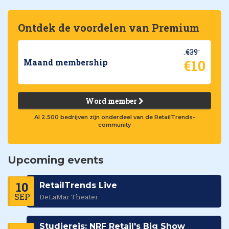
Ontdek de voordelen van Premium
€39
€10
Maand membership
Word member
Al 2.500 bedrijven zijn onderdeel van de RetailTrends-
community
Upcoming events
10
RetailTrends Live
SEP
DeLaMar Theater
Studiereis: NRF Retail's Big Show