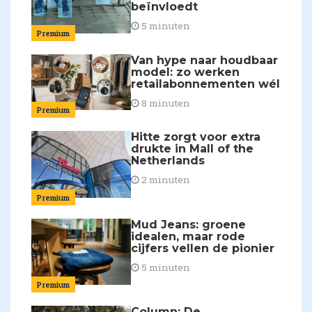
beïnvloedt
5 minuten
Premium
Van hype naar houdbaar
model: zo werken
retailabonnementen wél
8 minuten
Premium
Hitte zorgt voor extra
drukte in Mall of the
Netherlands
2 minuten
Premium
Mud Jeans: groene
idealen, maar rode
cijfers vellen de pionier
5 minuten
Premium
Column: De