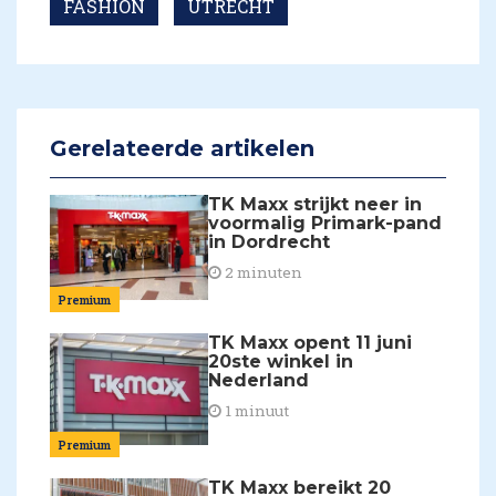
FASHION
UTRECHT
Gerelateerde artikelen
TK Maxx strijkt neer in
voormalig Primark-pand
in Dordrecht
2 minuten
Premium
TK Maxx opent 11 juni
20ste winkel in
Nederland
1 minuut
Premium
TK Maxx bereikt 20