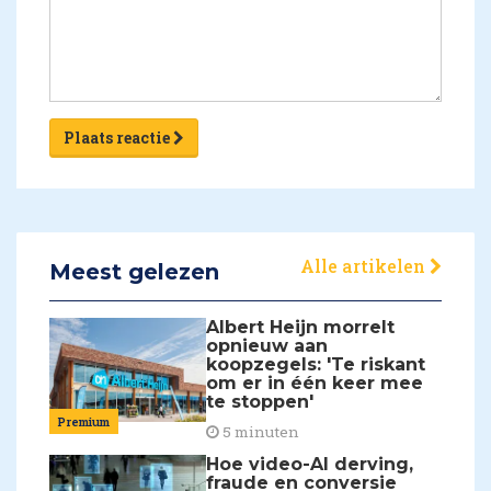
Plaats reactie
Alle artikelen
Meest gelezen
Albert Heijn morrelt
opnieuw aan
koopzegels: 'Te riskant
om er in één keer mee
te stoppen'
Premium
5 minuten
Hoe video-AI derving,
fraude en conversie