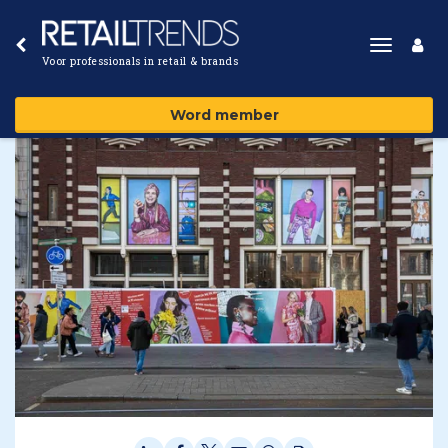
Toggle
Voor professionals in retail & brands
navigat
Word member