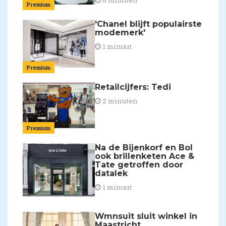
6 minuten
Premium
'Chanel blijft populairste
modemerk'
1 minuut
Premium
Retailcijfers: Tedi
2 minuten
Premium
Na de Bijenkorf en Bol
ook brillenketen Ace &
Tate getroffen door
datalek
1 minuut
Wmnsuit sluit winkel in
Maastricht