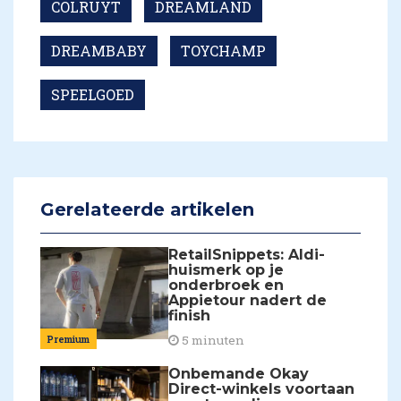
COLRUYT
DREAMLAND
DREAMBABY
TOYCHAMP
SPEELGOED
Gerelateerde artikelen
RetailSnippets: Aldi-
huismerk op je
onderbroek en
Appietour nadert de
finish
Premium
5 minuten
Onbemande Okay
Direct-winkels voortaan