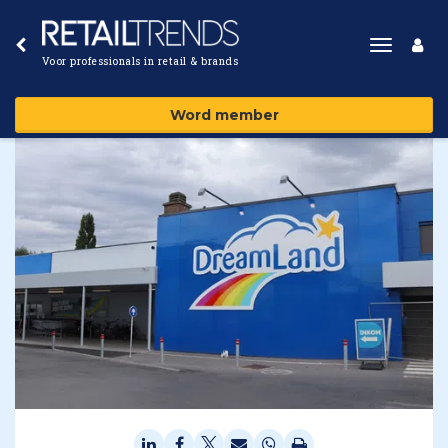
Toggle
Voor professionals in retail & brands
navigat
Word member