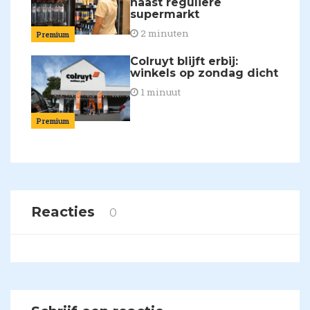
naast reguliere
supermarkt
2 minuten
Premium
Colruyt blijft erbij:
winkels op zondag dicht
1 minuut
Premium
Reacties
0