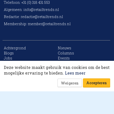
Telefoon: +31 (0) 318 431 553
Algemeen:
info@retailtrends.nl
Redactie:
redactie@retailtrends.nl
Membership:
member@retailtrends.nl
Achtergrond
Nieuws
10 collega’s
Blogs
Columns
Jobs
Events
Contact
Word member
Deze website maakt gebruik van cookies om de best
Archief
Sitemap
Korting op events
mogelijke ervaring te bieden.
Lees meer
Accepteren
Weigeren
Website is powered by