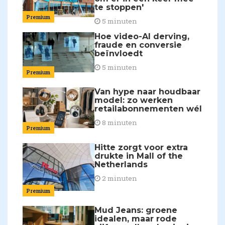
te stoppen'
Premium
5 minuten
Hoe video-AI derving,
fraude en conversie
beïnvloedt
5 minuten
Premium
Van hype naar houdbaar
model: zo werken
retailabonnementen wél
8 minuten
Premium
Hitte zorgt voor extra
drukte in Mall of the
Netherlands
2 minuten
Premium
Mud Jeans: groene
idealen, maar rode