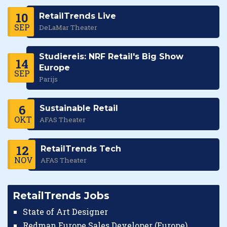
10
RetailTrends Live
SEP
DeLaMar Theater
Studiereis: NRF Retail's Big Show
14
Europe
SEP
Parijs
6
Sustainable Retail
OKT
AFAS Theater
12
RetailTrends Tech
NOV
AFAS Theater
RetailTrends Jobs
State of Art Designer
Redman Europe Sales Developer (Europe)