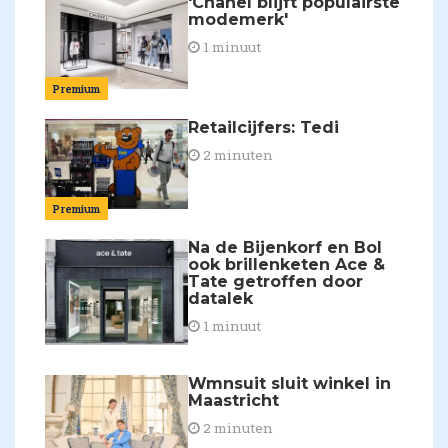
'Chanel blijft populairste
modemerk'
1 minuut
Premium
Retailcijfers: Tedi
2 minuten
Premium
Na de Bijenkorf en Bol
ook brillenketen Ace &
Tate getroffen door
datalek
1 minuut
Wmnsuit sluit winkel in
Maastricht
2 minuten