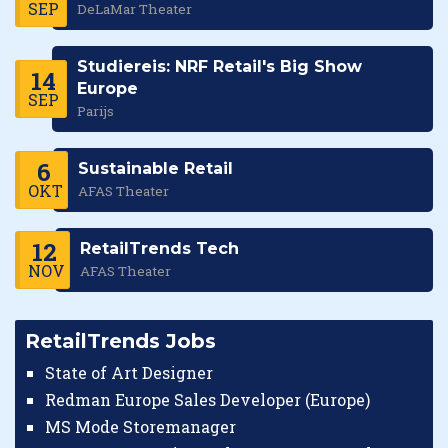
SEP
DeLaMar Theater
Studiereis: NRF Retail's Big Show
14
Europe
SEP
Parijs
6
Sustainable Retail
OKT
AFAS Theater
12
RetailTrends Tech
NOV
AFAS Theater
RetailTrends Jobs
State of Art Designer
Redman Europe Sales Developer (Europe)
MS Mode Storemanager