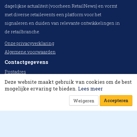
dagelijkse actualiteit (voorheen RetailNews) en vormt
met diverse retailevents een platform voor het
signaleren en duiden van relevante ontwikkelingen in
de retailbranche.
Onze privacyverklaring
Algemene voorwaarden
Contactgegevens
10 collega’s
Postadres
Postbus 78
Deze website maakt gebruik van cookies om de best
Korting op events
mogelijke ervaring te bieden.
Lees meer
6720 AB Bennekom
Bezoekadres
Accepteren
Weigeren
Lindelaan 8
6721 VC Bennekom
Telefoon: +31 (0) 318 431 553
Algemeen:
info@retailtrends.nl