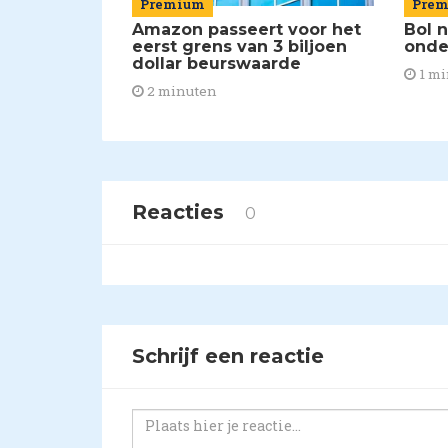
Premium
Pre
Amazon passeert voor het
Bol 
eerst grens van 3 biljoen
onde
dollar beurswaarde
1 mi
2 minuten
Reacties
0
Schrijf een reactie