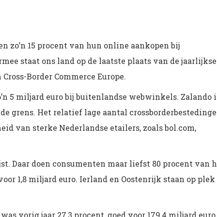
n zo’n 15 procent van hun online aankopen bij
ee staat ons land op de laatste plaats van de jaarlijkse
 Cross-Border Commerce Europe.
 5 miljard euro bij buitenlandse webwinkels. Zalando i
 de grens. Het relatief lage aantal crossborderbesteding
d van sterke Nederlandse etailers, zoals bol.com,
jst. Daar doen consumenten maar liefst 80 procent van 
or 1,8 miljard euro. Ierland en Oostenrijk staan op plek
was vorig jaar 27,3 procent, goed voor 179,4 miljard euro