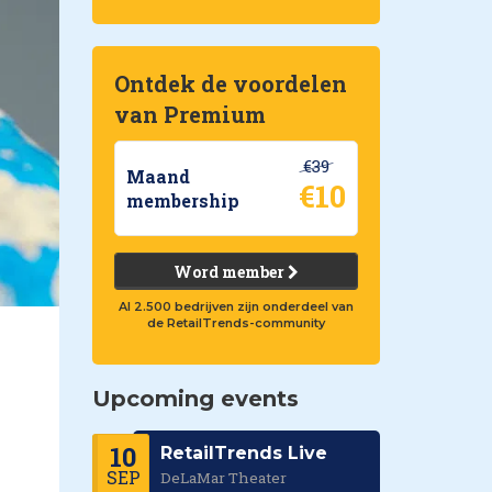
Ontdek de voordelen
van Premium
€39
Maand
€10
membership
Word member
Al 2.500 bedrijven zijn onderdeel van
de RetailTrends-community
Upcoming events
10
RetailTrends Live
SEP
DeLaMar Theater