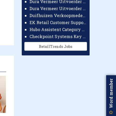
Dura Vermeer Uitvoerder GWW Amsterdam
Dura Vermeer Uitvoerder Civiel Nijmegen
Duifhuizen Verkoopmedewerker Ridderkerk
EK Retail Customer Support Omnichannel
Hubo Assistent Category Manager
Checkpoint Systems Key Accountmanager Benelux
RetailTrends Jobs
Word member