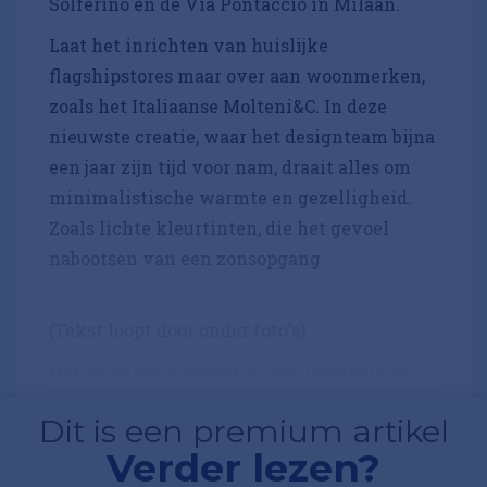
Solferino en de Via Pontaccio in Milaan.
Laat het inrichten van huislijke
flagshipstores maar over aan woonmerken,
zoals het Italiaanse Molteni&C. In deze
nieuwste creatie, waar het designteam bijna
een jaar zijn tijd voor nam, draait alles om
minimalistische warmte en gezelligheid.
Zoals lichte kleurtinten, die het gevoel
nabootsen van een zonsopgang.
(Tekst loopt door onder foto's)
Het woonmerk maakt in zijn interieur zo...
Dit is een premium artikel
Verder lezen?