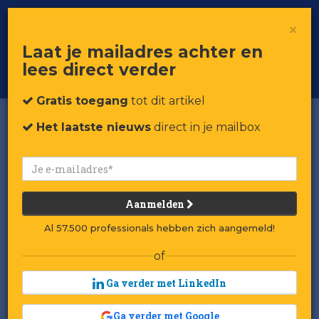
×
Toggle
Voor professionals in retail & brands
Laat je mailadres achter en
navigat
lees direct verder
Word member
Gratis toegang
tot dit artikel
Het laatste nieuws
direct in je mailbox
Aanmelden
Al 57.500 professionals hebben zich aangemeld!
of
Ga verder met LinkedIn
Ga verder met Google