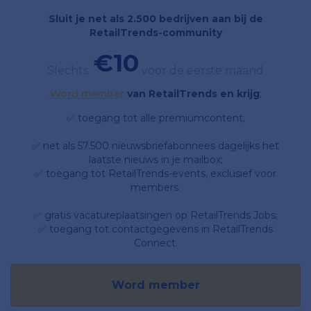
Sluit je net als 2.500 bedrijven aan bij de
RetailTrends-community
€10
Slechts
voor de eerste maand
Word member
van RetailTrends en krijg
;
✅ toegang tot alle premiumcontent;
✅ net als 57.500 nieuwsbriefabonnees dagelijks het
laatste nieuws in je mailbox;
✅ toegang tot RetailTrends-events, exclusief voor
members.
✅ gratis vacatureplaatsingen op RetailTrends Jobs;
✅ toegang tot contactgegevens in RetailTrends
Connect.
Word member