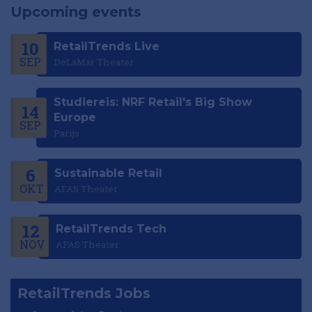
Upcoming events
10
RetailTrends Live
SEP
DeLaMar Theater
Studiereis: NRF Retail's Big Show
14
Europe
SEP
Parijs
6
Sustainable Retail
OKT
AFAS Theater
12
RetailTrends Tech
NOV
AFAS Theater
RetailTrends Jobs