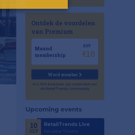
Ontdek de voordelen
van Premium
€39
Maand
€10
membership
Word member
Al 2.500 bedrijven zijn onderdeel van
de RetailTrends-community
Upcoming events
10
RetailTrends Live
SEP
DeLaMar Theater