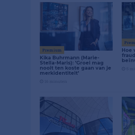
Pre
Premium
Hoe 
frau
Kika Buhrmann (Marie-
beïn
Stella-Maris): 'Groei mag
nooit ten koste gaan van je
5 m
merkidentiteit'
16 minuten