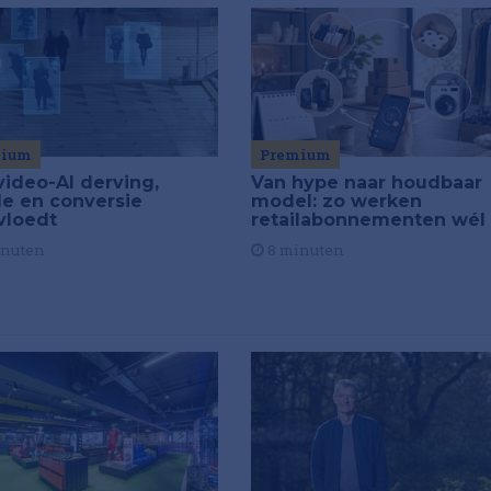
Premium
mium
Van hype naar houdbaar
video-AI derving,
model: zo werken
de en conversie
retailabonnementen wél
vloedt
8 minuten
inuten