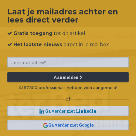
Laat je mailadres achter en
lees direct verder
um
Events
Connect
Jobs
Adverteren
Contact
Gratis toegang
tot dit artikel
Het laatste nieuws
direct in je mailbox
Aanmelden
Al 57.500 professionals hebben zich aangemeld!
of
Ga verder met LinkedIn