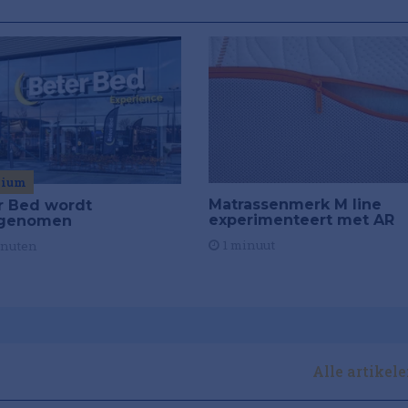
mium
Matrassenmerk M line
r Bed wordt
experimenteert met AR
rgenomen
1 minuut
inuten
Alle artikel