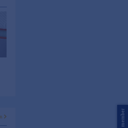
Word member
en