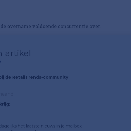
 de overname voldoende concurrentie over.
 artikel
?
n bij de RetailTrends-community
 maand
rijg
;
gelijks het laatste nieuws in je mailbox;