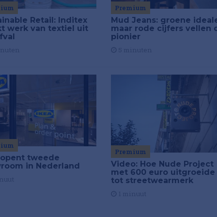
mium
Premium
inable Retail: Inditex
Mud Jeans: groene ideal
 werk van textiel uit
maar rode cijfers vellen 
fval
pionier
inuten
5 minuten
mium
Premium
 opent tweede
Video: Hoe Nude Project
room in Nederland
met 600 euro uitgroeide
nuut
tot streetwearmerk
1 minuut