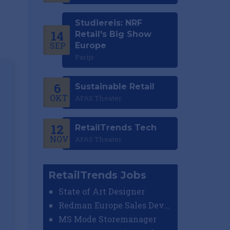
Studiereis: NRF
14
Retail's Big Show
SEP
Europe
Parijs
6
Sustainable Retail
OKT
AFAS Theater
12
RetailTrends Tech
NOV
AFAS Theater
RetailTrends Jobs
State of Art Designer
Redman Europe Sales Developer (Europe)
MS Mode Storemanager