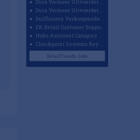
Dura Vermeer Uitvoerder GWW Amsterdam
Dura Vermeer Uitvoerder Civiel Nijmegen
Duifhuizen Verkoopmedewerker Ridderkerk
EK Retail Customer Support Omnichannel
Hubo Assistent Category Manager
Checkpoint Systems Key Accountmanager Benelux
RetailTrends Jobs