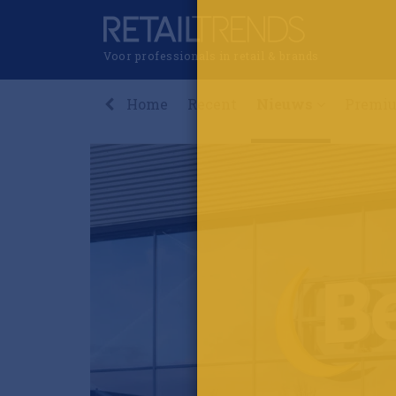
Voor professionals in retail & brands
Home
Recent
Nieuws
Premi