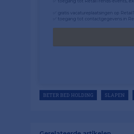
✅ toegang tot RetailTrends-events, ex
✅ gratis vacatureplaatsingen op Retail
✅ toegang tot contactgegevens in Ret
BETER BED HOLDING
SLAPEN
Gerelateerde artikelen