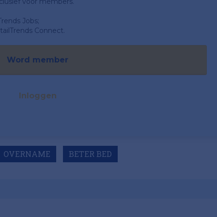
clusief voor members.
Trends Jobs;
ailTrends Connect.
Word member
Inloggen
OVERNAME
BETER BED