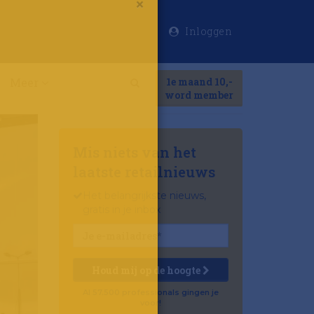
Inloggen
×
Meer
1e maand 10,-
Search
word member
Mis niets van het
laatste retailnieuws
Het belangrijkste nieuws,
gratis in je inbox
Houd mij op de hoogte
Al 57.500 professionals gingen je
voor!