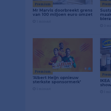
Premium
Pre
Mr Marvis doorbreekt grens
Susta
van 100 miljoen euro omzet
maakt
biera
1 minuut
3 m
Premium
Pre
'Albert Heijn opnieuw
IKEA
sterkste sponsormerk'
show
1 minuut
1 mi