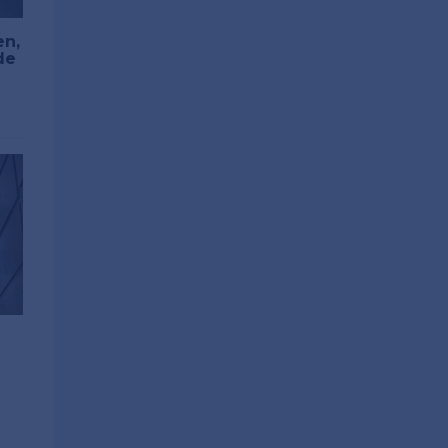
en,
de