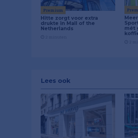
Pre
Premium
Meer
Hitte zorgt voor extra
Spor
drukte in Mall of the
mét 
Netherlands
koffi
2 minuten
2 m
Lees ook