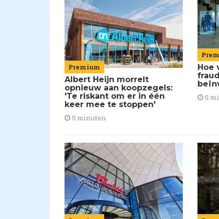
Pre
Premium
Hoe 
frau
Albert Heijn morrelt
beïn
opnieuw aan koopzegels:
'Te riskant om er in één
5 m
keer mee te stoppen'
5 minuten