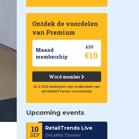
Ontdek de voordelen
van Premium
€39
Maand
€10
membership
Word member
Al 2.500 bedrijven zijn onderdeel van
de RetailTrends-community
Upcoming events
10
RetailTrends Live
SEP
DeLaMar Theater