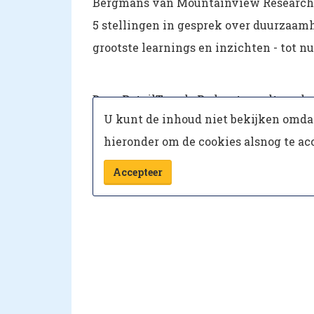
Bergmans van Mountainview Research 
5 stellingen in gesprek over duurzaamh
grootste learnings en inzichten - tot nu
Deze RetailTrends Podcast wordt mede
U kunt de inhoud niet bekijken omdat
van het gesprek. Liever luisteren via 
hieronder om de cookies alsnog te ac
Accepteer