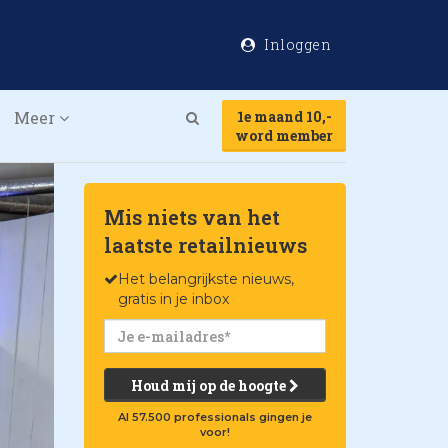
Inloggen
Meer
1e maand 10,-
Search
word member
Mis niets van het
laatste retailnieuws
Het belangrijkste nieuws,
gratis in je inbox
Houd mij op de hoogte
Al 57.500 professionals gingen je
voor!