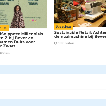
Premium
mium
Sustainable Retail: Achte
lSnippets: Millennials
de naaimachine bij Beve
en Z bij Bever en
xamen Duits voor
3 minuten
er Zwart
inuten