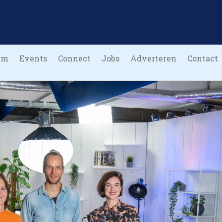
um
Events
Connect
Jobs
Adverteren
Contact