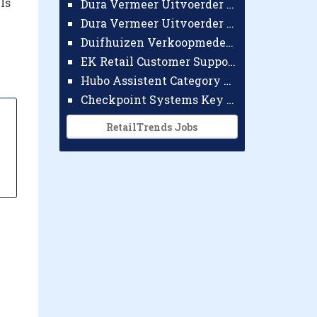
ls
Dura Vermeer Uitvoerder GWW Amsterdam
Dura Vermeer Uitvoerder Civiel Nijmegen
Duifhuizen Verkoopmedewerker Ridderkerk
EK Retail Customer Support Omnichannel
Hubo Assistent Category Manager
Checkpoint Systems Key Accountmanager Benelux
deo
RetailTrends Jobs