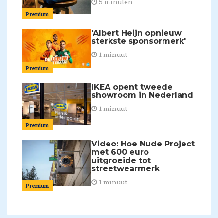
5 minuten
Premium
'Albert Heijn opnieuw
sterkste sponsormerk'
1 minuut
Premium
IKEA opent tweede
showroom in Nederland
1 minuut
Premium
Video: Hoe Nude Project
met 600 euro
uitgroeide tot
streetwearmerk
1 minuut
Premium