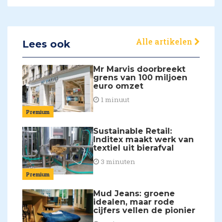
Alle artikelen
Lees ook
Mr Marvis doorbreekt
grens van 100 miljoen
euro omzet
1 minuut
Premium
Sustainable Retail:
Inditex maakt werk van
textiel uit bierafval
3 minuten
Premium
Mud Jeans: groene
idealen, maar rode
cijfers vellen de pionier