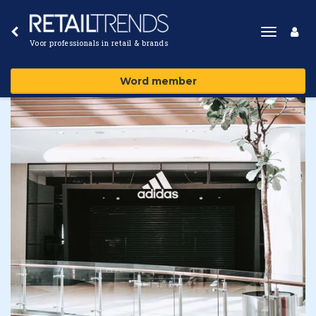
Toggle
Voor professionals in retail & brands
navigat
Word member