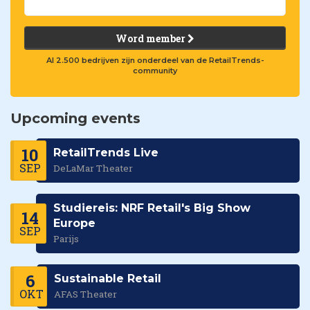
Word member
Al 2.500 bedrijven zijn onderdeel van de RetailTrends-
community
Upcoming events
10
RetailTrends Live
SEP
DeLaMar Theater
Studiereis: NRF Retail's Big Show
14
Europe
SEP
Parijs
6
Sustainable Retail
OKT
AFAS Theater