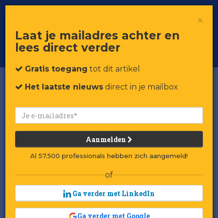
×
Toggle
Voor professionals in retail & brands
Laat je mailadres achter en
navigat
lees direct verder
Word member
Gratis toegang
tot dit artikel
Het laatste nieuws
direct in je mailbox
Nieuwe eigenaar
SportScheck sluit 5 filialen
Aanmelden
Door:
Redactie RetailTrends
Al 57.500 professionals hebben zich aangemeld!
Gepubliceerd op 15 maart 2024 om 12:39
Laatst gewijzigd: 15 maart 2024 om 12:51
of
Ga verder met LinkedIn
Het Italiaanse Cisafla schrapt daarbij zo'n
200 banen.
Ga verder met Google