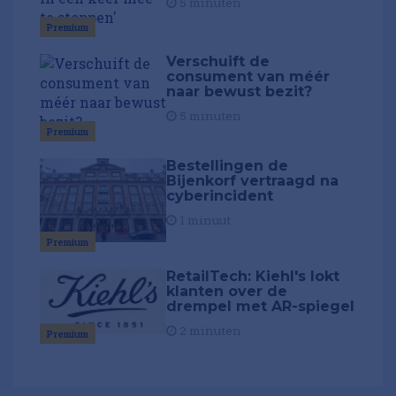
5 minuten
Premium
Verschuift de
consument van méér
naar bewust bezit?
5 minuten
Premium
Bestellingen de
Bijenkorf vertraagd na
cyberincident
1 minuut
Premium
RetailTech: Kiehl's lokt
klanten over de
drempel met AR-spiegel
2 minuten
Premium