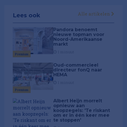
Alle artikelen
Lees ook
Pandora benoemt
nieuwe topman voor
Noord-Amerikaanse
markt
1 minuut
Premium
Oud-commercieel
directeur fonQ naar
HEMA
1 minuut
Premium
Albert Heijn morrelt
opnieuw aan
koopzegels: 'Te riskant
om er in één keer mee
te stoppen'