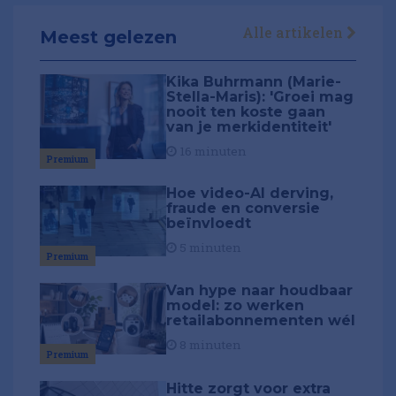
Alle artikelen
Meest gelezen
Kika Buhrmann (Marie-
Stella-Maris): 'Groei mag
nooit ten koste gaan
van je merkidentiteit'
16 minuten
Premium
Hoe video-AI derving,
fraude en conversie
beïnvloedt
5 minuten
Premium
Van hype naar houdbaar
model: zo werken
retailabonnementen wél
8 minuten
Premium
Hitte zorgt voor extra