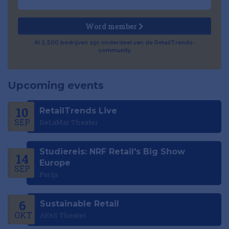
Word member
Al 2.500 bedrijven zijn onderdeel van de RetailTrends-
community
Upcoming events
10
RetailTrends Live
SEP
DeLaMar Theater
Studiereis: NRF Retail's Big Show
14
Europe
SEP
Parijs
6
Sustainable Retail
OKT
AFAS Theater