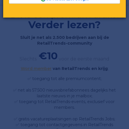
Dit is een premium artikel
Verder lezen?
Sluit je net als 2.500 bedrijven aan bij de
RetailTrends-community
€10
Slechts
voor de eerste maand
Word member
van RetailTrends en krijg
;
✅ toegang tot alle premiumcontent;
✅ net als 57.500 nieuwsbriefabonnees dagelijks het
laatste nieuws in je mailbox;
✅ toegang tot RetailTrends-events, exclusief voor
members.
✅ gratis vacatureplaatsingen op RetailTrends Jobs;
✅ toegang tot contactgegevens in RetailTrends