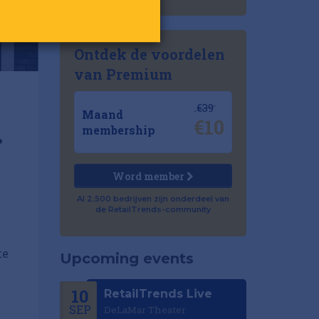
Ontdek de voordelen
van Premium
€39
Maand
€10
.
membership
Word member
Al 2.500 bedrijven zijn onderdeel van
de RetailTrends-community
te
Upcoming events
10
RetailTrends Live
SEP
DeLaMar Theater