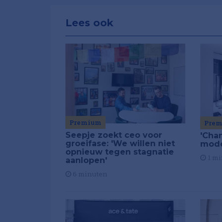
Lees ook
Premium
Pre
Seepje zoekt ceo voor
'Chan
groeifase: 'We willen niet
mod
opnieuw tegen stagnatie
1 mi
aanlopen'
6 minuten