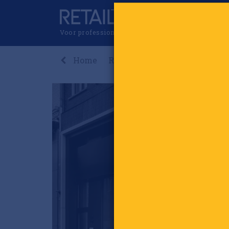
Voor professionals in retail & brands
Home
Recent
Nieuws
Premi