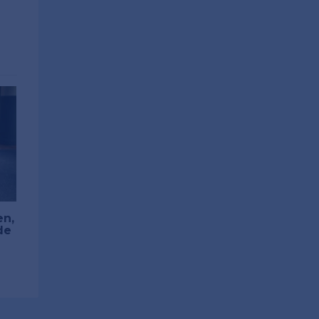
en,
de