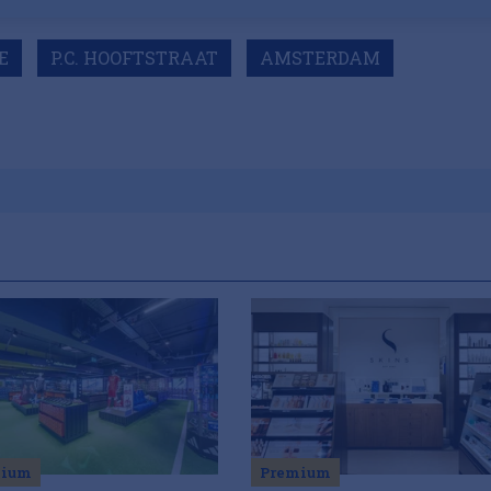
E
P.C. HOOFTSTRAAT
AMSTERDAM
mium
Premium