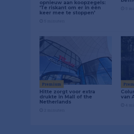
beïn
opnieuw aan koopzegels:
'Te riskant om er in één
5 m
keer mee te stoppen'
5 minuten
Premium
Pre
Hitte zorgt voor extra
Colu
drukte in Mall of the
van A
Netherlands
4 m
2 minuten