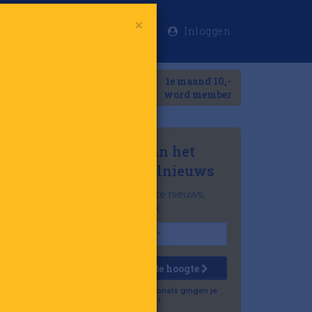
Inloggen
×
Meer
1e maand 10,-
Search
word member
Mis niets van het
laatste retailnieuws
Het belangrijkste nieuws,
gratis in je inbox
Houd mij op de hoogte
Al 57.500 professionals gingen je
voor!