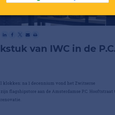
Ga verder met Google
stuk van IWC in de P.C
el klokken: na 1 decennium vond het Zwitserse
zijn flagshipstore aan de Amsterdamse P.C. Hooftstraat 
 renovatie.