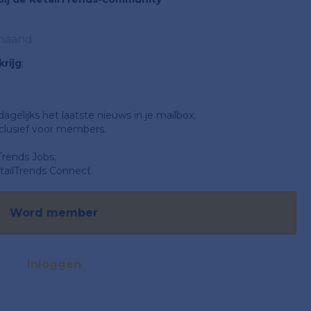
 maand
rijg
;
gelijks het laatste nieuws in je mailbox;
clusief voor members.
Trends Jobs;
ailTrends Connect.
Word member
Inloggen