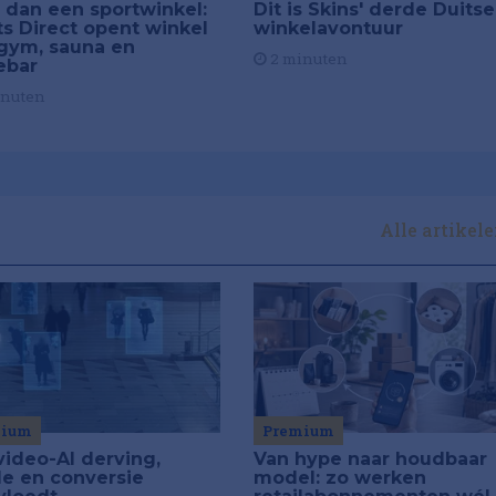
 dan een sportwinkel:
Dit is Skins' derde Duitse
ts Direct opent winkel
winkelavontuur
gym, sauna en
2 minuten
ebar
inuten
Alle artikel
Premium
mium
Van hype naar houdbaar
video-AI derving,
model: zo werken
de en conversie