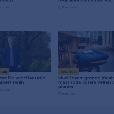
retailabonnementen wél
vloedt
8 minuten
inuten
mium
Premium
mn: De vezelfantasie
Mud Jeans: groene ideal
lbert Heijn
maar rode cijfers vellen 
pionier
inuten
5 minuten