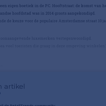
een eigen boetiek in de P.C. Hooftstraat: de komst van h
andse hoofdstad was in 2014 groots aangekondigd.
de de keuze voor de populaire Amsterdamse straat 10 ja
al toonaangevende luxemerken vertegenwoordigd.
ea veel toeristen die graag in deze omgeving winkelen.
n...
 artikel
?
n bij de RetailTrends-community