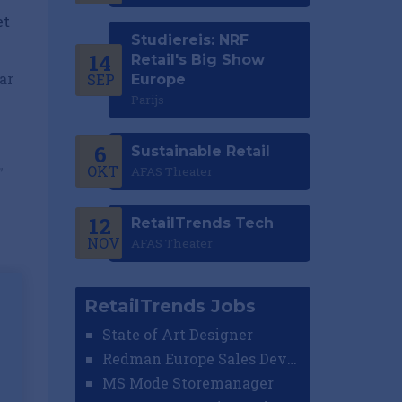
et
Studiereis: NRF
14
Retail's Big Show
ar
SEP
Europe
Parijs
6
Sustainable Retail
OKT
AFAS Theater
”
12
RetailTrends Tech
NOV
AFAS Theater
RetailTrends Jobs
State of Art Designer
Redman Europe Sales Developer (Europe)
MS Mode Storemanager