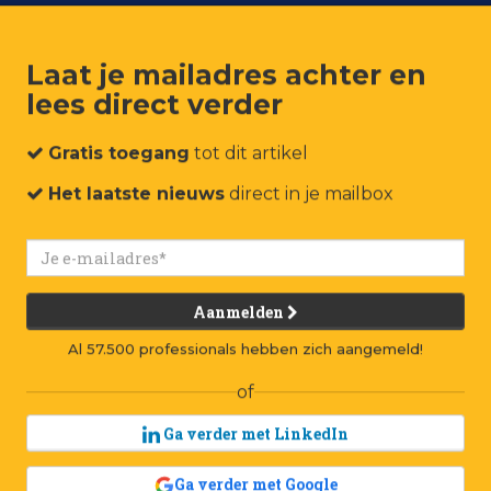
Laat je mailadres achter en
lees direct verder
um
Events
Connect
Jobs
Adverteren
Contact
Gratis toegang
tot dit artikel
Het laatste nieuws
direct in je mailbox
Aanmelden
Al 57.500 professionals hebben zich aangemeld!
of
Ga verder met LinkedIn