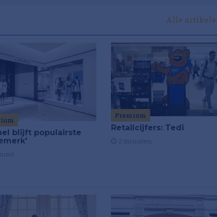
Alle artikel
Premium
mium
Retailcijfers: Tedi
el blijft populairste
emerk'
2 minuten
nuut