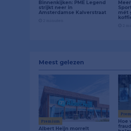
Binnenkijken: PME Legend
Meer
strijkt neer in
Spor
Amsterdamse Kalverstraat
mét 
koffi
2 minuten
2 m
Meest gelezen
Pre
Premium
Hoe 
frau
Albert Heijn morrelt