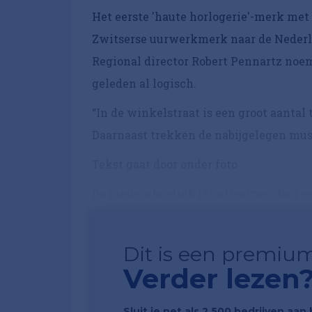
Het eerste 'haute horlogerie'-merk met 
Zwitserse uurwerkmerk naar de Nederl
Regional director Robert Pennartz noem
geleden al logisch.
“In de winkelstraat is een groot aant
Daarnaast trekken de nabijgelegen mus
Tekst gaat door onder foto
De nieuwe boetiek is ontworpen door ee
Dit is een premium
Verder lezen
Sluit je net als 2.500 bedrijven aa