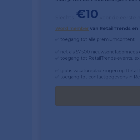
€10
Slechts
voor de eerste
Word member
van RetailTrends en k
✅ toegang tot alle premiumcontent;
✅ net als 57.500 nieuwsbriefabonnees da
✅ toegang tot RetailTrends-events, ex
✅ gratis vacatureplaatsingen op Retail
✅ toegang tot contactgegevens in Ret