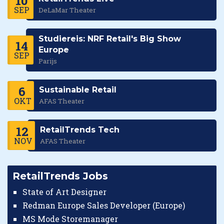
10
SEP
DeLaMar Theater
Studiereis: NRF Retail's Big Show
14
Europe
SEP
Parijs
6
Sustainable Retail
OKT
AFAS Theater
12
RetailTrends Tech
NOV
AFAS Theater
RetailTrends Jobs
State of Art Designer
Redman Europe Sales Developer (Europe)
MS Mode Storemanager