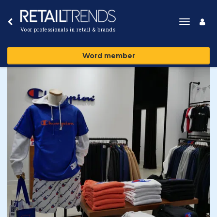
Toggle
Voor professionals in retail & brands
navigat
Word member