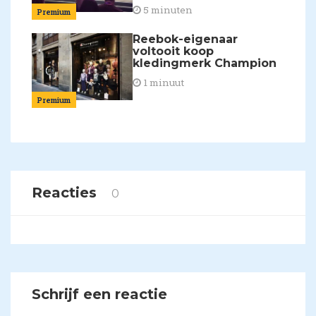
5 minuten
Premium
Reebok-eigenaar
voltooit koop
kledingmerk Champion
1 minuut
Premium
Reacties
0
Schrijf een reactie