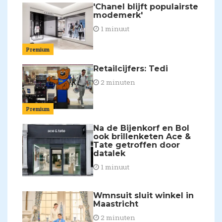
'Chanel blijft populairste
modemerk'
1 minuut
Premium
Retailcijfers: Tedi
2 minuten
Premium
Na de Bijenkorf en Bol
ook brillenketen Ace &
Tate getroffen door
datalek
1 minuut
Wmnsuit sluit winkel in
Maastricht
2 minuten