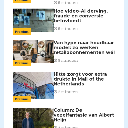
5 minuten
Hoe video-AI derving,
fraude en conversie
beïnvloedt
5 minuten
Premium
Van hype naar houdbaar
model: zo werken
retailabonnementen wél
8 minuten
Premium
Hitte zorgt voor extra
drukte in Mall of the
Netherlands
2 minuten
Premium
Column: De
vezelfantasie van Albert
Heijn
4 minuten