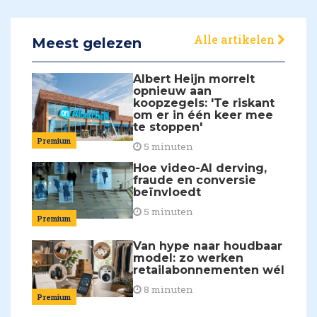
Alle artikelen
Meest gelezen
Albert Heijn morrelt
opnieuw aan
koopzegels: 'Te riskant
om er in één keer mee
te stoppen'
Premium
5 minuten
Hoe video-AI derving,
fraude en conversie
beïnvloedt
5 minuten
Premium
Van hype naar houdbaar
model: zo werken
retailabonnementen wél
8 minuten
Premium