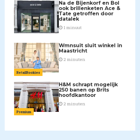
Na de Bijenkorf en Bol
ook brillenketen Ace &
Tate getroffen door
datalek
1 minuut
Wmnsuit sluit winkel in
Maastricht
2 minuten
RetailRookies
H&M schrapt mogelijk
250 banen op Brits
hoofdkantoor
2 minuten
Premium