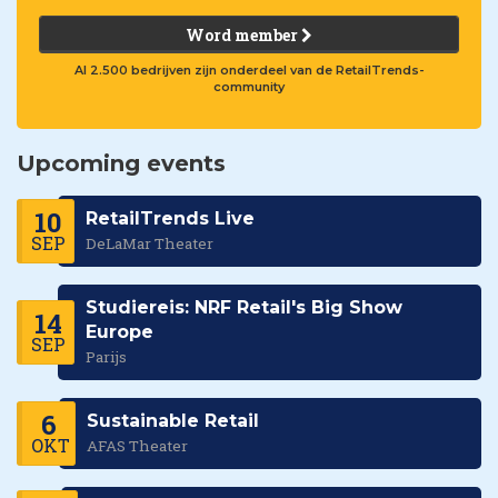
Word member
Al 2.500 bedrijven zijn onderdeel van de RetailTrends-
community
Upcoming events
10
RetailTrends Live
SEP
DeLaMar Theater
Studiereis: NRF Retail's Big Show
14
Europe
SEP
Parijs
6
Sustainable Retail
OKT
AFAS Theater