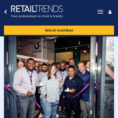
Toggle
Voor professionals in retail & brands
navigat
Word member