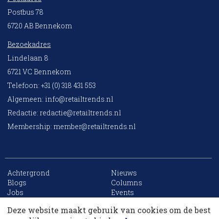
Postbus 78
6720 AB Bennekom
Bezoekadres
Lindelaan 8
6721 VC Bennekom
Telefoon: +31 (0) 318 431 553
Algemeen:
info@retailtrends.nl
Redactie:
redactie@retailtrends.nl
Membership:
member@retailtrends.nl
Achtergrond
Nieuws
10 collega’s
Blogs
Columns
Jobs
Events
Contact
Word member
Deze website maakt gebruik van cookies om de best
Archief
Sitemap
Korting op events