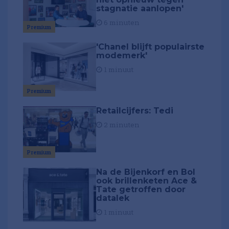
stagnatie aanlopen'
6 minuten
Premium
'Chanel blijft populairste
modemerk'
1 minuut
Premium
Retailcijfers: Tedi
2 minuten
Premium
Na de Bijenkorf en Bol
ook brillenketen Ace &
Tate getroffen door
datalek
1 minuut