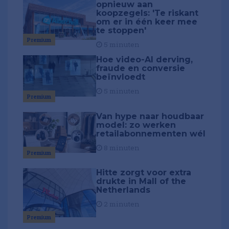
opnieuw aan
koopzegels: 'Te riskant
om er in één keer mee
te stoppen'
Premium
5 minuten
Hoe video-AI derving,
fraude en conversie
beïnvloedt
5 minuten
Premium
Van hype naar houdbaar
model: zo werken
retailabonnementen wél
8 minuten
Premium
Hitte zorgt voor extra
drukte in Mall of the
Netherlands
2 minuten
Premium