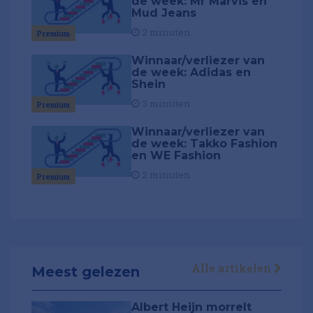
de week: Mr Marvis en
Mud Jeans
2 minuten
Premium
Winnaar/verliezer van
de week: Adidas en
Shein
3 minuten
Premium
Winnaar/verliezer van
de week: Takko Fashion
en WE Fashion
2 minuten
Premium
Alle artikelen
Meest gelezen
Albert Heijn morrelt