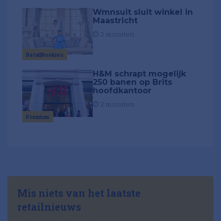
Wmnsuit sluit winkel in
Maastricht
2 minuten
RetailRookies
H&M schrapt mogelijk
250 banen op Brits
hoofdkantoor
2 minuten
Premium
Mis niets van het laatste
retailnieuws