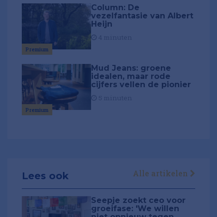
Column: De
vezelfantasie van Albert
Heijn
4 minuten
Premium
Mud Jeans: groene
idealen, maar rode
cijfers vellen de pionier
5 minuten
Premium
Alle artikelen
Lees ook
Seepje zoekt ceo voor
groeifase: 'We willen
niet opnieuw tegen