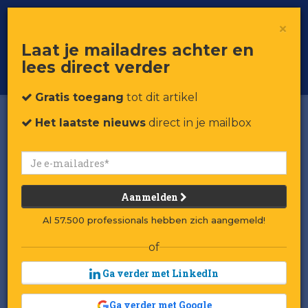
×
Toggle
Voor professionals in retail & brands
Laat je mailadres achter en
navigat
lees direct verder
Word member
Gratis toegang
tot dit artikel
Het laatste nieuws
direct in je mailbox
Aanmelden
Al 57.500 professionals hebben zich aangemeld!
of
Ga verder met LinkedIn
Winnaar/verliezer van de
Ga verder met Google