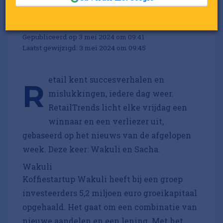
week: Wakuli en Sacha
Door:
Redactie RetailTrends
Gepubliceerd op 3 mei 2024 om 09:41
Laatst gewijzigd: 3 mei 2024 om 09:45
etail kent succesverhalen en
R
mislukkingen, iedere dag weer.
RetailTrends licht elke vrijdag een
winnaar en een verliezer uit,
gebaseerd op het nieuws van de afgelopen
week. Deze keer: Wakuli en Sacha.
Wakuli
Koffiestartup Wakuli heeft bij een groep
investeerders 5,2 miljoen euro groeikapitaal
opgehaald. Het gaat om een combinatie van
nieuwe aandelen en een lening. Met het