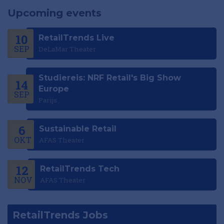
Upcoming events
10
RetailTrends Live
SEP
DeLaMar Theater
Studiereis: NRF Retail's Big Show
14
Europe
SEP
Parijs
6
Sustainable Retail
OKT
AFAS Theater
12
RetailTrends Tech
NOV
AFAS Theater
RetailTrends Jobs